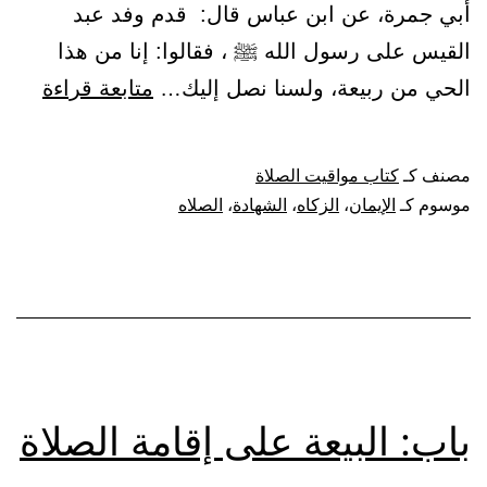
أبي جمرة، عن ابن عباس قال: قدم وفد عبد
القيس على رسول الله ﷺ ، فقالوا: إنا من هذا
باب:
الحي من ربيعة، ولسنا نصل إليك…
متابعة قراءة
{منيب
إليه
مصنف كـ
كتاب مواقيت الصلاة
واتقو
موسوم كـ
الإيمان
،
الزكاه
،
الشهادة
،
الصلاه
وأقيم
الصلا
ولا
تكونو
من
المش
باب: البيعة على إقامة الصلاة