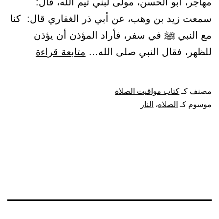
مهاجر، أبو الحسن، مولى لبني تيم الله، قال:
سمعت زيد بن وهب، عن أبي ذر الغفاري قال: كنا
مع النبي ﷺ في سفر، فأراد المؤذن أن يؤذن
باب:
للظهر، فقال النبي صلى الله…
متابعة قراءة
الإبراد
بالظهر
مصنف كـ
كتاب مواقيت الصلاة
في
موسوم كـ
الصلاه
،
النار
السفر