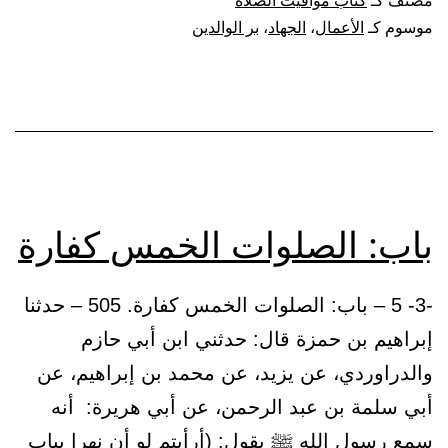
مصنف كـ
كتاب مواقيت الصلاة
لوق
موسوم كـ
الأعمال
،
الجهاد
،
بر الوالدين
باب: الصلوات الخمس كفارة
-3- 5 – باب: الصلوات الخمس كفارة. 505 – حدثنا
إبراهيم بن حمزة قال: حدثني ابن أبي حازم
والدراوردي، عن يزيد، عن محمد بن إبراهيم، عن
أبي سلمة بن عبد الرحمن، عن أبي هريرة: أنه
سمع رسول الله ﷺ يقول: (أرأيتم لو أن نهرا بباب