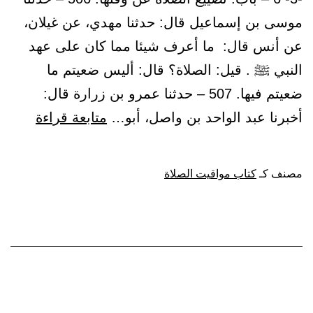
موسى بن إسماعيل قال: حدثنا مهدي، عن غيلان،
عن أنس قال: ما أعرف شيئا مما كان على عهد
النبي ﷺ . قيل: الصلاة؟ قال: أليس ضعيتم ما
ضعيتم فيها. 507 – حدثنا عمرو بن زرارة قال:
باب:
أخبرنا عبد الواحد بن واصل، أبو…
متابعة قراءة
تضييع
الصلاة
مصنف كـ
كتاب مواقيت الصلاة
عن
وقتها