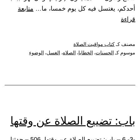
أحدكم، يغتسل فيه كل يوم خمسا، ما…
متابعة
باب:
قراءة
الصلوات
الخمس
مصنف كـ
كتاب مواقيت الصلاة
كفارة
موسوم كـ
الحسنات
،
الخطايا
،
الصلاه
،
الغسل
،
الوضوء
باب: تضييع الصلاة عن وقتها
-3- 6 – باب: تضييع الصلاة عن وقتها. 506 – حدثنا