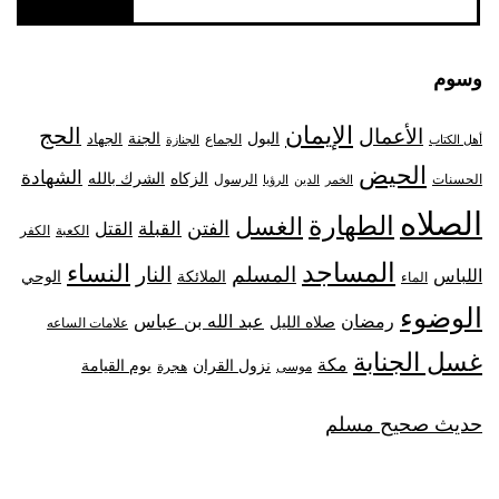
وسوم
الإيمان
الحج
الأعمال
البول
الجنة
الجهاد
الجماع
أهل الكتاب
الجنازة
الحيض
الشهادة
الزكاه
الشرك بالله
الحسنات
الرسول
الخمر
الدين
الرؤيا
الصلاه
الطهارة
الغسل
الفتن
القبلة
القتل
الكعبة
الكفر
المساجد
النساء
المسلم
النار
اللباس
الملائكة
الوحي
الماء
الوضوء
رمضان
عبد الله بن عباس
صلاه الليل
علامات الساعه
غسل الجنابة
مكة
نزول القران
يوم القيامة
موسى
هجرة
حديث صحيح مسلم