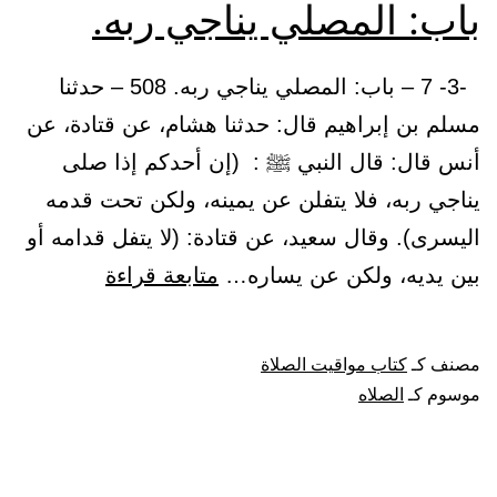
باب: المصلي يناجي ربه.
-3- 7 – باب: المصلي يناجي ربه. 508 – حدثنا
مسلم بن إبراهيم قال: حدثنا هشام، عن قتادة، عن
أنس قال: قال النبي ﷺ : (إن أحدكم إذا صلى
يناجي ربه، فلا يتفلن عن يمينه، ولكن تحت قدمه
اليسرى). وقال سعيد، عن قتادة: (لا يتفل قدامه أو
باب:
بين يديه، ولكن عن يساره…
متابعة قراءة
المصلي
يناجي
مصنف كـ
كتاب مواقيت الصلاة
ربه.
موسوم كـ
الصلاه