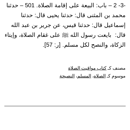
-3- 2 – باب: البيعة على إقامة الصلاة. 501 – حدثنا
محمد بن المثنى قال: حدثنا يحيى قال: حدثنا
إسماعيل قال: حدثنا قيس، عن جرير بن عبد الله
قال: بايعت رسول الله ﷺ على غقام الصلاة، وإيتاء
الزكاة، والنصح لكل مسلم. [ر: 57].
مصنف كـ
كتاب مواقيت الصلاة
موسوم كـ
الصلاه
،
المسلم
،
النصيحة