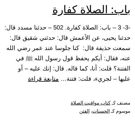
باب: الصلاة كفارة
-3- 3 – باب: الصلاة كفارة. 502 – حدثنا مسدد قال:
حدثنا يحيى، عن الأعمش قال: حدثني شقيق قال:
سمعت حذيفة قال: كنا جلوسا عند عمر رضي الله
عنه، فقال: أيكم يحفظ قول رسول الله ﷺ في
الفتنة؟ قلت: أنا، كما قاله. قال: إنك عليه – أو
باب:
عليها – لجريء، قلت: فتنة…
متابعة قراءة
الصلاة
كفارة
مصنف كـ
كتاب مواقيت الصلاة
موسوم كـ
الحسنات
،
الفتن