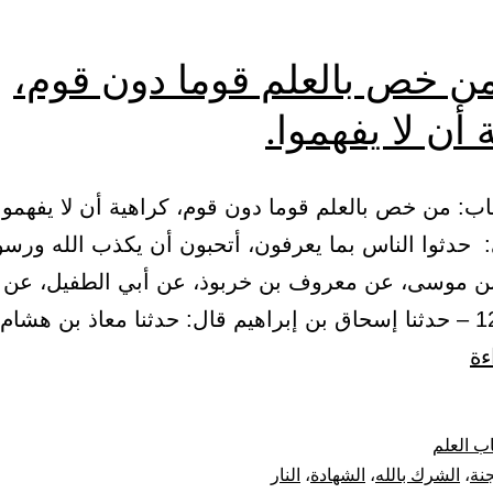
من خص بالعلم قوما دون قوم،
 أن لا يفهموا.
 حدثوا الناس بما يعرفون، أتحبون أن يكذب الله ورسول
 بن موسى، عن معروف بن خربوذ، عن أبي الطفيل، عن 
باب:
ءة
من
خص
ب العلم
بالعلم
جنة
،
الشرك بالله
،
الشهادة
،
النار