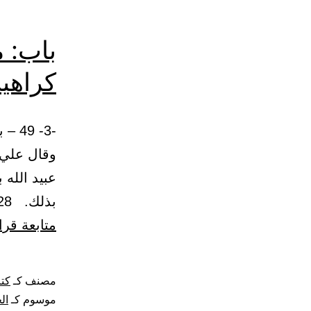
باب: 
كراهية
وقال علي:
عبيد الله
بذلك. 128 – حدثنا إسحاق بن إبراهيم قال: حدثنا معاذ بن هشام قال:…
متابعة قرا
مصنف كـ
كتا
موسوم كـ
ال