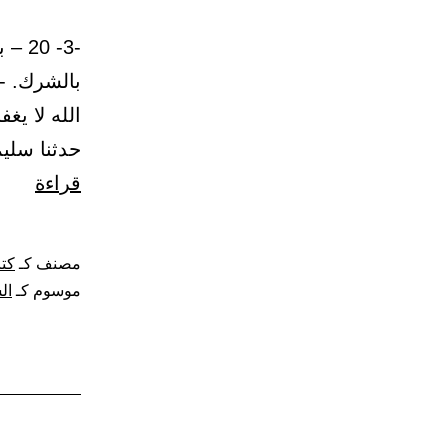
-3- 
بالشرك. -ل
حدثنا سلي
باب:
قراءة
المع
من
مصنف كـ
كتا
أمر
موسوم كـ
ال
الجاه
ولا
يكفر
صاحب