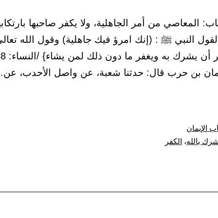
20 – باب: المعاصي من أمر الجاهلية، ولا يكفر صاحبها بارتكابها
قول النبي ﷺ : (إنك امرؤ فيك جاهلية) وقول الله تعالى
مان بن حرب قال: حدثنا شعبة، عن واصل الأحدب، عن
اصي
ب الإيمان
شرك بالله
،
الكفر
لية،
ها