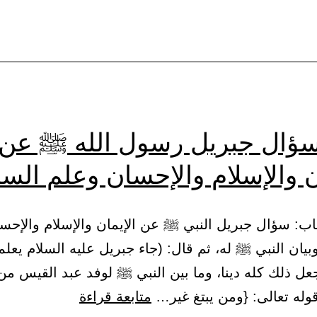
قوما
دون
قوم،
كراهية
أن
لا
سؤال جبريل رسول الله ﷺ عن
يفهموا.
ن والإسلام والإحسان وعلم الس
36 – باب: سؤال جبريل النبي ﷺ عن الإيمان والإسلام والإح
بيان النبي ﷺ له، ثم قال: (جاء جبريل عليه السلام يعل
عل ذلك كله دينا، وما بين النبي ﷺ لوفد عبد القيس من 
باب:
متابعة قراءة