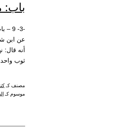
باب: م
عن ابن شه
أنه قال: 
ثوب واحد، 
مصنف كـ
كتا
موسوم كـ
ال