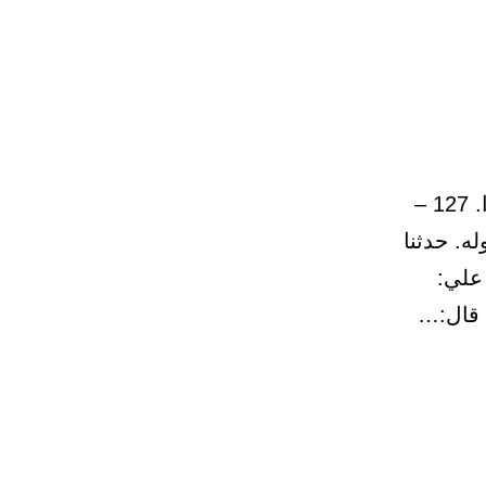
-3- 49 – باب: من خص بالعلم قوما دون قوم، كراهية أن لا يفهموا. 127 –
ه. حدثنا
علي: