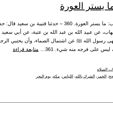
ا يستر العورة
-3- 9 – باب: ما يستر العورة. 360 – حدثنا قتيبة بن سعيد ق
اب، عن عبيد الله بن عبد الله بن عتبة، عن أبي سعيد 
نهى رسول الله ﷺ عن اشتمال الصماء، وأن يحتبي الرج
باب:
ليس على فرجه منه شيء. 361…
متابعة قراءة
ما
يستر
ب الصلاة
العورة
حج
،
الخمر
،
الشرك بالله
،
اللباس
،
مكة
،
يوم النحر