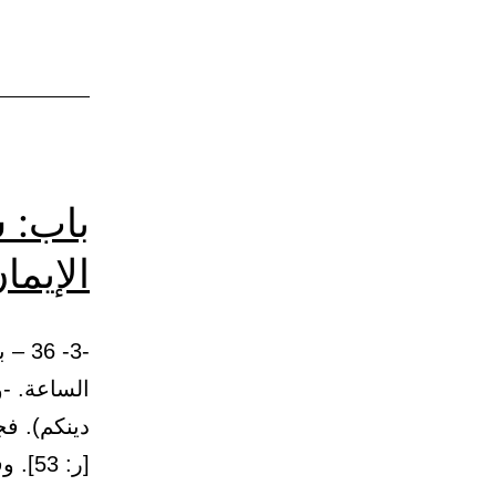
باب: 
الإيما
-3- 
الساعة. -و
دينكم). فج
[ر: 53]. وقوله تعالى: {ومن يبتغ غير…