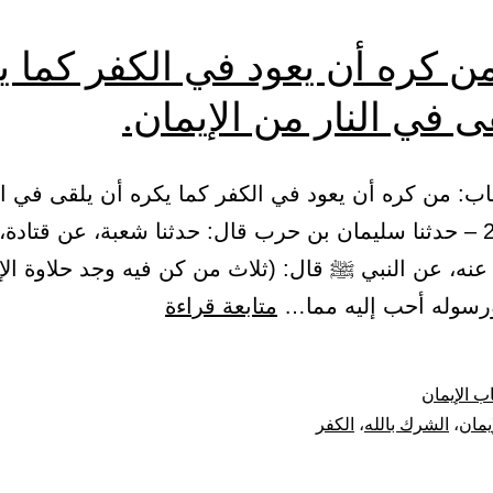
ابها
ن كره أن يعود في الكفر كما ي
رك.
ى في النار من الإيمان.
12 – باب: من كره أن يعود في الكفر كما يكره أن يلقى في ا
الإيمان. 21 – حدثنا سليمان بن حرب قال: حدثنا شعبة، عن قتا
عنه، عن النبي ﷺ قال: (ثلاث من كن فيه وجد حلاوة الإ
باب:
ورسوله أحب إليه مما…
متابعة قراءة
من
كره
ب الإيمان
أن
إيمان
،
الشرك بالله
،
الكفر
يعود
في