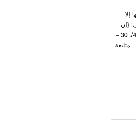
 إلا
: {إن
الله لا يغفر أن يشرك به ويغفر ما دون ذلك لمن يشاء} /النساء: 48/. 30 –
…
متابعة