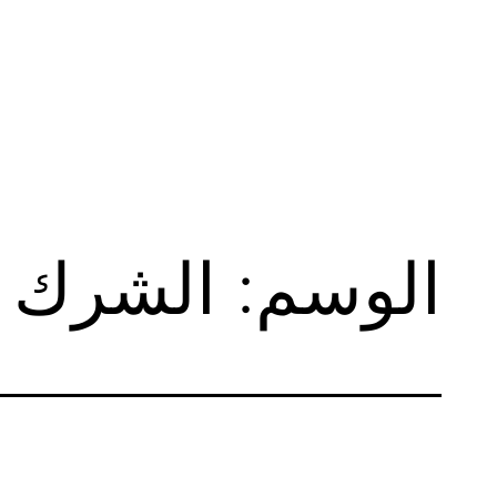
لتخطي
لى
لمحتوى
الوسم:
الشرك ب