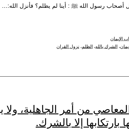
ل أصحاب رسول الله ﷺ : أينا لم يظلم؟ فأنزل الله:…
ب الإيمان
إيمان
،
الشرك بالله
،
الظلم
،
نزول القران
لمعاصي من أمر الجاهلية، ولا ي
 بارتكابها إلا بالشرك.