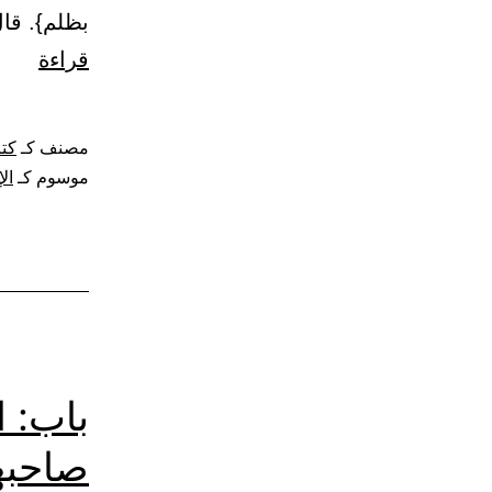
بظلم}. قا
باب:
قراءة
ظلم
دون
مصنف كـ
كتا
ظلم.
موسوم كـ
ال
باب: ا
صاحبها