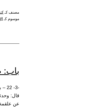
مصنف كـ
كتا
موسوم كـ
ال
باب: 
قال: وحدث
عن علقمة، 