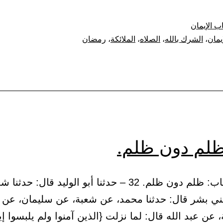
سؤال
جبريل
ب الإيمان
رسول
إيمان
،
الشرك بالله
،
الصلاه
،
الملائكة
،
رمضان
الله
ﷺ
عن
الإيمان
والإسلام
والإحسان
ظلم دون ظلم.
وعلم
الساعة
-3- 22 – باب: ظلم دون ظلم. 32 – حدثنا أبو الوليد قال: حد
ني بشر قال: حدثنا محمد، عن شعبة، عن سليمان، عن إ
عن عبد الله قال: لما نزلت {الذين آمنوا ولم يلبسوا إي