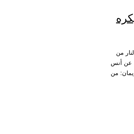
كره
لنار من
دة، عن أنس
يمان: من