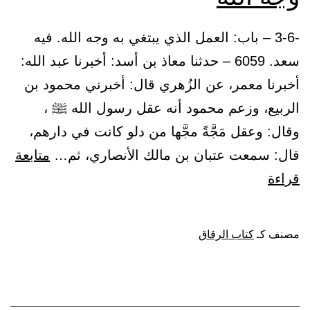
-3-6 – باب: العمل الذي يبتغي به وجه الله. فيه
سعد. 6059 – حدثنا معاذ بن أسد: أخبرنا عبد الله:
أخبرنا معمر، عن الزُهري قال: أخبرني محمود بن
الربيع، وزعم محمود أنه عقل رسول الله ﷺ ،
وقال: وعقل مَجَّةً مجَّها من دلو كانت في دارهم،
قال: سمعت عتبان بن مالك الأنصاري، ثم…
متابعة
باب:
قراءة
العمل
الذي
مصنف كـ
كتاب الرقاق
يبتغي
به
وجه