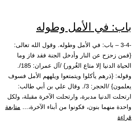
الدنيا
كأنك
باب: في الأمل وطوله
غريب
أو
-3-4 – باب: في الأمل وطوله. وقول الله تعالى:
عابر
{فمن زحزح عن النار وأدخل الجنة فقد فاز وما
سبيل)
الحياة الدنيا إلا متاع الغُرور} /آل عمران: 185/.
وقوله: {ذرهم يأكلوا ويتمتعوا ويلههم الأمل فسوف
يعلمون} /الحجر: 3/. وقال علي بن أبي طالب:
ارتحلت الدنيا مدبرة، وارتحلت الآخرة مقبلة، ولكل
واحدة منهما بنون، فكونوا من أبناء الآخرة،…
متابعة
باب:
قراءة
في