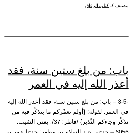
الأمل
مصنف كـ
كتاب الرقاق
وطوله
باب: من بلغ ستين سنة، فقد
أعذر الله إليه في العمر
-3-5 – باب: من بلغ ستين سنة، فقد أعذر الله إليه
في العمر. لقوله: {أولم نعمِّركم ما يتذكَّر فيه من
تذكَّر وجاءكم النَّذير} /فاطر: 37/: يعني الشيب.
6056 – حدثني عبد السلام بن مطهر: حدثنا عمر بن