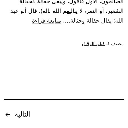
الصالحون، الأول فالأول، ويبقى حفالة كحفالة
ولا
الشعير، أو التمر، لا يباليهم الله بالة). قال أبو عبد
يغرَّنكم
باب:
الله: يقال حفالة وحثالة.…
متابعة قراءة
بالله
ذهاب
الغَرور.
الصالحين
مصنف كـ
كتاب الرقاق
إن
الشيطان
لكم
عدو
فاتخذوه
عدواً
إنما
تصفّح
يدعو
التالية
حزبه