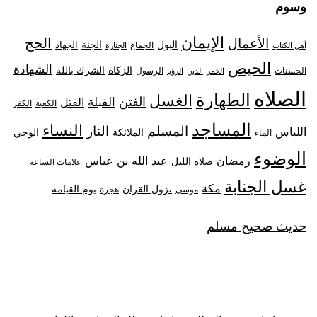
وسوم
الإيمان
الحج
الأعمال
البول
الجنة
الجهاد
الجماع
أهل الكتاب
الجنازة
الحيض
الشهادة
الزكاه
الشرك بالله
الحسنات
الرسول
الخمر
الدين
الرؤيا
الصلاه
الطهارة
الغسل
الفتن
القبلة
القتل
الكعبة
الكفر
المساجد
النساء
المسلم
النار
اللباس
الملائكة
الوحي
الماء
الوضوء
رمضان
عبد الله بن عباس
صلاه الليل
علامات الساعه
غسل الجنابة
مكة
نزول القران
يوم القيامة
موسى
هجرة
حديث صحيح مسلم