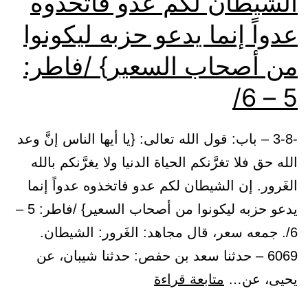
الشيطان لكم عدو فاتخذوه
عدواً إنما يدعو حزبه ليكونوا
من أصحاب السعير} /فاطر:
5 – 6/
-3-8 – باب: قول الله تعالى: {يا أيها الناس إنَّ وعد
الله حق فلا تغرَّنكم الحياة الدنيا ولا يغرَّنكم بالله
الغَرور. إن الشيطان لكم عدو فاتخذوه عدواً إنما
يدعو حزبه ليكونوا من أصحاب السعير} /فاطر: 5 –
6/. جمعه سعر، قال مجاهد: الغَرور: الشيطان.
6069 – حدثنا سعد بن حفص: حدثنا شيبان، عن
باب:
يحيى، عن…
متابعة قراءة
قول