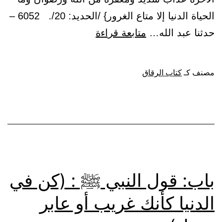
الحياة الدنيا إلا متاع الغرور} /الحديد: 20/. 6052 –
باب:
حدثنا عبد الله…
متابعة قراءة
مثل
الدنيا
مصنف كـ
كتاب الرقاق
في
الآخرة
باب: قول النبي ﷺ : (كن في
الدنيا كأنك غريب أو عابر