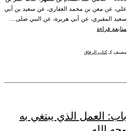
علي، عن معن بن محمد الغفاري، عن سعيد بن أبي
سعيد المقبري، عن أبي هريرة، عن النبي صلى…
باب:
متابعة قراءة
من
بلغ
مصنف كـ
كتاب الرقاق
ستين
سنة،
فقد
أعذر
الله
إليه
باب: العمل الذي يبتغي به
في
وجه الله
العمر