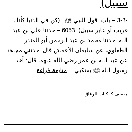
سبيل)
-3-3 – باب: قول النبي ﷺ : (كن في الدنيا كأنك
غريب أو عابر سبيل). 6053 – حدثنا علي بن عبد
الله: حدثنا محمد بن عبد الرحمن أبو المنذر
الطفاوي، عن سليمان الأعمش قال: حدثني مجاهد،
عن عبد الله بن عمر رضي الله عنهما قال: أخذ
باب:
رسول الله ﷺ بمنكبي…
متابعة قراءة
قول
النبي
مصنف كـ
كتاب الرقاق
ﷺ
:
(كن
في