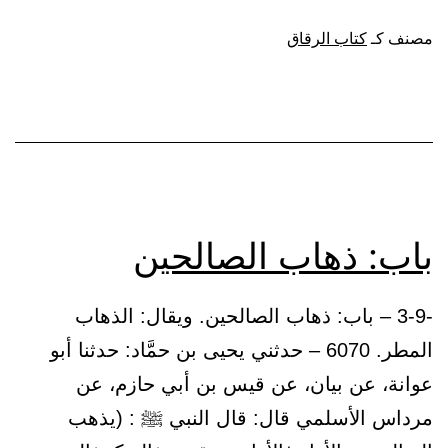
الله
مصنف كـ
كتاب الرقاق
تعالى:
{يا
أيها
الناس
إنَّ
وعد
باب: ذهاب الصالحين
الله
حق
-3-9 – باب: ذهاب الصالحين. ويقال: الذهاب
فلا
المطر. 6070 – حدثني يحيى بن حمَّاد: حدثنا أبو
تغرَّنكم
عوانة، عن بيان، عن قيس بن أبي حازم، عن
الحياة
مرداس الأسلمي قال: قال النبي ﷺ : (يذهب
الدنيا