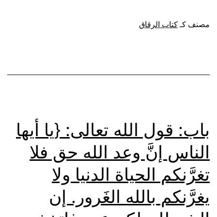
ما
يحذر
مصنف كـ
كتاب الرقاق
من
زهرة
الدنيا
والتنافس
فيها
باب: قول الله تعالى: {يا أيها
الناس إنَّ وعد الله حق فلا
تغرَّنكم الحياة الدنيا ولا
يغرَّنكم بالله الغَرور. إن