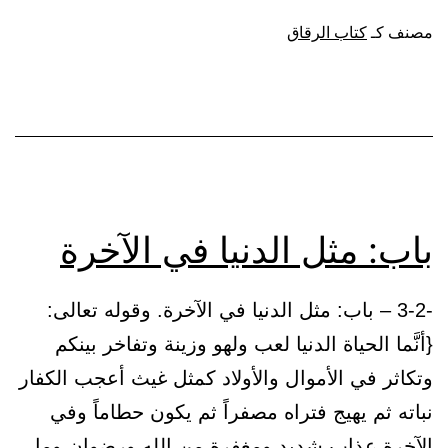
جاء
مصنف كـ
كتاب الرقاق
في
الصحة
والفراغ،
وأن
لا
عيش
باب: مثل الدنيا في الآخرة
إلا
عيش
-3-2 – باب: مثل الدنيا في الآخرة. وقوله تعالى:
الآخرة
{أنَّما الحياة الدنيا لعب ولهو وزينة وتفاخر بينكم
وتكاثر في الأموال والأولاد كمثل غيث أعجب الكفار
نباته ثم يهيج فتراه مصفراً ثم يكون حطاماً وفي
الآخرة عذاب شديد ومغفرة من الله ورضوان وما