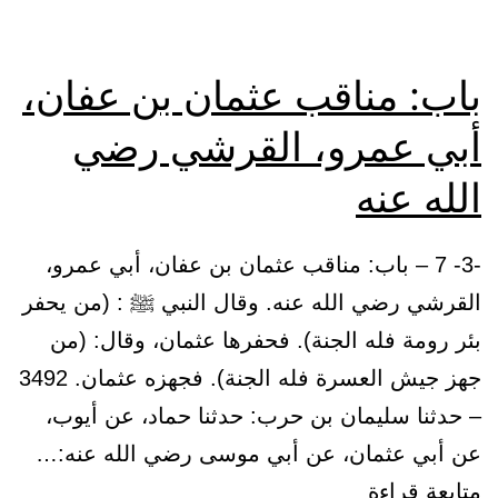
القرشي،
العدوي،
باب: مناقب عثمان بن عفان،
رضي
أبي عمرو، القرشي رضي
الله
عنه
الله عنه
-3- 7 – باب: مناقب عثمان بن عفان، أبي عمرو،
القرشي رضي الله عنه. وقال النبي ﷺ : (من يحفر
بئر رومة فله الجنة). فحفرها عثمان، وقال: (من
جهز جيش العسرة فله الجنة). فجهزه عثمان. 3492
– حدثنا سليمان بن حرب: حدثنا حماد، عن أيوب،
عن أبي عثمان، عن أبي موسى رضي الله عنه:…
باب:
متابعة قراءة