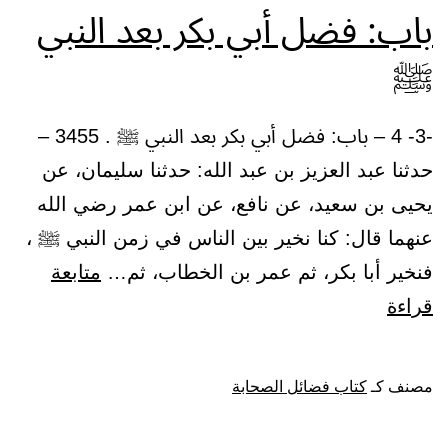
باب
باب: فضل أبي بكر بعد النبي
أبي
ﷺ
بكر)
-3- 4 – باب: فضل أبي بكر بعد النبي ﷺ . 3455 –
حدثنا عبد العزيز بن عبد الله: حدثنا سليمان، عن
يحيى بن سعيد، عن نافع، عن ابن عمر رضي الله
عنهما قال: كنا نخير بين الناس في زمن النبي ﷺ ،
فنخير أبا بكر، ثم عمر بن الخطاب، ثم…
متابعة
باب:
قراءة
فضل
أبي
مصنف كـ
كتاب فضائل الصحابة
بكر
بعد