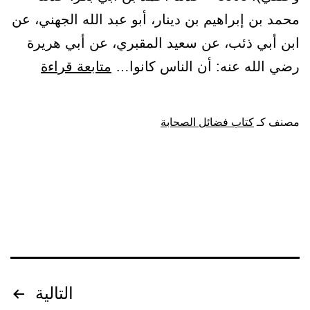
محمد بن إبراهيم بن دينار، أبو عبد الله الجهني، عن
ابن أبي ذئب، عن سعيد المقبري، عن أبي هريرة
باب:
رضي الله عنه: أن الناس كانوا…
متابعة قراءة
مناقب
جعفر
مصنف كـ
كتاب فضائل الصحابة
بن
أبي
طالب
الهاشم
رضي
الله
عنه
تصفّح
التالية