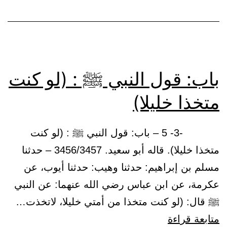
النبي
ﷺ
باب: قول النبي ﷺ : (لو كنت
متخذا خليلا)
-3- 5 – باب: قول النبي ﷺ : (لو كنت
متخذا خليلا). قاله أبو سعيد. 3456/3457 – حدثنا
مسلم بن إبراهيم: حدثنا وهيب: حدثنا أيوب، عن
عكرمة، عن ابن عباس رضي الله عنهما: عن النبي
ﷺ قال: (لو كنت متخذا من أمتي خليلا، لاتخذت…
باب:
متابعة قراءة