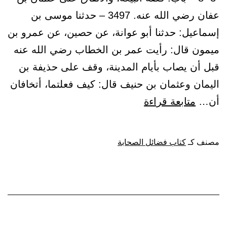
عفان رضي الله عنه. 3497 – حدثنا موسى بن
إسماعيل: حدثنا أبو عوانة، عن حصين، عن عمرو بن
ميمون قال: رأيت عمر بن الخطاب رضي الله عنه
قبل أن يصاب بأيام المدينة، وقف على حذيفة بن
اليمان وعثمان بن حنيف قال: كيف فعلتما، أتخافان
باب:
أن…
متابعة قراءة
قصة
البيعة،
مصنف كـ
كتاب فضائل الصحابة
والاتفاق
على
عثمان
بن
عفان