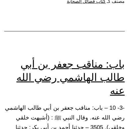
مصنف كـ
كتاب فضائل الصحابة
بن
أبي
طالب
القرشي
الهاشمي،
أبي
باب: مناقب جعفر بن أبي
الحسن
طالب الهاشمي رضي الله
رضي
الله
عنه
عنه
-3- 10 – باب: مناقب جعفر بن أبي طالب الهاشمي
رضي الله عنه. وقال النبي ﷺ : (أشبهت خلقي
وخلقي). 3505 – حدثنا أحمد بن أبي بكر: حدثنا