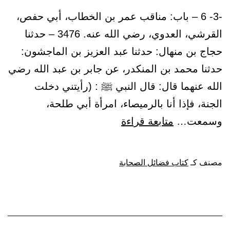
-3- 6 – باب: مناقب عمر بن الخطاب، أبي حفص،
القرشي، العدوي، رضي الله عنه. 3476 – حدثنا
حجاج بن منهال: حدثنا عبد العزيز بن الماجشون:
حدثنا محمد بن المنكدر، عن جابر بن عبد الله رضي
الله عنهما قال: قال النبي ﷺ : (رأيتني دخلت
الجنة، فإذا أنا بالرميصاء، امرأة أبي طلحة،
باب:
وسمعت…
متابعة قراءة
مناقب
عمر
مصنف كـ
كتاب فضائل الصحابة
بن
الخطاب،
أبي
حفص،