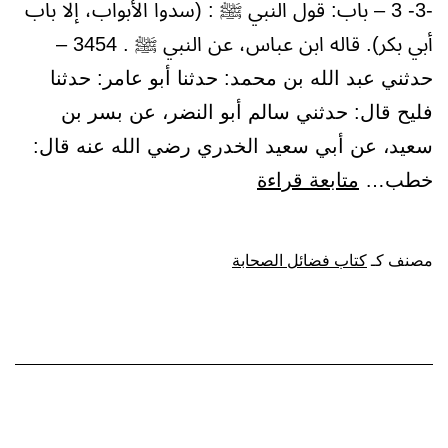
-3- 3 – باب: قول النبي ﷺ : (سدوا الأبواب، إلا باب
أبي بكر). قاله ابن عباس، عن النبي ﷺ . 3454 –
حدثني عبد الله بن محمد: حدثنا أبو عامر: حدثنا
فليح قال: حدثني سالم أبو النضر، عن بسر بن
سعيد، عن أبي سعيد الخدري رضي الله عنه قال:
باب:
خطب…
متابعة قراءة
قول
النبي
مصنف كـ
كتاب فضائل الصحابة
ﷺ
:
(سدوا
الأبواب،
إلا