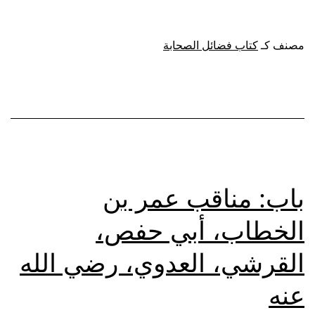
قول
النبي
مصنف كـ
كتاب فضائل الصحابة
ﷺ
:
(لو
كنت
متخذا
خليلا)
باب: مناقب عمر بن
الخطاب، أبي حفص،
القرشي، العدوي، رضي الله
عنه