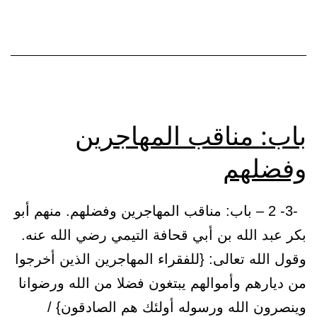
–
ﷺ
–
ورضي
الله
باب: مناقب المهاجرين
عنهم
وفضلهم
-3- 2 – باب: مناقب المهاجرين وفضلهم. منهم أبو
بكر عبد الله بن أبي قحافة التيمي رضي الله عنه.
وقول الله تعالى: {للفقراء المهاجرين الذين أخرجوا
من ديارهم وأموالهم يبتغون فضلا من الله ورضوانا
وينصرون الله ورسوله أولئك هم الصادقون} /