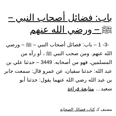
باب: فضائل أصحاب النبي –
ﷺ – ورضي الله عنهم
-3- 1 – باب: فضائل أصحاب النبي – ﷺ – ورضي
الله عنهم. ومن صحب النبي ﷺ ، أو رآه من
المسلمين، فهو من أصحابه. 3449 – حدثنا علي بن
عبد الله: حدثنا سفيان، عن عمرو قال: سمعت جابر
بن عبد الله رضي الله عنهما يقول: حدثنا أبو
باب:
سعيد…
متابعة قراءة
فضائل
أصحاب
مصنف كـ
كتاب فضائل الصحابة
النبي