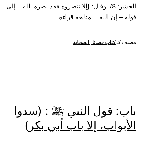
الحشر: 8/. وقال: {إلا تنصروه فقد نصره الله – إلى
باب:
قوله – إن الله…
متابعة قراءة
مناقب
المهاجرين
مصنف كـ
كتاب فضائل الصحابة
وفضلهم
باب: قول النبي ﷺ : (سدوا
الأبواب، إلا باب أبي بكر)