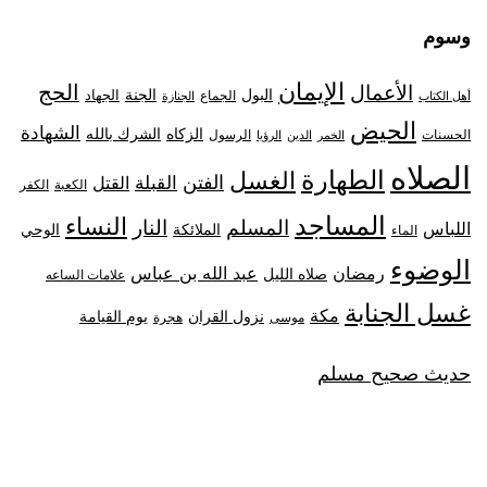
وسوم
الإيمان
الحج
الأعمال
البول
الجنة
الجهاد
الجماع
أهل الكتاب
الجنازة
الحيض
الشهادة
الزكاه
الشرك بالله
الحسنات
الرسول
الخمر
الدين
الرؤيا
الصلاه
الطهارة
الغسل
الفتن
القبلة
القتل
الكعبة
الكفر
المساجد
النساء
المسلم
النار
اللباس
الملائكة
الوحي
الماء
الوضوء
رمضان
عبد الله بن عباس
صلاه الليل
علامات الساعه
غسل الجنابة
مكة
نزول القران
يوم القيامة
موسى
هجرة
حديث صحيح مسلم