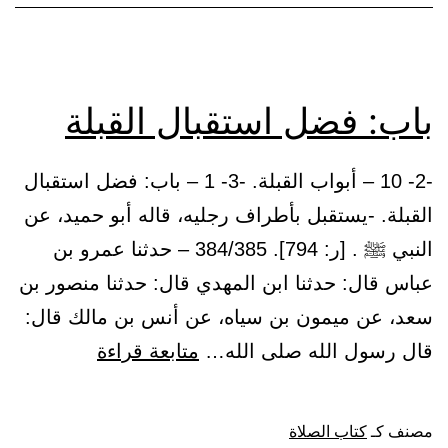
باب: فضل استقبال القبلة
-2- 10 – أبواب القبلة. -3- 1 – باب: فضل استقبال
القبلة. -يستقبل بأطراف رجليه، قاله أبو حميد، عن
النبي ﷺ . [ر: 794]. 384/385 – حدثنا عمرو بن
عباس قال: حدثنا ابن المهدي قال: حدثنا منصور بن
سعد، عن ميمون بن سياه، عن أنس بن مالك قال:
باب:
قال رسول الله صلى الله…
متابعة قراءة
فضل
استقبال
مصنف كـ
كتاب الصلاة