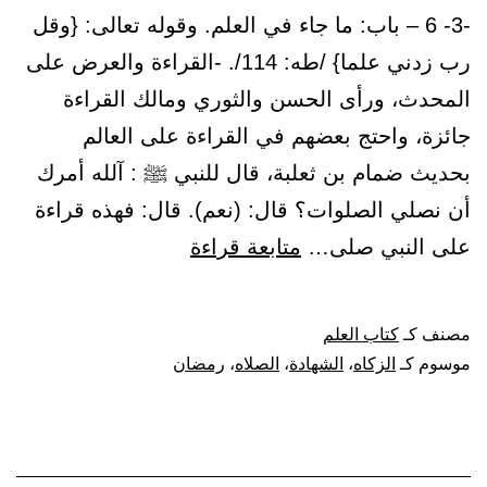
-3- 6 – باب: ما جاء في العلم. وقوله تعالى: {وقل
من
رب زدني علما} /طه: 114/. -القراءة والعرض على
وراءهم
المحدث، ورأى الحسن والثوري ومالك القراءة
جائزة، واحتج بعضهم في القراءة على العالم
بحديث ضمام بن ثعلبة، قال للنبي ﷺ : آلله أمرك
أن نصلي الصلوات؟ قال: (نعم). قال: فهذه قراءة
باب:
على النبي صلى…
متابعة قراءة
ما
جاء
مصنف كـ
كتاب العلم
في
موسوم كـ
الزكاه
،
الشهادة
،
الصلاه
،
رمضان
العلم.
وقوله
تعالى: