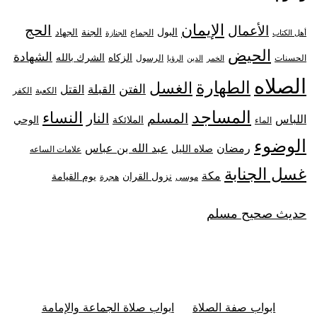
الإيمان
الحج
الأعمال
البول
الجنة
الجهاد
الجماع
أهل الكتاب
الجنازة
الحيض
الشهادة
الزكاه
الشرك بالله
الحسنات
الرسول
الخمر
الدين
الرؤيا
الصلاه
الطهارة
الغسل
الفتن
القبلة
القتل
الكعبة
الكفر
المساجد
النساء
المسلم
النار
اللباس
الملائكة
الوحي
الماء
الوضوء
رمضان
عبد الله بن عباس
صلاه الليل
علامات الساعه
غسل الجنابة
مكة
نزول القران
يوم القيامة
موسى
هجرة
حديث صحيح مسلم
ابواب صفة الصلاة
ابواب صلاة الجماعة والإمامة