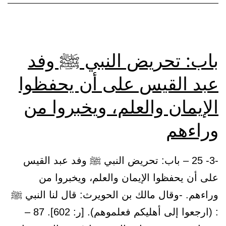
باب: تحريض النبي ﷺ وفد
عبد القيس على أن يحفظوا
الإيمان والعلم، ويخبروا من
وراءهم
-3- 25 – باب: تحريض النبي ﷺ وفد عبد القيس
على أن يحفظوا الإيمان والعلم، ويخبروا من
وراءهم. -وقال مالك بن الحويرث: قال لنا النبي ﷺ
: (ارجعوا إلى أهليكم فعلموهم). [ر: 602]. 87 –