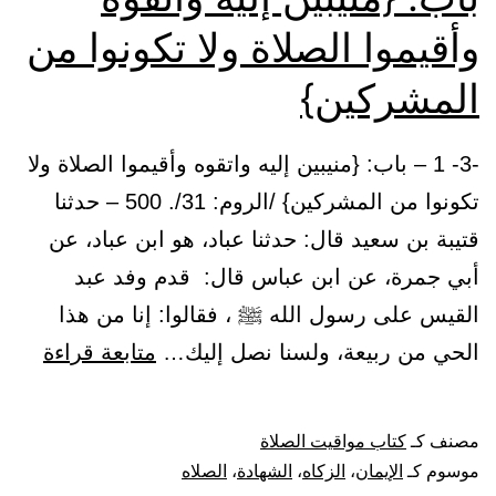
وأقيموا الصلاة ولا تكونوا من
المشركين}
-3- 1 – باب: {منيبين إليه واتقوه وأقيموا الصلاة ولا
تكونوا من المشركين} /الروم: 31/. 500 – حدثنا
قتيبة بن سعيد قال: حدثنا عباد، هو ابن عباد، عن
أبي جمرة، عن ابن عباس قال: قدم وفد عبد
القيس على رسول الله ﷺ ، فقالوا: إنا من هذا
باب:
الحي من ربيعة، ولسنا نصل إليك…
متابعة قراءة
{منيب
إليه
مصنف كـ
كتاب مواقيت الصلاة
واتقو
موسوم كـ
الإيمان
،
الزكاه
،
الشهادة
،
الصلاه