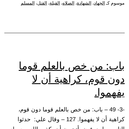
القبلة
موسوم كـ
الجهاد
،
الشهادة
،
الصلاه
،
القبلة
،
القتل
،
المسلم
باب: من خص بالعلم قوما
دون قوم، كراهية أن لا
يفهموا.
-3- 49 – باب: من خص بالعلم قوما دون قوم،
كراهية أن لا يفهموا. 127 – وقال علي: حدثوا