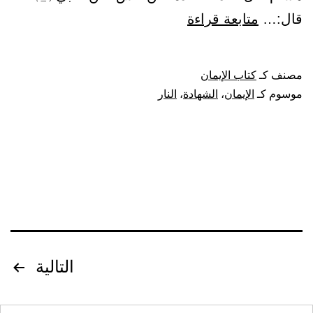
باب:
قال:…
متابعة قراءة
زيادة
الإيمان
مصنف كـ
كتاب الإيمان
ونقصانه
موسوم كـ
الإيمان
،
الشهادة
،
النار
تصفّح
التالية
المقالات