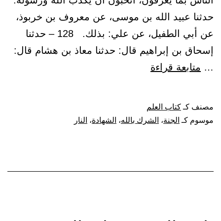
الناس بما يعرفون، أتحبون أن يكذب الله ورسوله.
حدثنا عبيد الله بن موسى، عن معروف بن خربوذ،
عن أبي الطفيل، عن علي: بذلك. 128 – حدثنا
إسحاق بن إبراهيم قال: حدثنا معاذ بن هشام قال:
باب:
…
متابعة قراءة
من
خص
مصنف كـ
كتاب العلم
بالعلم
موسوم كـ
الجنة
،
الشرك بالله
،
الشهادة
،
النار
قوما
دون
قوم،
كراهية
أن
لا