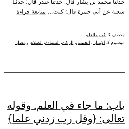
حدثنا محمد بن بشار قال: حدثنا غندر قال: حدثنا
باب:
شعبة عن أبي حمزة قال: كنت…
متابعة قراءة
تحريض
النبي
مصنف كـ
كتاب العلم
ﷺ
موسوم كـ
الإيمان
،
الخمس
،
الزكاه
،
الشهادة
،
الصلاه
،
رمضان
وفد
عبد
القيس
على
أن
يحفظوا
باب: ما جاء في العلم. وقوله
الإيمان
تعالى: {وقل رب زدني علما}
والعلم،
ويخبروا