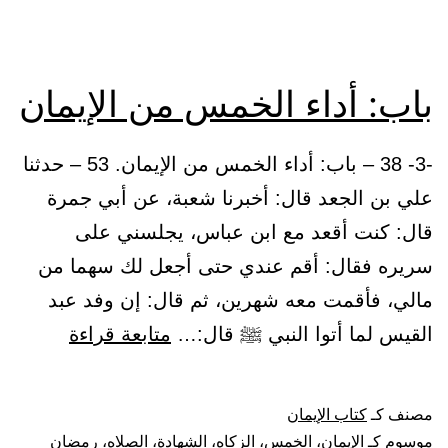
{وقل
رب
زدني
باب: أداء الخمس من الإيمان
علما}
-3- 38 – باب: أداء الخمس من الإيمان. 53 – حدثنا
علي بن الجعد قال: أخبرنا شعبة، عن أبي جمرة
قال: كنت أقعد مع ابن عباس، يجلسني على
سريره فقال: أقم عندي حتى أجعل لك سهما من
مالي، فأقمت معه شهرين، ثم قال: إن وفد عبد
باب:
القيس لما أتوا النبي ﷺ قال:…
متابعة قراءة
أداء
الخمس
مصنف كـ
كتاب الإيمان
من
موسوم كـ
الإيمان
،
الخمس
،
الزكاه
،
الشهادة
،
الصلاه
،
رمضان