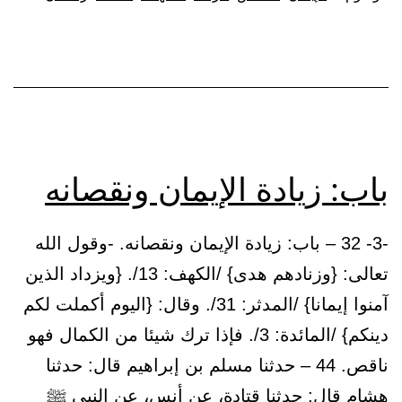
الإيمان
باب: زيادة الإيمان ونقصانه
-3- 32 – باب: زيادة الإيمان ونقصانه. -وقول الله
تعالى: {وزنادهم هدى} /الكهف: 13/. {ويزداد الذين
آمنوا إيمانا} /المدثر: 31/. وقال: {اليوم أكملت لكم
دينكم} /المائدة: 3/. فإذا ترك شيئا من الكمال فهو
ناقص. 44 – حدثنا مسلم بن إبراهيم قال: حدثنا
هشام قال: حدثنا قتادة، عن أنس، عن النبي ﷺ