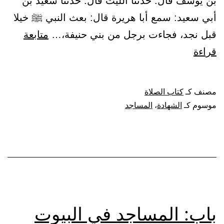
بن يوسف قال: حدثنا الليث قال: حدثنا سعيد بن
أبي سعيد: سمع أبا هريرة قال: بعث النبي ﷺ خيلا
قبل نجد، فجاءت برجل من بني حنيفة،…
متابعة
باب:
قراءة
الاغتسال
إذا
مصنف كـ
كتاب الصلاة
أسلم،
موسوم كـ
الشهادة
،
المساجد
وربط
الأسير
أيضا
في
المسجد
باب: المساجد في البيوت