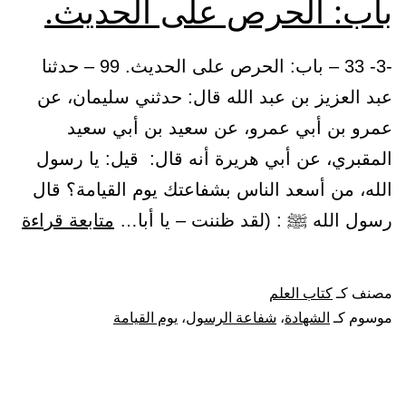
باب: الحرص على الحديث.
يفهموا.
-3- 33 – باب: الحرص على الحديث. 99 – حدثنا
عبد العزيز بن عبد الله قال: حدثني سليمان، عن
عمرو بن أبي عمرو، عن سعيد بن أبي سعيد
المقبري، عن أبي هريرة أنه قال: قيل: يا رسول
الله، من أسعد الناس بشفاعتك يوم القيامة؟ قال
باب
رسول الله ﷺ : (لقد ظننت – يا أبا…
متابعة قراءة
الح
على
مصنف كـ
كتاب العلم
الح
موسوم كـ
الشهادة
،
شفاعة الرسول
،
يوم القيامة