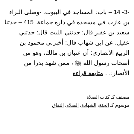
-3- 14 – باب: المساجد في البيوت. -وصلى البراء
بن عازب في مسجده في داره جماعة. 415 – حدثنا
سعيد بن عفير قال: حدثني الليث قال: حدثني
عقيل، عن ابن شهاب قال: أخبرني محمود بن
الربيع الأنصاري: أن عتبان بن مالك، وهو من
أصحاب رسول الله ﷺ ، ممن شهد بدرا من
باب:
الأنصار:…
متابعة قراءة
المساجد
في
مصنف كـ
كتاب الصلاة
البيوت
موسوم كـ
الجنة
،
الشهادة
،
الصلاه
،
النفاق