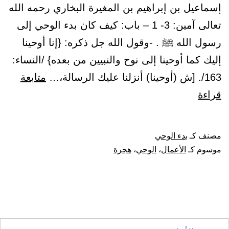
إسماعيل بن إبراهيم بن المغيرة البخاري رحمه الله
تعالى آمين: 3- 1 – باب: كيف كان بدء الوحي إلى
رسول الله ﷺ . -وقول الله جل ذكره: {إنا أوحينا
إليك كما أوحينا إلى نوح والنبيين من بعده} /النساء:
163/. [ش (أوحينا) أنزلنا عليك الرسالة،…
متابعة
باب:
قراءة
كيف
كان
مصنف كـ
بدء الوحي
بدء
موسوم كـ
الأعمال
،
الوحي
،
هجرة
الوحي
إلى
رسول
الله