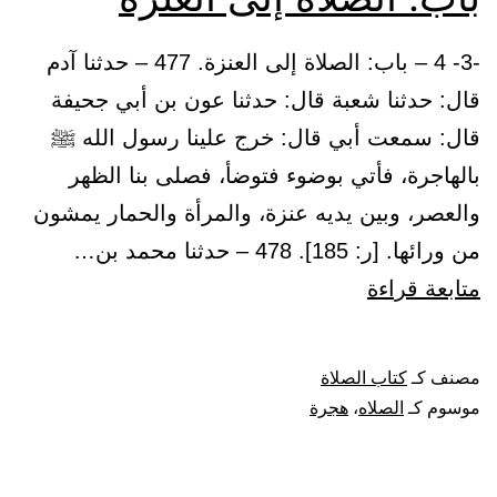
-3- 4 – باب: الصلاة إلى العنزة. 477 – حدثنا آدم
قال: حدثنا شعبة قال: حدثنا عون بن أبي جحيفة
قال: سمعت أبي قال: خرج علينا رسول الله ﷺ
بالهاجرة، فأتي بوضوء فتوضأ، فصلى بنا الظهر
والعصر، وبين يديه عنزة، والمرأة والحمار يمشون
من ورائها. [ر: 185]. 478 – حدثنا محمد بن…
باب:
متابعة قراءة
الصلاة
إلى
مصنف كـ
كتاب الصلاة
العنزة
موسوم كـ
الصلاه
،
هجرة