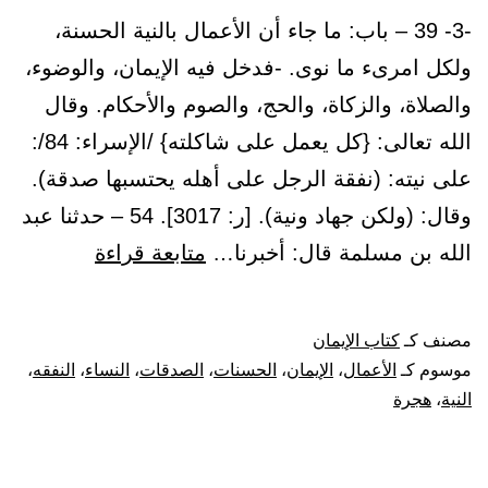
-3- 39 – باب: ما جاء أن الأعمال بالنية الحسنة،
ولكل امرىء ما نوى. -فدخل فيه الإيمان، والوضوء،
والصلاة، والزكاة، والحج، والصوم والأحكام. وقال
الله تعالى: {كل يعمل على شاكلته} /الإسراء: 84/:
على نيته: (نفقة الرجل على أهله يحتسبها صدقة).
وقال: (ولكن جهاد ونية). [ر: 3017]. 54 – حدثنا عبد
باب:
الله بن مسلمة قال: أخبرنا…
متابعة قراءة
ما
جاء
مصنف كـ
كتاب الإيمان
أن
موسوم كـ
الأعمال
،
الإيمان
،
الحسنات
،
الصدقات
،
النساء
،
النفقه
،
الأعمال
النية
،
هجرة
بالنية
الحسنة،