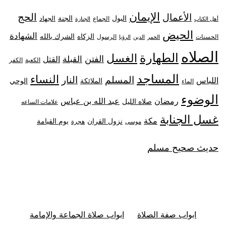
الإيمان
الحج
الأعمال
البول
الجنة
الجهاد
الجماع
أهل الكتاب
الجنازة
الحيض
الشهادة
الزكاه
الشرك بالله
الحسنات
الرسول
الخمر
الدين
الرؤيا
الصلاه
الطهارة
الغسل
الفتن
القبلة
القتل
الكعبة
الكفر
المساجد
النساء
المسلم
النار
اللباس
الملائكة
الوحي
الماء
الوضوء
رمضان
عبد الله بن عباس
صلاه الليل
علامات الساعه
غسل الجنابة
مكة
نزول القران
يوم القيامة
موسى
هجرة
حديث صحيح مسلم
ابواب صفة الصلاة
ابواب صلاة الجماعة والإمامة