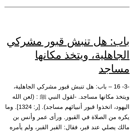
باب: هل تنبش قبور مشركي
الجاهلية، ويتخذ مكانها
مساجد
-3- 16 – باب: هل تنبش قبور مشركي الجاهلية،
ويتخذ مكانها مساجد. -لقول النبي ﷺ : (لعن الله
اليهود، اتخذوا قبور أنبيائهم مساجد). [ر: 1324]. وما
يكره من الصلاة في القبور. ورأى عمر وأنس بن
مالك يصلي عند قبر، فقال: القبر القبر، ولم يأمره