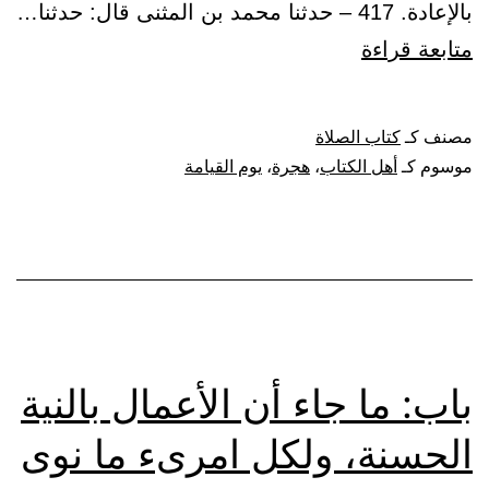
بالإعادة. 417 – حدثنا محمد بن المثنى قال: حدثنا…
باب:
متابعة قراءة
هل
تنبش
مصنف كـ
كتاب الصلاة
قبور
موسوم كـ
أهل الكتاب
،
هجرة
،
يوم القيامة
مشركي
الجاهلية،
ويتخذ
مكانها
مساجد
باب: ما جاء أن الأعمال بالنية
الحسنة، ولكل امرىء ما نوى