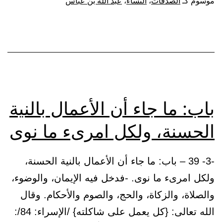
موسوم كـ
الصدقات
،
النساء
،
عبد الله بن عباس
وتعليمهن.
باب: ما جاء أن الأعمال بالنية
الحسنة، ولكل امرىء ما نوى
-3- 39 – باب: ما جاء أن الأعمال بالنية الحسنة،
ولكل امرىء ما نوى. -فدخل فيه الإيمان، والوضوء،
والصلاة، والزكاة، والحج، والصوم والأحكام. وقال
الله تعالى: {كل يعمل على شاكلته} /الإسراء: 84/: