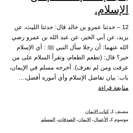
الإسلام.
12 – حدثنا عمرو بن خالد قال: حدثنا الليث، عن
يزيد، عن أبي الخير، عن عبد الله بن عمرو رضي
الله عنهما: أن رجلا سأل النبي ﷺ : أي الإسلام
خير؟ قال: (تطعم الطعام، وتقرأ السلام على من
عرفت ومن لم تعرف). أخرجه مسلم في الإيمان،
باب: بيان تفاضل الإسلام وأي أموره أفضل،…
باب:
متابعة قراءة
إطعام
الطعام
مصنف كـ
كتاب الإيمان
من
موسوم كـ
الأعمال
،
الإيمان
،
الصدقات
،
المسلم
الإسلام.