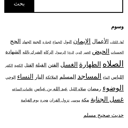
وسوم
الإيمان
الحج
الأعمال
البول
الجنة
الجهاد
الجماع
أهل الكتاب
الجنازة
الحيض
الشهادة
الزكاه
الشرك بالله
الحسنات
الرسول
الخمر
الدين
الرؤيا
الصلاه
الطهارة
الغسل
الفتن
القبلة
القتل
الكعبة
الكفر
المساجد
النساء
المسلم
النار
اللباس
الملائكة
الوحي
الماء
الوضوء
رمضان
عبد الله بن عباس
صلاه الليل
علامات الساعه
غسل الجنابة
مكة
نزول القران
يوم القيامة
موسى
هجرة
حديث صحيح مسلم