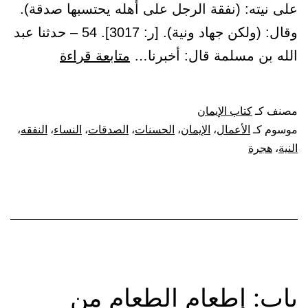
على نيته: (نفقة الرجل على أهله يحتسبها صدقة).
وقال: (ولكن جهاد ونية). [ر: 3017]. 54 – حدثنا عبد
باب:
الله بن مسلمة قال: أخبرنا…
متابعة قراءة
ما
جاء
مصنف كـ
كتاب الإيمان
أن
موسوم كـ
الأعمال
،
الإيمان
،
الحسنات
،
الصدقات
،
النساء
،
النفقه
،
الأعمال
النية
،
هجرة
بالنية
الحسنة،
ولكل
امرىء
ما
نوى
باب: إطعام الطعام من