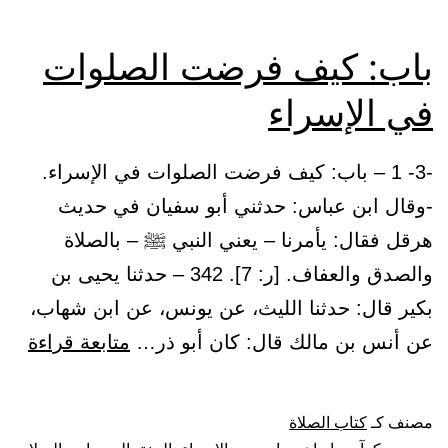
باب: كيف فرضت الصلوات
في الإسراء
-3- 1 – باب: كيف فرضت الصلوات في الإسراء.
-وقال ابن عباس: حدثني أبو سفيان في حديث
هرقل فقال: يأمرنا – يعني النبي ﷺ – بالصلاة
والصدق والعفاف. [ر: 7]. 342 – حدثنا يحيى بن
بكير قال: حدثنا الليث، عن يونس، عن ابن شهاب،
باب:
عن أنس بن مالك قال: كان أبو ذر…
متابعة قراءة
كيف
فر
مصنف كـ
كتاب الصلاة
الص