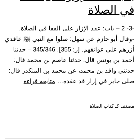
في الصلاة
-3- 2 – باب: عقد الإزار على القفا في الصلاة.
-وقال أبو حازم عن سهل: صلوا مع النبي ﷺ عاقدي
أزرهم على عواتقهم. [ر: 355]. 345/346 – حدثنا
أحمد بن يونس قال: حدثنا عاصم بن محمد قال:
حدثني واقد بن محمد، عن محمد بن المنكدر قال:
باب:
صلى جابر في إزار قد عقده…
متابعة قراءة
عقد
الإزار
مصنف كـ
كتاب الصلاة
على
القفا
في