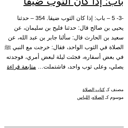
باب: إذا كان الثوب ضيقا
-3- 5 – باب: إذا كان الثوب ضيقا. 354 – حدثنا
يحيى بن صالح قال: حدثنا فليح بن سليمان، عن
سعيد بن الحارث قال: سألنا جابر بن عبد الله، عن
الصلاة في الثوب الواحد، فقال: خرجت مع النبي ﷺ
في بعض أسفاره، فجئت ليلة لبعض أمري، فوجدته
باب
يصلي، وعلى ثوب واحد، فاشتملت…
متابعة قراءة
إذا
كان
مصنف كـ
كتاب الصلاة
الث
موسوم كـ
الصلاه
،
اللباس
ضيق