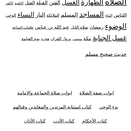
الصلاه
الطهارة
الغسل
الفتن
القبلة
القتل
الكعبة
الكفر
المساجد
النساء
المسلم
النار
اللباس
الملائكة
الوحي
الماء
الوضوء
رمضان
عبد الله بن عباس
صلاه الليل
علامات الساعه
غسل الجنابة
مكة
نزول القران
يوم القيامة
موسى
هجرة
حديث صحيح مسلم
ابواب صفة الصلاة
ابواب صلاة الجماعة والإمامة
بدء الوحي
كتاب استتابة المرتدين والمعاندين وقتالهم
كتاب الأحكام
كتاب الأدب
كتاب الأذان