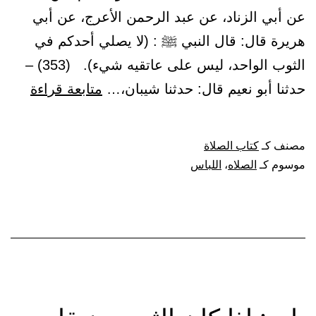
عن أبي الزناد، عن عبد الرحمن الأعرج، عن أبي
هريرة قال: قال النبي ﷺ : (لا يصلي أحدكم في
الثوب الواحد، ليس على عاتقيه شيء). (353) –
باب:
حدثنا أبو نعيم قال: حدثنا شيبان،…
متابعة قراءة
إذا
صلى
مصنف كـ
كتاب الصلاة
في
موسوم كـ
الصلاه
،
اللباس
الثوب
الواحد
فليجع
على
عاتقيه