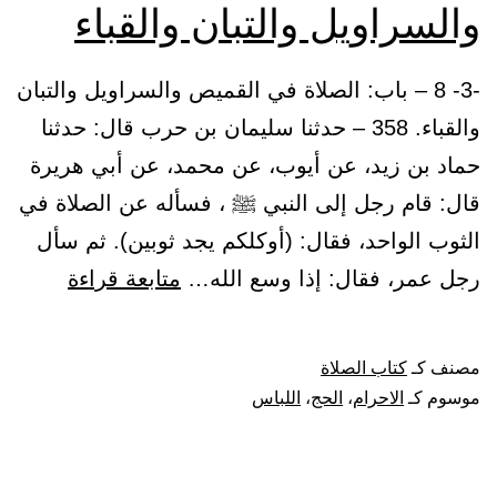
والسراويل والتبان والقباء
-3- 8 – باب: الصلاة في القميص والسراويل والتبان
والقباء. 358 – حدثنا سليمان بن حرب قال: حدثنا
حماد بن زيد، عن أيوب، عن محمد، عن أبي هريرة
قال: قام رجل إلى النبي ﷺ ، فسأله عن الصلاة في
الثوب الواحد، فقال: (أوكلكم يجد ثوبين). ثم سأل
باب:
رجل عمر، فقال: إذا وسع الله…
متابعة قراءة
الصلاة
في
مصنف كـ
كتاب الصلاة
القميص
موسوم كـ
الاحرام
،
الحج
،
اللباس
والسراو
والتبان