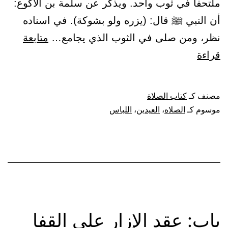
ملتحفا في ثوب واحد. ويذكر عن سلمة بن الأكوع:
أن النبي ﷺ قال: (يزره ولو بشوكة). في اسناده
نظر، ومن صلى في الثوب الذي يجامع…
متابعة
باب:
قراءة
وجوب
الصلاة
مصنف كـ
كتاب الصلاة
في
موسوم كـ
الصلاه
،
العيدين
،
اللباس
الثياب
باب: عقد الإزار على القفا