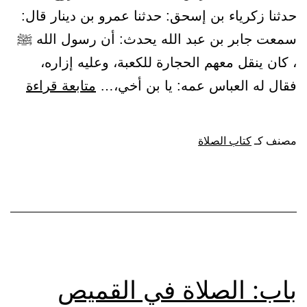
حدثنا زكرياء بن إسحق: حدثنا عمرو بن دينار قال:
سمعت جابر بن عبد الله يحدث: أن رسول الله ﷺ
، كان ينقل معهم الحجارة للكعبة، وعليه إزاره،
باب:
فقال له العباس عمه: يا بن أخي،…
متابعة قراءة
كراهي
التعر
مصنف كـ
كتاب الصلاة
في
الصلا
وغيره
باب: الصلاة في القميص