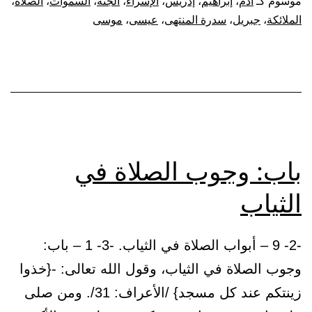
موسوم كـ
آدم
،
إبراهيم
،
إدريس
،
الإسراء
،
الجنة
،
السموات
،
الصلاه
،
في
الملائكة
،
جبريل
،
سدرة المنتهى
،
عيسى
،
موسى
الإس
باب: وجوب الصلاة في
الثياب
-2- 9 – أبواب الصلاة في الثياب. -3- 1 – باب:
وجوب الصلاة في الثياب، وقول الله تعالى: -{خذوا
زينتكم عند كل مسجد} /الأعراف: 31/. ومن صلى