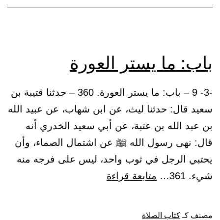
والقباء
باب: ما يستر العورة
-3- 9 – باب: ما يستر العورة. 360 – حدثنا قتيبة بن
سعيد قال: حدثنا ليث، عن ابن شهاب، عن عبيد الله
بن عبد الله بن عتبة، عن أبي سعيد الخدري أنه
قال: نهى رسول الله ﷺ عن اشتمال الصماء، وأن
يحتبي الرجل في ثوب واحد، ليس على فرجه منه
باب:
شيء. 361…
متابعة قراءة
ما
يستر
مصنف كـ
كتاب الصلاة