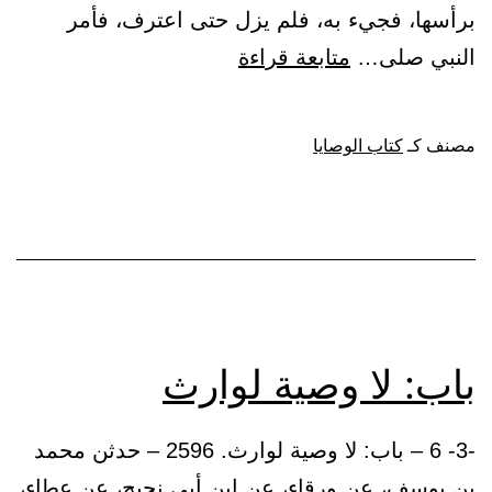
برأسها، فجيء به، فلم يزل حتى اعترف، فأمر
باب:
النبي صلى…
متابعة قراءة
إذا
أومأ
مصنف كـ
كتاب الوصايا
المريض
برأسه
إشارة
بينة
جازت
باب: لا وصية لوارث
-3- 6 – باب: لا وصية لوارث. 2596 – حدثن محمد
بن يوسف، عن ورقاء، عن ابن أبي نجيح، عن عطاء،