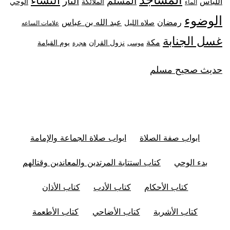
النساء
المسلم
النار
اللباس
الملائكة
الوحي
الماء
الوضوء
رمضان
عبد الله بن عباس
صلاه الليل
علامات الساعه
غسل الجنابة
مكة
نزول القران
يوم القيامة
موسى
هجرة
حديث صحيح مسلم
ابواب صفة الصلاة
ابواب صلاة الجماعة والإمامة
بدء الوحي
كتاب استتابة المرتدين والمعاندين وقتالهم
كتاب الأحكام
كتاب الأدب
كتاب الأذان
كتاب الأشربة
كتاب الأضاحي
كتاب الأطعمة