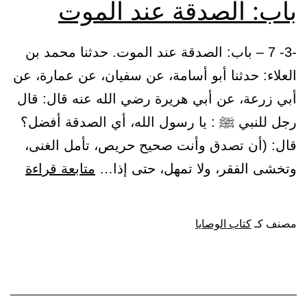
باب: الصدقة عند الموت
-3- 7 – باب: الصدقة عند الموت. حدثنا محمد بن
العلاء: حدثنا أبو أسامة، عن سفيان، عن عمارة، عن
أبي زرعة، عن أبي هريرة رضي الله عنه قال: قال
رجل للنبي ﷺ : يا رسول الله، أي الصدقة أفضل؟
قال: (أن تصدق وأنت صحيح حريص، تأمل الغنى،
باب:
وتخشى الفقر، ولا تمهل، حتى إذا…
متابعة قراءة
الصد
عند
مصنف كـ
كتاب الوصايا
المو