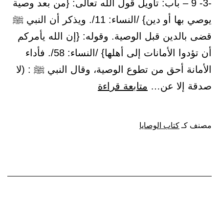
-3- 9 – باب: تأويل قول الله تعالى: {من بعد وصية
يوصي بها أو دين} /النساء: 11/. ويذكر أن النبي ﷺ
قضى بالدين قبل الوصية. وقوله: {إن الله يأمركم
أن تؤدوا الأمانات إلى أهلها} /النساء: 58/. فأداء
الأمانة أحق من تطوع الوصية، وقال النبي ﷺ : (لا
باب:
صدقة إلا عن…
متابعة قراءة
تأويل
قول
مصنف كـ
كتاب الوصايا
الله
تعالى:
{من
بعد
وصية
يوصي