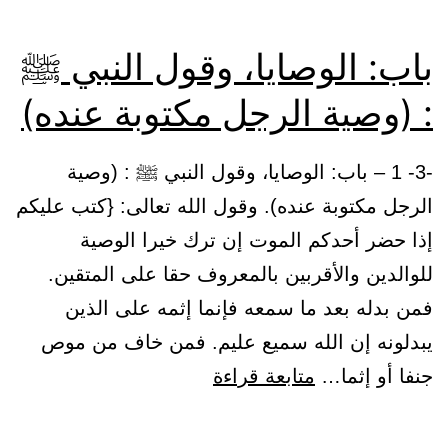
باب: الوصايا، وقول النبي ﷺ
: (وصية الرجل مكتوبة عنده)
-3- 1 – باب: الوصايا، وقول النبي ﷺ : (وصية
الرجل مكتوبة عنده). وقول الله تعالى: {كتب عليكم
إذا حضر أحدكم الموت إن ترك خيرا الوصية
للوالدين والأقربين بالمعروف حقا على المتقين.
فمن بدله بعد ما سمعه فإنما إثمه على الذين
يبدلونه إن الله سميع عليم. فمن خاف من موص
باب:
جنفا أو إثما…
متابعة قراءة
الوصايا،
وقول