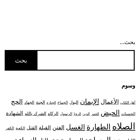
بحث…
وسوم
الإيمان
الحج
الأعمال
البول
الجنة
الجهاد
الجماع
أهل الكتاب
الجنازة
الحيض
الشهادة
الزكاه
الشرك بالله
الحسنات
الرسول
الخمر
الدين
الرؤيا
الصلاه
الطهارة
الغسل
الفتن
القبلة
القتل
الكعبة
الكفر
المساجد