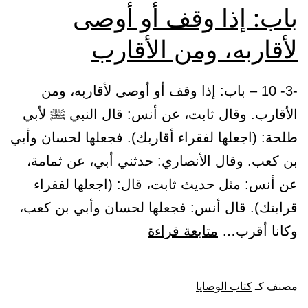
باب: إذا وقف أو أوصى
بها
لأقاربه، ومن الأقارب
أو
دين}
-3- 10 – باب: إذا وقف أو أوصى لأقاربه، ومن
/
الأقارب. وقال ثابت، عن أنس: قال النبي ﷺ لأبي
النساء:
طلحة: (اجعلها لفقراء أقاربك). فجعلها لحسان وأبي
11/.
بن كعب. وقال الأنصاري: حدثني أبي، عن ثمامة،
عن أنس: مثل حديث ثابت، قال: (اجعلها لفقراء
قرابتك). قال أنس: فجعلها لحسان وأبي بن كعب،
باب:
وكانا أقرب…
متابعة قراءة
إذا
وقف
مصنف كـ
كتاب الوصايا
أو