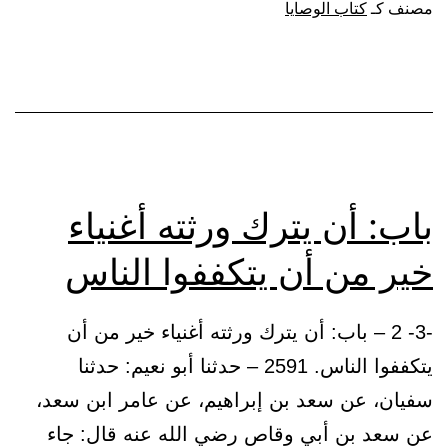
مصنف كـ
كتاب الوصايا
النبي
ﷺ
:
(وصية
الرجل
مكتوبة
باب: أن يترك ورثته أغنياء
عنده)
خير من أن يتكففوا الناس
-3- 2 – باب: أن يترك ورثته أغنياء خير من أن
يتكففوا الناس. 2591 – حدثنا أبو نعيم: حدثنا
سفيان، عن سعد بن إبراهيم، عن عامر ابن سعد،
عن سعد بن أبي وقاص رضي الله عنه قال: جاء