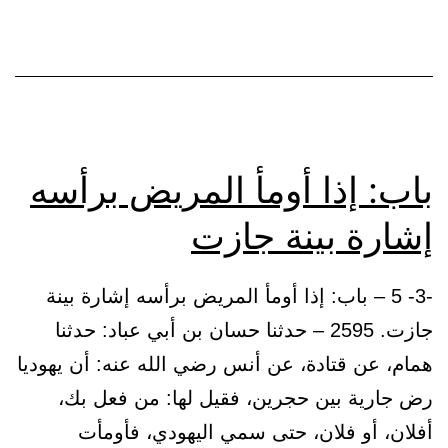
تعاهد
ولدي،
وما
يجوز
للوصي
باب: إذا أومأ المريض برأسه
من
إشارة بينة جازت
الدعوى
-3- 5 – باب: إذا أومأ المريض برأسه إشارة بينة
جازت. 2595 – حدثنا حسان بن أبي عباد: حدثنا
همام، عن قتادة، عن أنس رضي الله عنه: أن يهوديا
رض جارية بين حجرين، فقيل لها: من فعل بك،
أفلان، أو فلان، حتى سمي اليهودي، فأومأت