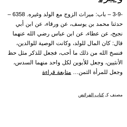
-3-9 – باب: ميراث الزوج مع الولد وغيره. 6358 –
حدثنا محمد بن يوسف، عن ورقاء، عن ابن أبي
نجيح، عن عطاء، عن ابن عباس رضي الله عنهما
قال: كان المال للولد، وكانت الوصية للوالدين،
فنسخ الله من ذلك ما أحب، فجعل للذكر مثل حظ
الأنثيين، وجعل للأبوين لكل واحد منهما السدس،
باب:
وجعل للمرأة الثمن…
متابعة قراءة
ميراث
الزوج
مصنف كـ
كتاب الفرائض
مع
الولد
وغيره