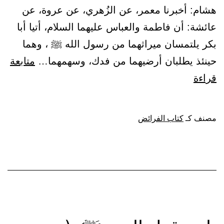
هشام: أخبرنا معمر، عن الزُهري، عن عروة، عن
عائشة: أن فاطمة والعباس عليهما السلام، أتيا أبا
بكر يلتمسان ميراثهما من رسول الله ﷺ ، وهما
حينئذ يطلبان أرضيهما من فدك، وسهمهما…
متابعة
باب:
قراءة
قول
النبي
مصنف كـ
كتاب الفرائض
ﷺ
:
(لا
نورث
ما
تركنا