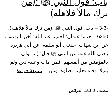
باب: قول النبي ﷺ :(من
صدقة)
ترك مالاً فلأهله)
-3-3 – باب: قول النبي ﷺ :(من ترك مالاً فلأهله).
6350 – حدثنا عبدان: أخبرنا عبد الله: أخبرنا يونس،
عن ابن شهاب: حدثني أبو سلمة، عن أبي هريرة
رضي الله عنه، عن النبي ﷺ قال: (أنا أولى
بالمؤمنين من أنفسهم، فمن مات وعليه دين ولم
باب:
يترك وفاء فعلينا قضاؤه، ومن…
متابعة قراءة
قول
النبي
مصنف كـ
كتاب الفرائض
ﷺ
: