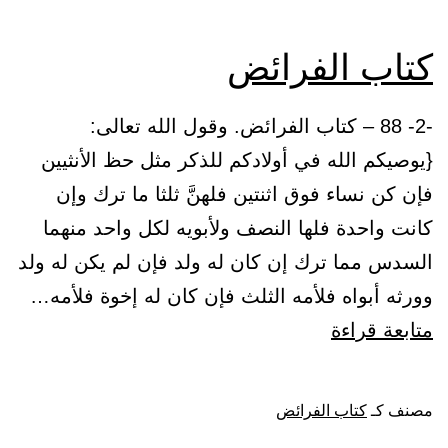
كتاب الفرائض
-2- 88 – كتاب الفرائض. وقول الله تعالى:
{يوصيكم الله في أولادكم للذكر مثل حظ الأنثيين
فإن كن نساء فوق اثنتين فلهنَّ ثلثا ما ترك وإن
كانت واحدة فلها النصف ولأبويه لكل واحد منهما
السدس مما ترك إن كان له ولد فإن لم يكن له ولد
وورثه أبواه فلأمه الثلث فإن كان له إخوة فلأمه…
كتاب
متابعة قراءة
الفرائض
مصنف كـ
كتاب الفرائض