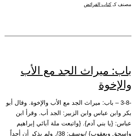
ابنة
مصنف كـ
كتاب الفرائض
ابن
مع
ابنة
باب: ميراث الجد مع الأب
والإخوة
-3-8 – باب: ميراث الجد مع الأب والإخوة. وقال أبو
بكر وابن عباس وابن الزبير: الجد أب. وقرأ ابن
عباس: {يا بني آدم}. {واتبعت ملة آبائي إبراهيم
وإسحق ويعقوب} /يوسف: 38/. ولم يذكر أن أحداً