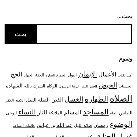
بحث…
وسوم
الإيمان
الحج
الأعمال
البول
الجنة
الجهاد
الجماع
أهل الكتاب
الجنازة
الحيض
الشهادة
الزكاه
الشرك بالله
الحسنات
الرسول
الخمر
الدين
الرؤيا
الصلاه
الطهارة
الغسل
الفتن
القبلة
القتل
الكعبة
الكفر
المساجد
النساء
المسلم
النار
اللباس
الملائكة
الوحي
الماء
الوضوء
رمضان
عبد الله بن عباس
صلاه الليل
علامات الساعه
غسل الجنابة