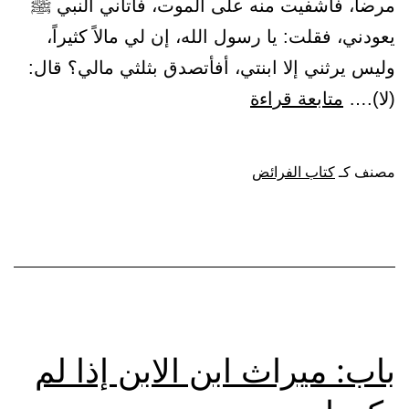
مرضاً، فأشفيت منه على الموت، فأتاني النبي ﷺ
يعودني، فقلت: يا رسول الله، إن لي مالاً كثيراً،
وليس يرثني إلا ابنتي، أفأتصدق بثلثي مالي؟ قال:
باب:
(لا).…
متابعة قراءة
ميراث
البنات
مصنف كـ
كتاب الفرائض
باب: ميراث ابن الابن إذا لم