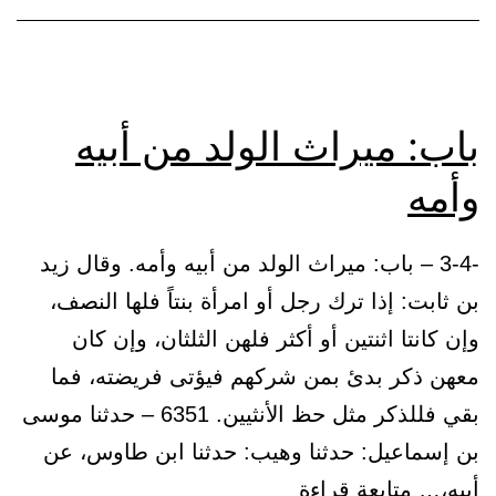
(من
ترك
مالاً
فلأهله)
باب: ميراث الولد من أبيه
وأمه
-3-4 – باب: ميراث الولد من أبيه وأمه. وقال زيد
بن ثابت: إذا ترك رجل أو امرأة بنتاً فلها النصف،
وإن كانتا اثنتين أو أكثر فلهن الثلثان، وإن كان
معهن ذكر بدئ بمن شركهم فيؤتى فريضته، فما
بقي فللذكر مثل حظ الأنثيين. 6351 – حدثنا موسى
بن إسماعيل: حدثنا وهيب: حدثنا ابن طاوس، عن
باب:
أبيه،…
متابعة قراءة