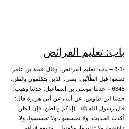
باب: تعليم الفرائض
-3-1 – باب: تعليم الفرائض. وقال عقبة بن عامر:
تعلموا قبل الظَّانِّين. يعني: الذين يتكلمون بالظن.
6345 – حدثنا موسى بن إسماعيل: حدثنا وهيب:
حدثنا ابن طاوس، عن أبيه، عن أبي هريرة قال:
قال رسول الله ﷺ : (إياكم والظن، فإن الظن
أكذب الحديث، ولا تحسسوا، ولا تجسسوا، ولا
باب:
تباغضوا، ولا تدابروا، وكونوا…
متابعة قراءة