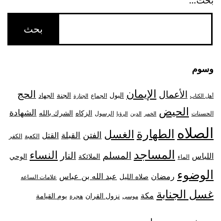
بحث…
وسوم
الإيمان
الحج
الأعمال
البول
الجنة
الجهاد
الجماع
أهل الكتاب
الجنازة
الحيض
الشهادة
الزكاه
الشرك بالله
الحسنات
الرسول
الخمر
الدين
الرؤيا
الصلاه
الطهارة
الغسل
الفتن
القبلة
القتل
الكعبة
الكفر
المساجد
النساء
المسلم
النار
اللباس
الملائكة
الوحي
الماء
الوضوء
رمضان
عبد الله بن عباس
صلاه الليل
علامات الساعه
غسل الجنابة
مكة
نزول القران
يوم القيامة
موسى
هجرة