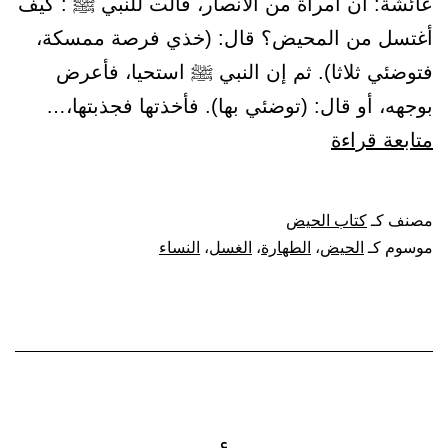
عائشة: أن امرأة من الأنصار، قالت للنبي ﷺ : كيف
أغتسل من المحيض؟ قال: (خذي فرصة ممسكة،
فتوضئي ثلاثا). ثم إن النبي ﷺ استحيا، فأعرض
بوجهه، أو قال: (توضئي بها). فأخذتها فجذبتها،…
باب:
متابعة قراءة
غسل
المحيض.
مصنف كـ
كتاب الحيض
موسوم كـ
الحيض
،
الطهارة
،
الغسل
،
النساء