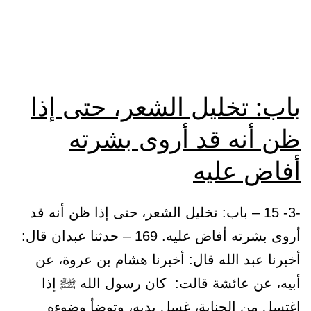
ينجس
باب: تخليل الشعر، حتى إذا
ظن أنه قد أروى بشرته
أفاض عليه
-3- 15 – باب: تخليل الشعر، حتى إذا ظن أنه قد
أروى بشرته أفاض عليه. 169 – حدثنا عبدان قال:
أخبرنا عبد الله قال: أخبرنا هشام بن عروة، عن
أبيه، عن عائشة قالت: كان رسول الله ﷺ إذا
اغتسل من الجنابة، غسل يديه، وتوضأ وضوءه