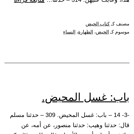
إقبال
المحي
مصنف كـ
كتاب الحيض
وإدبار
موسوم كـ
الحيض
،
الطهارة
،
النساء
باب: غسل المحيض.
-3- 14 – باب: غسل المحيض. 309 – حدثنا مسلم
قال: حدثنا وهيب: حدثنا منصور، عن أمه، عن