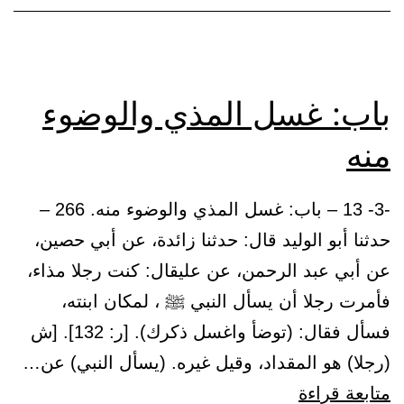
أثر
الطيب
باب: غسل المذي والوضوء
منه
-3- 13 – باب: غسل المذي والوضوء منه. 266 –
حدثنا أبو الوليد قال: حدثنا زائدة، عن أبي حصين،
عن أبي عبد الرحمن، عن عليقال: كنت رجلا مذاء،
فأمرت رجلا أن يسأل النبي ﷺ ، لمكان ابنته،
فسأل فقال: (توضأ واغسل ذكرك). [ر: 132]. [ش
(رجلا) هو المقداد، وقيل غيره. (يسأل النبي) عن…
باب:
متابعة قراءة