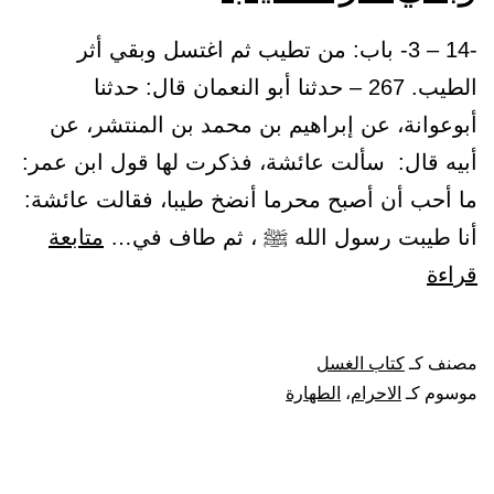
-14 – 3- باب: من تطيب ثم اغتسل وبقي أثر
الطيب. 267 – حدثنا أبو النعمان قال: حدثنا
أبوعوانة، عن إبراهيم بن محمد بن المنتشر، عن
أبيه قال: سألت عائشة، فذكرت لها قول ابن عمر:
ما أحب أن أصبح محرما أنضخ طيبا، فقالت عائشة:
أنا طيبت رسول الله ﷺ ، ثم طاف في…
متابعة
باب:
قراءة
من
تطيب
مصنف كـ
كتاب الغسل
ثم
موسوم كـ
الاحرام
،
الطهارة
اغتسل
وبقي