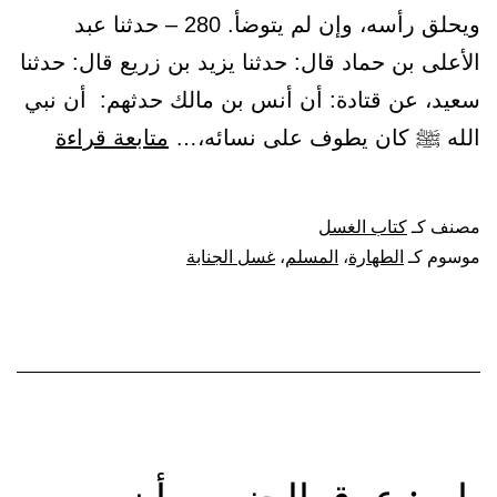
ويحلق رأسه، وإن لم يتوضأ. 280 – حدثنا عبد
الدم
الأعلى بن حماد قال: حدثنا يزيد بن زريع قال: حدثنا
سعيد، عن قتادة: أن أنس بن مالك حدثهم: أن نبي
باب:
الله ﷺ كان يطوف على نسائه،…
متابعة قراءة
الجنب
يخرج
مصنف كـ
كتاب الغسل
ويمشي
موسوم كـ
الطهارة
،
المسلم
،
غسل الجنابة
في
السوق
وغيره