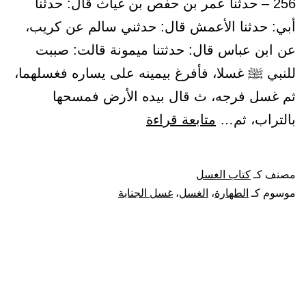
256 – حدثنا عمر بن حفص بن غياث قال: حدثنا
أبي: حدثنا الأعمش قال: حدثني سالم عن كريب،
عن ابن عباس قال: حدثتنا ميمونة قالت: صببت
للنبي ﷺ غسلا، فأفرغ بيمينه على يساره فغسلهما،
ثم غسل فرجه، ث قال بيده الأرض فمسحها
باب:
بالتراب، ثم…
متابعة قراءة
المضمضة
والاستنشاق
مصنف كـ
كتاب الغسل
في
موسوم كـ
الطهارة
،
الغسل
،
غسل الجنابة
الجنابة