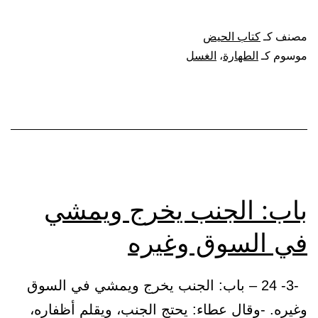
دلك
المرأة
مصنف كـ
كتاب الحيض
نفسها
موسوم كـ
الطهارة
،
الغسل
إذا
تطهرت
من
المحيض،
وكيف
تغتسل،
باب: الجنب يخرج ويمشي
وتأخذ
في السوق وغيره
فرصة
ممسكة،
-3- 24 – باب: الجنب يخرج ويمشي في السوق
فتتبع
وغيره. -وقال عطاء: يحتج الجنب، ويقلم أظفاره،
أثر