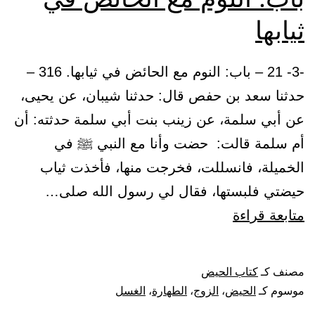
ثيابها
-3- 21 – باب: النوم مع الحائض في ثيابها. 316 –
حدثنا سعد بن حفص قال: حدثنا شيبان، عن يحيى،
عن أبي سلمة، عن زينب بنت أبي سلمة حدثته: أن
أم سلمة قالت: حضت وأنا مع النبي ﷺ في
الخميلة، فانسللت، فخرجت منها، فأخذت ثياب
حيضتي فلبستها، فقال لي رسول الله صلى…
باب:
متابعة قراءة
النوم
مع
مصنف كـ
كتاب الحيض
الحائض
موسوم كـ
الحيض
،
الزوج
،
الطهارة
،
الغسل
في