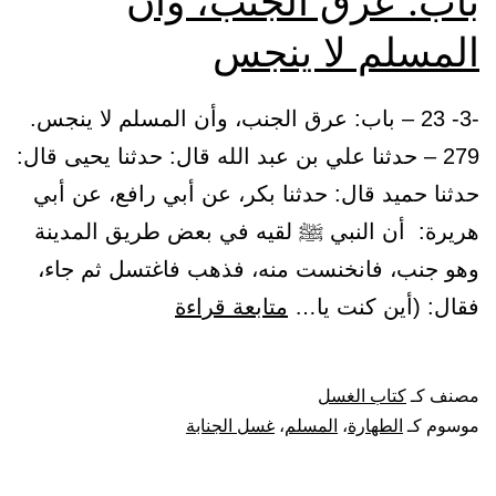
باب: عرق الجنب، وأن
المسلم لا ينجس
-3- 23 – باب: عرق الجنب، وأن المسلم لا ينجس.
279 – حدثنا علي بن عبد الله قال: حدثنا يحيى قال:
حدثنا حميد قال: حدثنا بكر، عن أبي رافع، عن أبي
هريرة: أن النبي ﷺ لقيه في بعض طريق المدينة
وهو جنب، فانخنست منه، فذهب فاغتسل ثم جاء،
باب:
فقال: (أين كنت يا…
متابعة قراءة
عرق
الجنب،
مصنف كـ
كتاب الغسل
وأن
موسوم كـ
الطهارة
،
المسلم
،
غسل الجنابة
المسلم
لا