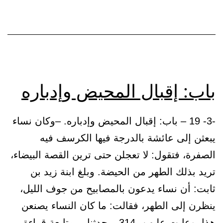
ثيابها
باب: إقبال المحيض وإدباره
-3- 19 – باب: إقبال المحيض وإدباره. –وكان نساء
يبعثن إلى عائشة بالدرجة فيها الكرسف فيه
الصفرة، فتقول: لا تعجلن حتى ترين القصة البيضاء،
تريد بذلك الطهر من الحيضة. وبلغ ابنة زيد بن
ثابت: أن نساء يدعون بالمصابيح من جوف الليل،
ينظرن إلى الطهر، فقالت: ما كان النساء يصنعن
باب:
هذا، وعابت عليهن. 314 – حدثنا…
متابعة قراءة