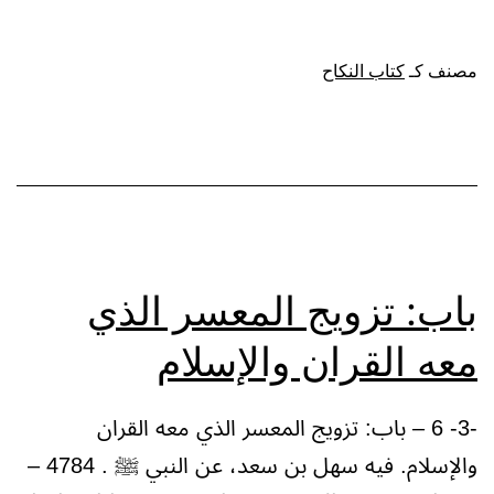
من
هاجر
مصنف كـ
كتاب النكاح
أوعمل
خيرا
لتزويج
امرأة
فله
ما
باب: تزويج المعسر الذي
نوى
معه القران والإسلام
-3- 6 – باب: تزويج المعسر الذي معه القران
والإسلام. فيه سهل بن سعد، عن النبي ﷺ . 4784 –