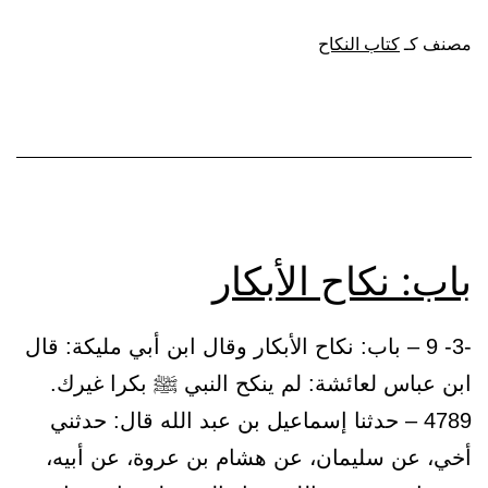
يكره
مصنف كـ
كتاب النكاح
من
التبتل
والخصاء
باب: نكاح الأبكار
-3- 9 – باب: نكاح الأبكار وقال ابن أبي مليكة: قال
ابن عباس لعائشة: لم ينكح النبي ﷺ بكرا غيرك.
4789 – حدثنا إسماعيل بن عبد الله قال: حدثني
أخي، عن سليمان، عن هشام بن عروة، عن أبيه،