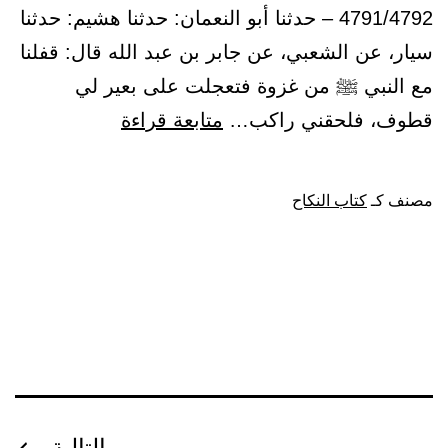
4791/4792 – حدثنا أبو النعمان: حدثنا هشيم: حدثنا
سيار، عن الشعبي، عن جابر بن عبد الله قال: قفلنا
مع النبي ﷺ من غزوة فتعجلت على بعير لي
باب:
قطوف، فلحقني راكب…
متابعة قراءة
تزويج
الثيبات
مصنف كـ
كتاب النكاح
التالية