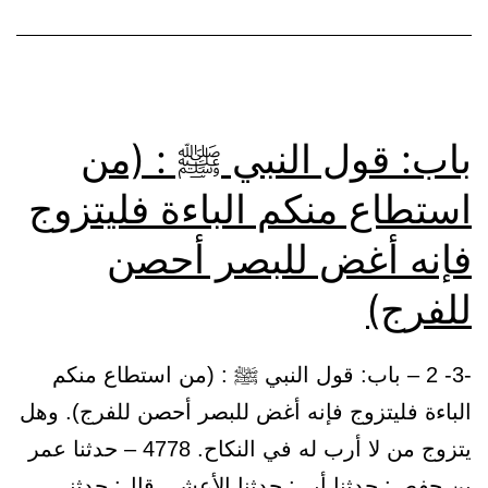
باب: قول النبي ﷺ : (من
استطاع منكم الباءة فليتزوج
فإنه أغض للبصر أحصن
للفرج)
-3- 2 – باب: قول النبي ﷺ : (من استطاع منكم
الباءة فليتزوج فإنه أغض للبصر أحصن للفرج). وهل
يتزوج من لا أرب له في النكاح. 4778 – حدثنا عمر
بن حفص: حدثنا أبي: حدثنا الأعشى قال: حدثني