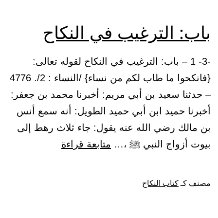
باب: الترغيب في النكاح
-3- 1 – باب: الترغيب في النكاح لقوله تعالى:
{فانكحوا ما طاب لكم من نساء} /النساء : 2/. 4776
– حدثنا سعيد بن أبي مريم: أخبرنا محمد بن جعفر:
أخبرنا حميد ابن أبي حميد الطويل: أنه سمع أنس
بن مالك رضي الله عنه يقول: جاء ثلاث رهط إلى
باب:
بيوت أزواج النبي ﷺ ،…
متابعة قراءة
الترغيب
في
مصنف كـ
كتاب النكاح
النكاح