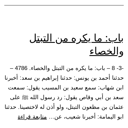
أي
زو
شئ
حت
باب: ما يكره من التبتل
أن
والخصاء
لك
عنه
-3- 8 – باب: ما يكره من التبتل والخصاء. 4786 –
حدثنا أحمد بن يونس: حدثنا إبراهيم بن سعد: أخبرنا
ابن شهاب: سمع سعيد بن المسيب يقول: سمعت
سعد بن أبي وقاص يقول: رد رسول الله ﷺ على
عثمان بن مظعون التبتل، ولو أذن له لاختصينا. حدثنا
باب:
ابو اليمامة: أخبرنا شعيب، عن…
متابعة قراءة
ما