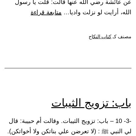
عن عائشة رضي الله عنها قالت: قلت يا رسول
باب:
الله، أرايت لو نزلت واديا…
متابعة قراءة
نكاح
الأبكار
مصنف كـ
كتاب النكاح
باب: تزويج الثيبات
-3- 10 – باب: تزويج الثيبات. وقالت أم حبيبة: قال
لي النبي ﷺ : (لا تعرضن علي بناتكن ولا أخواتكن).