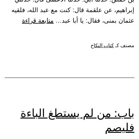
إبراهيم، عن علقمة قال: كنت مع عبد الله، فلقيه
باب:
عثمان بمنى، فقال: يا أبا عبد…
متابعة قراءة
قول
النبي
مصنف كـ
كتاب النكاح
ﷺ
:
(من
استطاع
منكم
الباءة
باب: من لم يستطغ الباءة
فليتزوج
فليصم
فإنه
أغض