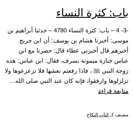
باب: كثرة النساء
-3- 4 – باب: كثرة النساء 4780 – حدثنا أبراهيم بن
موسى: أخبرنا هشام بن يوسف: أن ابن جريج
أخبرهم قال أخبرني عطاء قال: حضرنا مع ابن
عباس جنازة ميمونة بسرف، فقال: ابن عباس: هذه
زوجة النبي ﷺ ، فاذا رفعتم نعشها فلا تزعزعوها ولا
تزلزلوها وارفقوا، فإنه كان عند النبي صلى الله…
باب:
متابعة قراءة
كثرة
النساء
مصنف كـ
كتاب النكاح