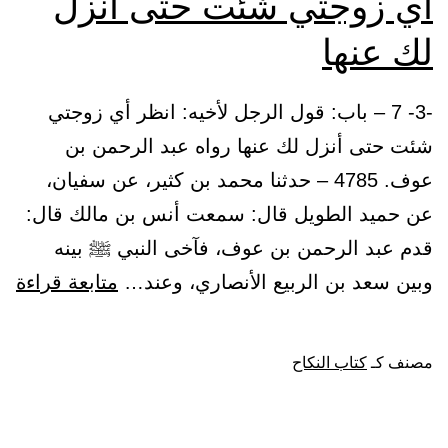
أي زوجتي شئت حتى أنزل
لك عنها
-3- 7 – باب: قول الرجل لأخيه: انظر أي زوجتي
شئت حتى أنزل لك عنها رواه عبد الرحمن بن
عوف. 4785 – حدثنا محمد بن كثير، عن سفيان،
عن حميد الطويل قال: سمعت أنس بن مالك قال:
قدم عبد الرحمن بن عوف، فآخى النبي ﷺ بينه
با
وبين سعد بن الربيع الأنصاري، وعند…
متابعة قراءة
قو
ال
مصنف كـ
كتاب النكاح
لأخ
ان