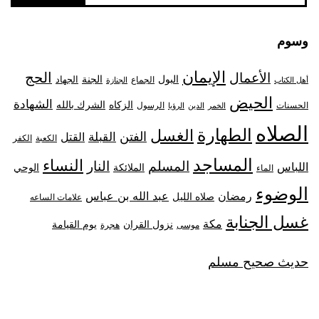
وسوم
الإيمان
الحج
الأعمال
البول
الجنة
الجهاد
الجماع
أهل الكتاب
الجنازة
الحيض
الشهادة
الزكاه
الشرك بالله
الحسنات
الرسول
الخمر
الدين
الرؤيا
الصلاه
الطهارة
الغسل
الفتن
القبلة
القتل
الكعبة
الكفر
المساجد
النساء
المسلم
النار
اللباس
الملائكة
الوحي
الماء
الوضوء
رمضان
عبد الله بن عباس
صلاه الليل
علامات الساعه
غسل الجنابة
مكة
نزول القران
يوم القيامة
موسى
هجرة
حديث صحيح مسلم