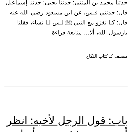
حدثنا محمد بن المثنى: حدثنا يحيى: حدثنا إسماعيل
قال: حدثني قيس، عن ابن مسعود رضي الله عنه
قال: كنا نغزو مع النبي ﷺ ليس لنا نساء، فقلنا
باب:
يارسول الله، ألا…
متابعة قراءة
تزويج
المعسر
مصنف كـ
كتاب النكاح
الذي
معه
القران
والإسلام
باب: قول الرجل لأخيه: انظر