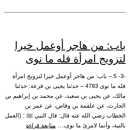
باب: من هاجر أوعمل خيرا
لتزويج امرأة فله ما نوى
-3- 5 – باب: من هاجر أوعمل خيرا لتزويج امرأة
فله ما نوى 4783 – حدثنا يحيى بن قزعة: حدثنا
مالك، عن يحيى بن سعيد، عن محمد بن إبراهيم بن
الحارث، عن علقمة بن وقاص، عن عمر بن
الخطاب رضي الله عنه قال: قال النبي ﷺ : (العمل
باب:
بالنية، وأنما لامرئ ما نوى،…
متابعة قراءة