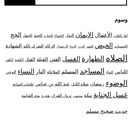
وسوم
الإيمان
الحج
الأعمال
البول
الجنة
الجهاد
الجماع
أهل الكتاب
الجنازة
الحيض
الشهادة
الزكاه
الشرك بالله
الحسنات
الرسول
الخمر
الدين
الرؤيا
الصلاه
الطهارة
الغسل
الفتن
القبلة
القتل
الكعبة
الكفر
المساجد
النساء
المسلم
النار
اللباس
الملائكة
الوحي
الماء
الوضوء
رمضان
عبد الله بن عباس
صلاه الليل
علامات الساعه
غسل الجنابة
مكة
نزول القران
يوم القيامة
موسى
هجرة
حديث صحيح مسلم