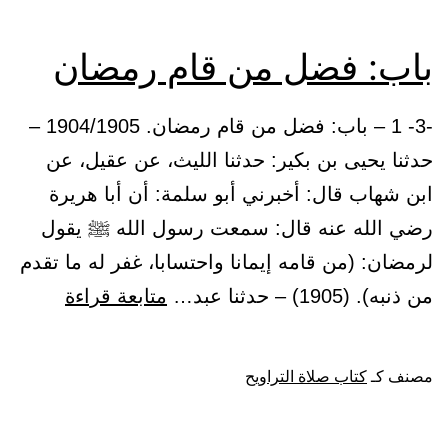
باب: فضل من قام رمضان
-3- 1 – باب: فضل من قام رمضان. 1904/1905 –
حدثنا يحيى بن بكير: حدثنا الليث، عن عقيل، عن
ابن شهاب قال: أخبرني أبو سلمة: أن أبا هريرة
رضي الله عنه قال: سمعت رسول الله ﷺ يقول
لرمضان: (من قامه إيمانا واحتسابا، غفر له ما تقدم
باب:
من ذنبه). (1905) – حدثنا عبد…
متابعة قراءة
فضل
من
مصنف كـ
كتاب صلاة التراويح
قام
رمضان