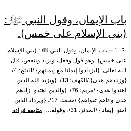
باب الإيمان، وقول النبي ﷺ :
(بني الإسلام على خمس).
-3- 1 – باب الإيمان، وقول النبي ﷺ : (بني الإسلام
على خمس). وهو قول وفعل، ويزيد وينقص، قال
الله تعالى: {ليزدادوا إيمانا مع إيمانهم} /الفتح: 4/.
{وزنادهم هدى} /الكهف: 13/. {ويزيد الله الذين
اهتدوا هدى} /مريم: 76/. {والذين اهتدوا زادهم
هدى وآتاهم تقواهم} /محمد: 17/. {ويزداد الذين
باب
آمنوا إيمانا} /المدثر: 31/. وقوله:…
متابعة قراءة
الإيما
وقول