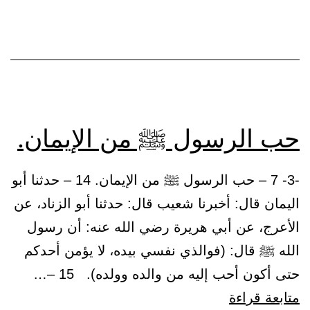
يحب
لأخيه
ما
يحب
لنفسه.
حب الرسول ﷺ من الإيمان.
-3- 7 – حب الرسول ﷺ من الإيمان. 14 – حدثنا أبو
اليمان قال: أخبرنا شعيب قال: حدثنا أبو الزناد، عن
الأعرج، عن أبي هريرة رضي الله عنه: أن رسول
الله ﷺ قال: (فوالذي نفسي بيده، لا يؤمن أحدكم
حتى أكون أحب إليه من والده وولده). 15 –…
حب
متابعة قراءة