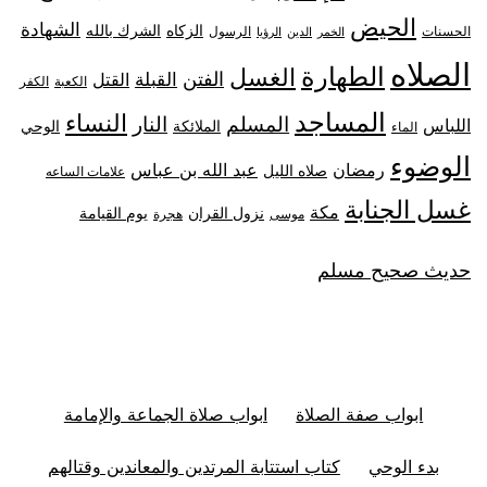
الحيض
الشهادة
الزكاه
الشرك بالله
الحسنات
الرسول
الخمر
الدين
الرؤيا
الصلاه
الطهارة
الغسل
الفتن
القبلة
القتل
الكعبة
الكفر
المساجد
النساء
المسلم
النار
اللباس
الملائكة
الوحي
الماء
الوضوء
رمضان
عبد الله بن عباس
صلاه الليل
علامات الساعه
غسل الجنابة
مكة
نزول القران
يوم القيامة
موسى
هجرة
حديث صحيح مسلم
ابواب صفة الصلاة
ابواب صلاة الجماعة والإمامة
بدء الوحي
كتاب استتابة المرتدين والمعاندين وقتالهم