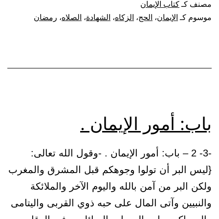
مصنف كـ
كتاب الإيمان
النبي
موسوم كـ
الإيمان
،
الحج
،
الزكاه
،
الشهادة
،
الصلاه
،
رمضان
ﷺ
:
(بني
الإسلا
على
خمس)
باب: أمور الإيمان .
-3- 2 – باب: أمور الإيمان . -وقول الله تعالى:
{ليس البر أن تولوا وجوهكم قبل المشرق والمغرب
ولكن البر من آمن بالله واليوم الآخر والملائكة
والنبيين وآتى المال على حبه ذوي القربى واليتامى