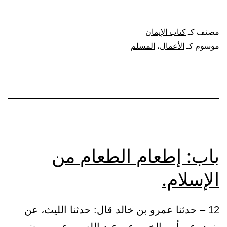
أي
الإسلام
مصنف كـ
كتاب الإيمان
أفضل.
موسوم كـ
الأعمال
،
المسلم
باب: إطعام الطعام من
الإسلام.
12 – حدثنا عمرو بن خالد قال: حدثنا الليث، عن