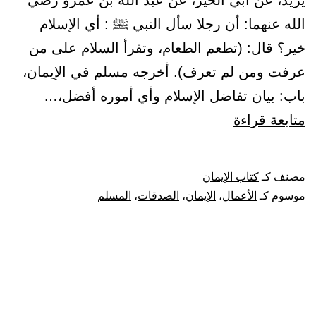
يزيد، عن أبي الخير، عن عبد الله بن عمرو رضي
الله عنهما: أن رجلا سأل النبي ﷺ : أي الإسلام
خير؟ قال: (تطعم الطعام، وتقرأ السلام على من
عرفت ومن لم تعرف). أخرجه مسلم في الإيمان،
باب: بيان تفاضل الإسلام وأي أموره أفضل،…
باب:
متابعة قراءة
إطعام
الطعام
مصنف كـ
كتاب الإيمان
من
موسوم كـ
الأعمال
،
الإيمان
،
الصدقات
،
المسلم
الإسلام.