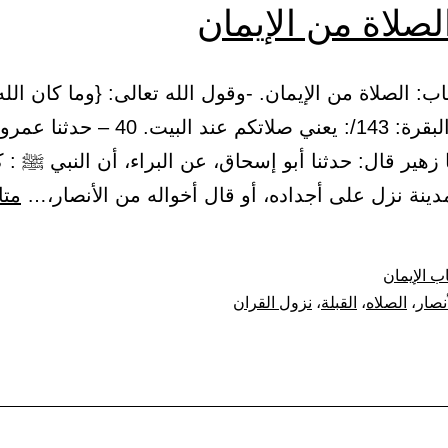
لصلاة من الإيمان
29 – باب: الصلاة من الإيمان. -وقول الله تعالى: {وما كان الل
إيمانكم} /البقرة: 143/: يعني صلاتكم عند البي
 زهير قال: حدثنا أبو إسحاق، عن البراء، أن النبي ﷺ : 
دينة نزل على أجداده، أو قال أخواله من الأنصار،…
متا
ب الإيمان
أنصار
،
الصلاه
،
القبلة
،
نزول القران