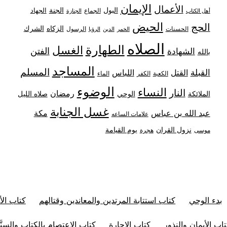
الإيمان
الأعمال
البول
الجنة
الجهاد
الجماع
أهل الكتاب
الجنازة
الحيض
الحج
الزكاه
الشرك
الحسنات
الرسول
الخمر
الدين
الرؤيا
الصلاه
الطهارة
الغسل
الفتن
الشهادة
بالله
المساجد
المسلم
القبلة
القتل
اللباس
الكعبة
الكفر
الماء
الوضوء
النساء
النار
رمضان
الملائكة
صلاه الليل
الوحي
غسل الجنابة
عبد الله بن عباس
مكة
علامات الساعه
نزول القران
يوم القيامة
موسى
هجرة
بدء الوحي
كتاب استتابة المرتدين والمعاندين وقتالهم
كتاب الأ
اب الأيمان والنذور
كتاب الإجارة
كتاب الإعتصام بالكتاب والسنَّ