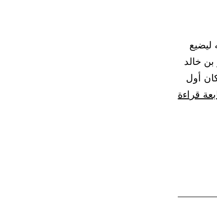
ه ليضيع
ت. 40 – حدثنا عمرو بن خالد
كان أول
باب:
بعة قراءة
الصلاة
من
الإيمان