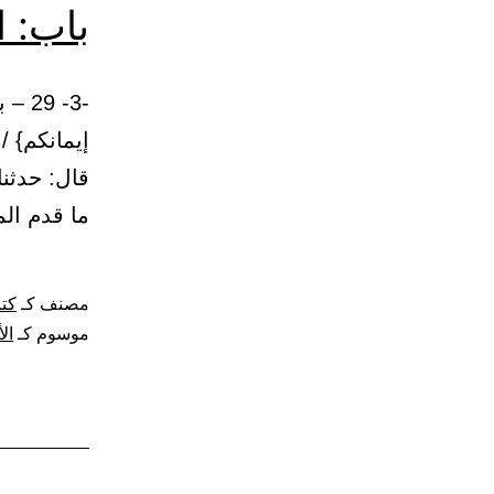
باب: ا
-3- 
قال: حدثنا
ما قدم الم
مصنف كـ
كتا
موسوم كـ
ال