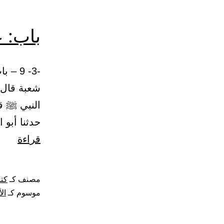
باب: ع
شعبة قال:
حدثنا أبو
باب:
قراءة
علام
الإيم
مصنف كـ
كتا
حب
موسوم كـ
ال
الأنص