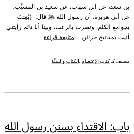
بن سعد، عن ابن شهاب، عن سعيد بن المسيَّب،
عن أبي هريرة، أن رسول الله ﷺ قال: (بُعِثتُ
بجوامع الكلم، ونصرت بالرعب، وبينا أنا نائم رأيتني
باب:
أتيت بمفاتيح خزائن…
متابعة قراءة
قول
النبي
مصنف كـ
كتاب الإعتصام بالكتاب والسنَّة
ﷺ
:
(بُعِثتُ
بجوامع
الكلم)
باب: الاقتداء بسنن رسول الله