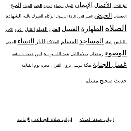
الإيمان
الحج
الأعمال
البول
الجنة
الجهاد
الجماع
أهل الكتاب
الجنازة
الحيض
الشهادة
الزكاه
الشرك بالله
الحسنات
الرسول
الخمر
الدين
الرؤيا
الصلاه
الطهارة
الغسل
الفتن
القبلة
القتل
الكعبة
الكفر
المساجد
النساء
المسلم
النار
اللباس
الملائكة
الوحي
الماء
الوضوء
رمضان
عبد الله بن عباس
صلاه الليل
علامات الساعه
غسل الجنابة
مكة
نزول القران
يوم القيامة
موسى
هجرة
حديث صحيح مسلم
ابواب صفة الصلاة
ابواب صلاة الجماعة والإمامة