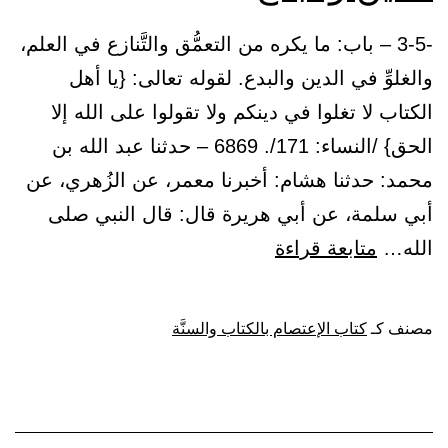
-3-5 – باب: ما يكره من التعمُّق والتَّنازع في العلم،
والغلوِّ في الدين والبدع. لقوله تعالى: {يا أهل
الكتاب لا تغلوا في دينكم ولا تقولوا على الله إلا
الحق} /النساء: 171/. 6869 – حدثنا عبد الله بن
محمد: حدثنا هشام: أخبرنا معمر، عن الزُهري، عن
أبي سلمة، عن أبي هريرة قال: قال النبي صلى
باب:
الله…
متابعة قراءة
ما
يكره
مصنف كـ
كتاب الإعتصام بالكتاب والسنَّة
من
التعمُّق
والتَّنازع