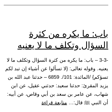
ﷺ
باب: ما يكره من كثرة
السؤال وتكلف ما لا يعنيه
-3-3 – باب: ما يكره من كثرة السؤال وتكلف ما لا
يعنيه. وقوله تعالى: {لا تسألوا عن أشياء إن تبد لكم
تسؤكم} /المائدة: 101/. 6859 – حدثنا عبد الله بن
يزيد المقرئ: حدثنا سعيد: حدثني عقيل، عن ابن
شهاب، عن عامر بن سعد بن أبي وقاص، عن أبيه:
باب:
أن النبي ﷺ قال:…
متابعة قراءة
ما