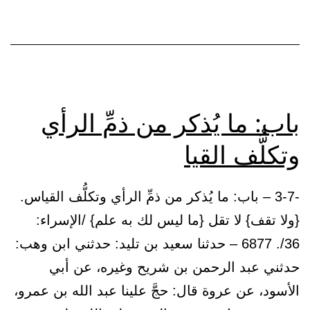
محدِثاً
باب: ما يُذكر من ذمِّ الرأي
وتكلُّف القيا
-3-7 – باب: ما يُذكر من ذمِّ الرأي وتكلُّف القياس.
{ولا تقف} لا تقل {ما ليس لك به علم} /الإسراء:
36/. 6877 – حدثنا سعيد بن تليد: حدثني ابن وهب:
حدثني عبد الرحمن بن شريح وغيره، عن أبي
الأسود، عن عروة قال: حجَّ علينا عبد الله بن عمرو،