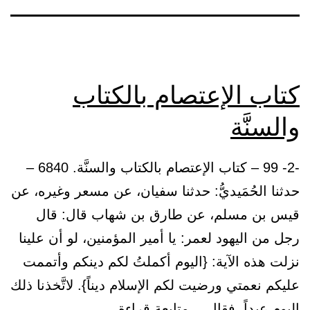
كتاب الإعتصام بالكتاب
والسنَّة
-2- 99 – كتاب الإعتصام بالكتاب والسنَّة. 6840 –
حدثنا الحُمَيديُّ: حدثنا سفيان، عن مسعر وغيره، عن
قيس بن مسلم، عن طارق بن شهاب قال: قال
رجل من اليهود لعمر: يا أمير المؤمنين، لو أن علينا
نزلت هذه الآية: {اليوم أكملتُ لكم دينكم وأتممت
عليكم نعمتي ورضيت لكم الإسلام ديناً}. لاتَّخذنا ذلك
كتاب
اليوم عيداً، فقال…
متابعة قراءة