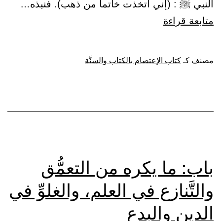
النبي ﷺ : (إني اتخذت خاتماً من ذهب). فنبذه…
باب:
متابعة قراءة
الاقتداء
بأفعال
مصنف كـ
كتاب الإعتصام بالكتاب والسنَّة
النبي
ﷺ
باب: ما يكره من التعمُّق
والتَّنازع في العلم، والغلوِّ في
الدين والبدع