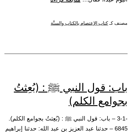
الإعتصام
بالكتاب
مصنف كـ
كتاب الإعتصام بالكتاب والسنَّة
والسنَّة
باب: قول النبي ﷺ : (بُعِثتُ
بجوامع الكلم)
-3-1 – باب: قول النبي ﷺ : (بُعِثتُ بجوامع الكلم).
6845 – حدثنا عبد العزيز بن عبد الله: حدثنا إبراهيم