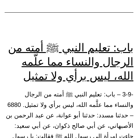
يُسأل
مما
لم
يُنزل
باب: تعليم النبي ﷺ أمته من
عليه
الرجال والنساء مما علَّمه
الوحي،
فيقول:
الله، ليس برأي ولا تمثيل
(لا
أدري).
-3-9 – باب: تعليم النبي ﷺ أمته من الرجال
أو
والنساء مما علَّمه الله، ليس برأي ولا تمثيل. 6880
لم
– حدثنا مسدد: حدثنا أبو عوانة، عن عبد الرحمن بن
يجب
الأصبهاني، عن أبي صالح ذكوان، عن أبي سعيد:
حتى
جاءت امرأة إلى رسول الله ﷺ فقالت: يا رسول