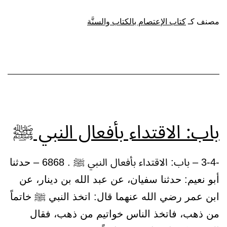
يكره
مصنف كـ
كتاب الإعتصام بالكتاب والسنَّة
من
كثرة
السؤال
وتكلف
ما
لا
باب: الاقتداء بأفعال النبي ﷺ
يعنيه
-3-4 – باب: الاقتداء بأفعال النبي ﷺ . 6868 – حدثنا
أبو نعيم: حدثنا سفيان، عن عبد الله بن دينار، عن
ابن عمر رضي الله عنهما قال: اتخذ النبي ﷺ خاتماً
من ذهب، فاتخذ الناس خواتيم من ذهب، فقال