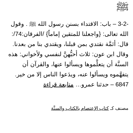
ﷺ
-3-2 – باب: الاقتداء بسنن رسول الله ﷺ . وقول
الله تعالى: {واجعلنا للمتقين إماماً} /الفرقان:74/:
قال: أئمَّة نقتدي بمن قبلنا، ويقتدي بنا من بعدنا.
وقال ابن عون: ثلاث أحبُّهنَّ لنفسي ولأخواني: هذه
السنَّة أن يتعلَّموها ويسألوا عنها، والقرآن أن
يتفهَّموه ويسألوا عنه، ويدَعوا الناس إلا من خير.
باب:
6847 – حدثنا عمرو…
متابعة قراءة
الاقتداء
بسنن
مصنف كـ
كتاب الإعتصام بالكتاب والسنَّة
رسول
الله