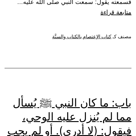
فسمعته يقول: سمعت النبي صلى الله عليه…
باب:
متابعة قراءة
ما
يُذكر
مصنف كـ
كتاب الإعتصام بالكتاب والسنَّة
من
ذمِّ
الرأي
وتكلُّف
القيا
باب: ما كان النبي ﷺ يُسأل
مما لم يُنزل عليه الوحي،
فيقول: (لا أدري). أو لم يجب