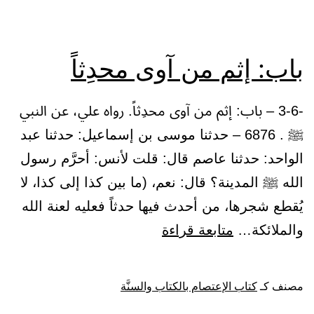
في
العلم،
والغلوِّ
باب: إثم من آوى محدِثاً
في
الدين
-3-6 – باب: إثم من آوى محدِثاً. رواه علي، عن النبي
والبدع
ﷺ . 6876 – حدثنا موسى بن إسماعيل: حدثنا عبد
الواحد: حدثنا عاصم قال: قلت لأنس: أحرَّم رسول
الله ﷺ المدينة؟ قال: نعم، (ما بين كذا إلى كذا، لا
يُقطع شجرها، من أحدث فيها حدثاً فعليه لعنة الله
باب:
والملائكة…
متابعة قراءة
إثم
من
مصنف كـ
كتاب الإعتصام بالكتاب والسنَّة
آوى