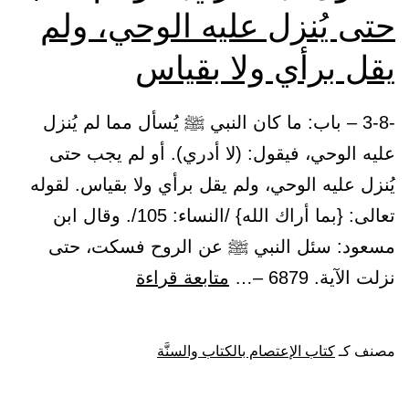
حتى يُنزل عليه الوحي، ولم
يقل برأي ولا بقياس
-3-8 – باب: ما كان النبي ﷺ يُسأل مما لم يُنزل
عليه الوحي، فيقول: (لا أدري). أو لم يجب حتى
يُنزل عليه الوحي، ولم يقل برأي ولا بقياس. لقوله
تعالى: {بما أراك الله} /النساء: 105/. وقال ابن
مسعود: سئل النبي ﷺ عن الروح فسكت، حتى
باب:
نزلت الآية. 6879 –…
متابعة قراءة
ما
كان
مصنف كـ
كتاب الإعتصام بالكتاب والسنَّة
النبي
ﷺ