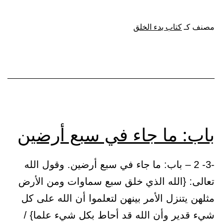
ما
جاء
مصنف كـ
كتاب بدء الخلق
في
قول
الله
تعالى:
{وهو
الذي
باب: ما جاء في سبع أرضين
يبدأ
الخلق
-3- 2 – باب: ما جاء في سبع أرضين. وقول الله
ثم
تعالى: {الله الذي خلق سبع سماوات ومن الأرض
يعيده
مثلهن يتنزل الأمر بينهن لتعلموا أن الله على كل
وهو
شيء قدير وأن الله قد أحاط بكل شيء علما} /