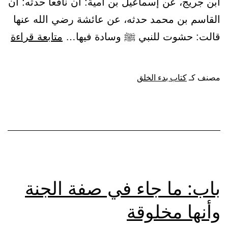
ابن جريج، عن إسماعيل بن أمية: أن نافعا حدثه: أن
القاسم بن محمد حدثه، عن عائشة رضي الله عنها
باب
قالت: حشوت للنبي ﷺ وسادة فيها…
متابعة قراءة
إذا
قال
مصنف كـ
كتاب بدء الخلق
أحد
آمي
وال
في
الس
فو
باب: ما جاء في صفة الجنة
إحد
وأنها مخلوقة
الأ
غفر