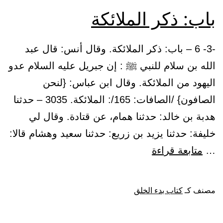
الرياح
باب: ذكر الملائكة
نشرا
بين
-3- 6 – باب: ذكر الملائكة. وقال أنس: قال عبد
يدي
الله بن سلام للنبي ﷺ : إن جبريل عليه السلام عدو
رحمته}
اليهود من الملائكة. وقال ابن عباس: {لنحن
الصافون} /الصافات: 165/: الملائكة. 3035 – حدثنا
هدبة بن خالد: حدثنا همام، عن قتادة. وقال لي
خليفة: حدثنا يزيد بن زريع: حدثنا سعيد وهشام قالا:
باب:
…
متابعة قراءة
ذكر
الملائكة
مصنف كـ
كتاب بدء الخلق