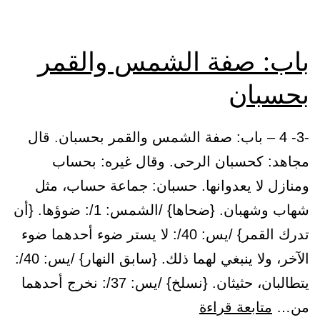
باب: صفة الشمس والقمر
بحسبان
-3- 4 – باب: صفة الشمس والقمر بحسبان. قال
مجاهد: كحسبان الرحى. وقال غيره: بحساب
ومنازل لا يعدوانها. حسبان: جماعة حساب، مثل
شهاب وشهبان. {ضحاها} /الشمس: 1/: ضوؤها. {أن
تدرك القمر} /يس: 40/: لا يستر ضوء أحدهما ضوء
الآخر، ولا ينبغي لهما ذلك. {سابق النهار} /يس: 40/:
يتطالبان، حثيثان. {نسلخ} /يس: 37/: نخرج أحدهما
باب:
من…
متابعة قراءة