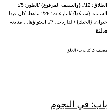
أهون
الطلاق: 12/. {والسقف المرفوع} /الطور: 5/:
عليه}
السماء. {سمكها} /النازعات: 28/: بناءها، كان فيها
حيوان. {الحبك} /الذاريات: 7/: استواؤها…
متابعة
باب:
قراءة
ما
جاء
مصنف كـ
كتاب بدء الخلق
في
سبع
أرضين
باب: في النجوم