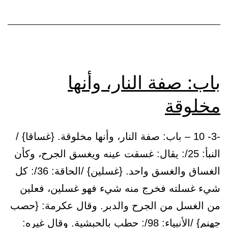
باب: صفة النار، وأنها
مخلوقة
-3- 10 – باب: صفة النار، وأنها مخلوقة. {غساقا} /
النبأ: 25/: يقال: غسقت عينه ويغسق الجرح، وكأن
الغساق والغسق واحد. {غسلين} /الحاقة: 36/: كل
شيء غسلته فخرج منه شيء فهو غسلين، فعلين
من الغسل من الجرح والدبر. وقال عكرمة: {حصب
جهنم} /الأنبياء: 98/: حطب بالحبشية. وقال غيره: