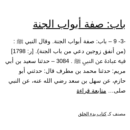
مخلوقة
باب: صفة أبواب الجنة
-3- 9 – باب: صفة أبواب الجنة. وقال النبي ﷺ :
(من أنفق زوجين دعي من باب الجنة). [ر: 1798]
فيه عبادة عن النبي ﷺ . 3084 – حدثنا سعيد بن أبي
مريم: حدثنا محمد بن مطرف قال: حدثني أبو
حازم، عن سهل بن سعد رضي الله عنه، عن النبي
باب:
صلى…
متابعة قراءة
صفة
أبواب
مصنف كـ
كتاب بدء الخلق
الجنة