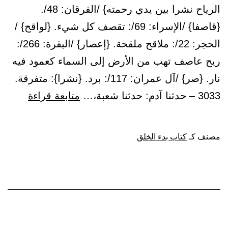
الرياح نشرا بين يدي رحمته} /الفرقان: 48/.
{قاصفا} /الإسراء: 69/: تقصف كل شيء. {لواقح} /
الحجر: 22/: ملاقح ملقحة. {إعصار} /البقرة: 266/:
ريح عاصف تهب من الأرض إلى السماء كعمود فيه
نار. {صر} /آل عمران: 117/: برد. {نشرا}: متفرقة.
باب:
3033 – حدثنا آدم: حدثنا شعبة،…
متابعة قراءة
ما
جاء
مصنف كـ
كتاب بدء الخلق
في
قوله:
{وهو
الذي
أرسل