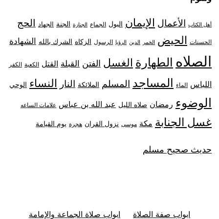
الإيمان
الحج
الأعمال
البول
الجنة
الجهاد
الجماع
أهل الكتاب
الجنازة
الحيض
الشهادة
الزكاه
الشرك بالله
الحسنات
الرسول
الخمر
الدين
الرؤيا
الصلاه
الطهارة
الغسل
الفتن
القبلة
القتل
الكعبة
الكفر
المساجد
النساء
المسلم
النار
اللباس
الملائكة
الوحي
الماء
الوضوء
رمضان
عبد الله بن عباس
صلاه الليل
علامات الساعه
غسل الجنابة
مكة
نزول القران
يوم القيامة
موسى
هجرة
حديث صحيح مسلم
ابواب صفة الصلاة
ابواب صلاة الجماعة والإمامة