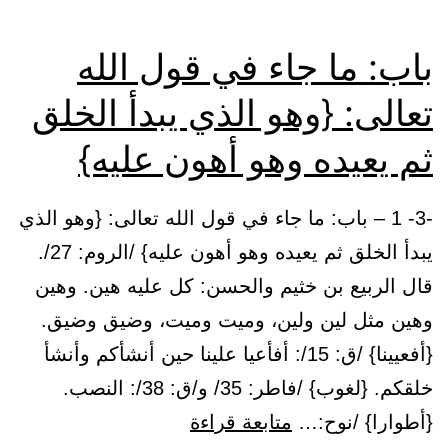
باب: ما جاء في قول الله
تعالى: {وهو الذي يبدأ الخلق
ثم يعيده وهو أهون عليه}
-3- 1 – باب: ما جاء في قول الله تعالى: {وهو الذي
يبدأ الخلق ثم يعيده وهو أهون عليه} /الروم: 27/.
قال الربيع بن خثيم والحسن: كل عليه هين. وهين
وهين مثل لين ولين، وميت وميت، وضيق وضيق.
{أفعيينا} /ق: 15/: أفأعيا علينا حين أنشأكم وأنشأ
خلقكم. {لغوب} /فاطر: 35/ و/ق: 38/: النصب.
باب:
{أطوارا} /نوح:…
متابعة قراءة