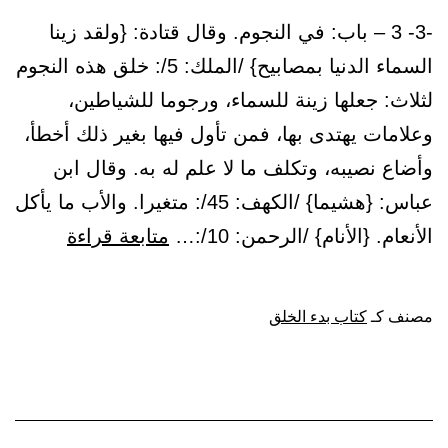
-3- 3 – باب: في النجوم. وقال قتادة: {ولقد زينا
السماء الدنيا بمصابيح} /الملك: 5/: خلق هذه النجوم
لثلاث: جعلها زينة للسماء، ورجوما للشياطين،
وعلامات يهتدى بها، فمن تأول فيها بغير ذلك أخطأ،
وأضاع نصيبه، وتكلف ما لا علم له به. وقال ابن
عباس: {هشيما} /الكهف: 45/: متغيرا. والأب ما يأكل
باب:
الأنعام. {الأنام} /الرحمن: 10/:…
متابعة قراءة
في
النجوم
مصنف كـ
كتاب بدء الخلق