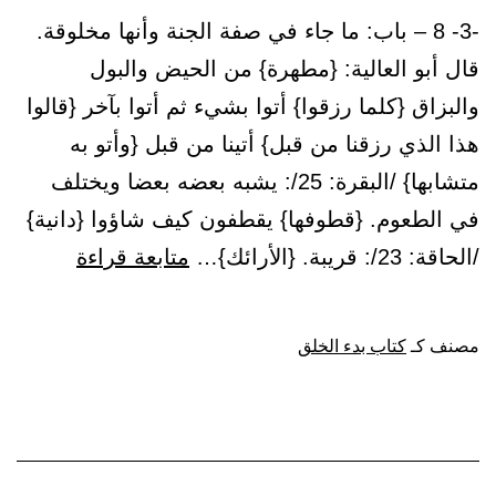
-3- 8 – باب: ما جاء في صفة الجنة وأنها مخلوقة.
له
قال أبو العالية: {مطهرة} من الحيض والبول
ما
والبزاق {كلما رزقوا} أتوا بشيء ثم أتوا بآخر {قالوا
تقد
هذا الذي رزقنا من قبل} أتينا من قبل {وأتو به
من
متشابها} /البقرة: 25/: يشبه بعضه بعضا ويختلف
ذنب
في الطعوم. {قطوفها} يقطفون كيف شاؤوا {دانية}
باب:
/الحاقة: 23/: قريبة. {الأرائك}…
متابعة قراءة
ما
جاء
مصنف كـ
كتاب بدء الخلق
في
صفة
الجنة
وأنها