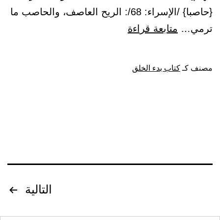
{حاصبا} /الإسراء: 68/: الريح العاصف، والحاصب ما
باب:
ترمي…
متابعة قراءة
صفة
النار،
مصنف كـ
كتاب بدء الخلق
وأنها
مخلوقة
تصفّح
التالية
المقالات