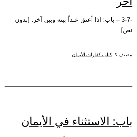
آخر
-3-7 – باب: إذا أعتق عبداً بينه وبين آخر. [بدون
نص]
مصنف كـ
كتاب كفارات الأيمان
باب: الاستثناء في الأيمان