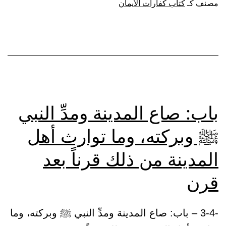
مصنف كـ
كتاب كفارات الأيمان
الكفَّارة
عشرة
مساكين،
قريبا
كان
أو
باب: صاع المدينة ومدِّ النبي
بعيداً
ﷺ وبركته، وما توارث أهل
المدينة من ذلك قرناً بعد
قرن
-3-4 – باب: صاع المدينة ومدِّ النبي ﷺ وبركته، وما