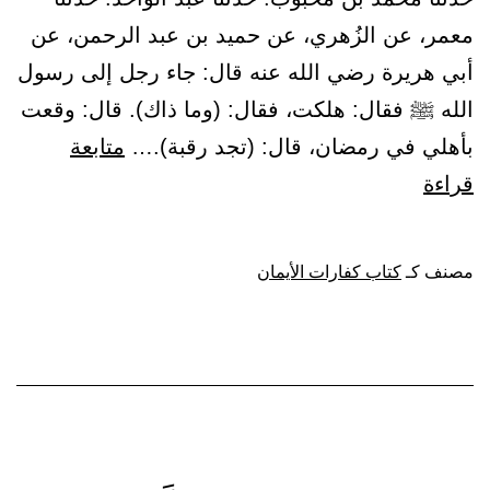
معمر، عن الزُهري، عن حميد بن عبد الرحمن، عن
أبي هريرة رضي الله عنه قال: جاء رجل إلى رسول
الله ﷺ فقال: هلكت، فقال: (وما ذاك). قال: وقعت
بأهلي في رمضان، قال: (تجد رقبة).…
متابعة
باب:
قراءة
من
أعان
مصنف كـ
كتاب كفارات الأيمان
المعسر
في
الكفَّارة