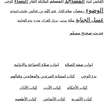
المساجد
النساء
المسلم
النار
اللباس
الملائكة
الوحي
الماء
الوضوء
رمضان
عبد الله بن عباس
صلاه الليل
علامات الساعه
غسل الجنابة
مكة
نزول القران
يوم القيامة
موسى
هجرة
حديث صحيح مسلم
ابواب صفة الصلاة
ابواب صلاة الجماعة والإمامة
بدء الوحي
كتاب استتابة المرتدين والمعاندين وقتالهم
كتاب الأحكام
كتاب الأدب
كتاب الأذان
كتاب الأشربة
كتاب الأضاحي
كتاب الأطعمة