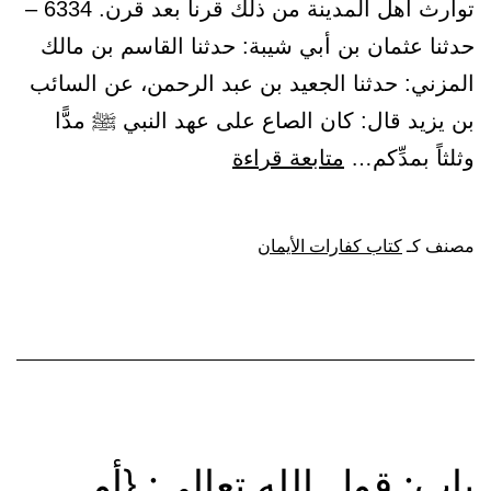
توارث أهل المدينة من ذلك قرناً بعد قرن. 6334 –
حدثنا عثمان بن أبي شيبة: حدثنا القاسم بن مالك
المزني: حدثنا الجعيد بن عبد الرحمن، عن السائب
بن يزيد قال: كان الصاع على عهد النبي ﷺ مدًّا
باب:
وثلثاً بمدِّكم…
متابعة قراءة
صاع
المدينة
مصنف كـ
كتاب كفارات الأيمان
ومدِّ
النبي
ﷺ
وبركته،
وما
توارث
باب: قول الله تعالى: {أو