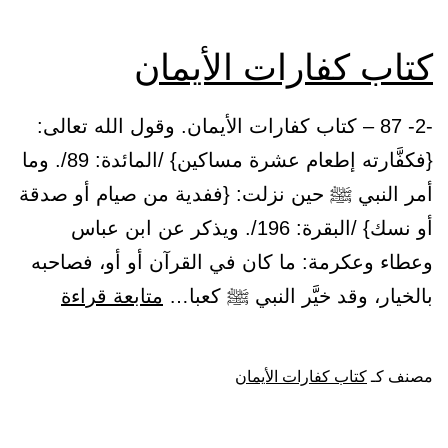
كتاب كفارات الأيمان
-2- 87 – كتاب كفارات الأيمان. وقول الله تعالى:
{فكفَّارته إطعام عشرة مساكين} /المائدة: 89/. وما
أمر النبي ﷺ حين نزلت: {ففدية من صيام أو صدقة
أو نسك} /البقرة: 196/. ويذكر عن ابن عباس
وعطاء وعكرمة: ما كان في القرآن أو أو، فصاحبه
كتاب
بالخيار، وقد خيَّر النبي ﷺ كعبا…
متابعة قراءة
كفارات
الأيمان
مصنف كـ
كتاب كفارات الأيمان