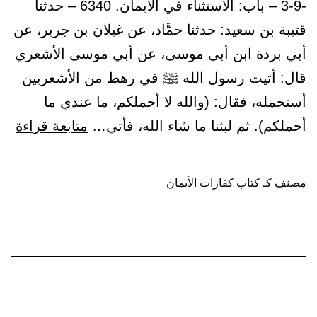
-3-9 – باب: الاستثناء في الأيمان. 6340 – حدثنا
قتيبة بن سعيد: حدثنا حمَّاد، عن غيلان بن جرير، عن
أبي بردة ابن أبي موسى، عن أبي موسى الأشعري
قال: أتيت رسول الله ﷺ في رهط من الأشعريين
أستحمله، فقال: (والله لا أحملكم، ما عندي ما
باب
أحملكم). ثم لبثنا ما شاء الله، فأتي…
متابعة قراءة
الاس
في
مصنف كـ
كتاب كفارات الأيمان
الأ