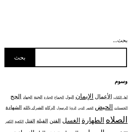
بحث…
وسوم
الإيمان
الحج
الأعمال
البول
الجنة
الجهاد
الجماع
أهل الكتاب
الجنازة
الحيض
الشهادة
الزكاه
الشرك بالله
الحسنات
الرسول
الخمر
الدين
الرؤيا
الصلاه
الطهارة
الغسل
الفتن
القبلة
القتل
الكعبة
الكفر