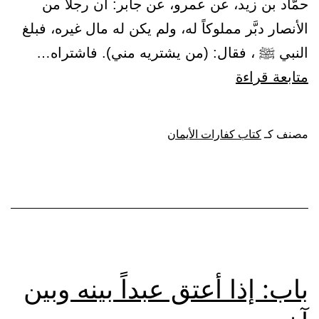
حمَّاد بن زيد، عن عمرو، عن جابر: أن رجلاً من
الأنصار دبَّر مملوكاً له، ولم يكن له مال غيره، فبلغ
النبي ﷺ ، فقال: (من يشتريه مني). فاشتراه…
باب:
متابعة قراءة
عتق
المدبَّر
مصنف كـ
كتاب كفارات الأيمان
وأم
الولد
والمكاتب
في
الكفَّارة،
وعتق
باب: إذا أعتق عبداً بينه وبين
ولد
الزنا