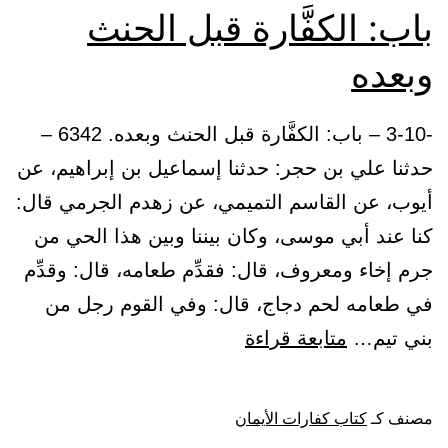
باب: الكفَّارة قبل الحنث
وبعده
-3-10 – باب: الكفَّارة قبل الحنث وبعده. 6342 –
حدثنا علي بن حجر: حدثنا إسماعيل بن إبراهيم، عن
أيوب، عن القاسم التميمي، عن زهدم الجرمي قال:
كنا عند أبي موسى، وكان بيننا وبين هذا الحي من
جرم إخاء ومعروف، قال: فقدِّم طعامه، قال: وقدِّم
في طعامه لحم دجاج، قال: وفي القوم رجل من
باب:
بني تيم…
متابعة قراءة
الكفَّارة
قبل
مصنف كـ
كتاب كفارات الأيمان
الحنث