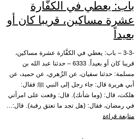
باب: يعطي في الكفَّارة
عشرة مساكين، قريبا كان أو
بعيداً
-3-3 – باب: يعطي في الكفَّارة عشرة مساكين،
قريبا كان أو بعيداً. 6333 – حدثنا عبد الله بن
مسلمة: حدثنا سفيان، عن الزُهري، عن حميد، عن
أبي هريرة قال: جاء رجل إلى النبي ﷺ فقال:
هلكت، قال: (وما شأنك). قال: وقعت على امرأتي
في رمضان، فقال: (هل تجد ما تعتق رقبة). قال:…
باب:
متابعة قراءة
يعطي
في