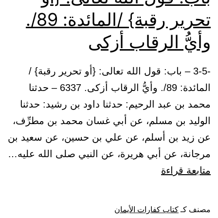
أهل
تحرير رقبة} /المائدة: 89/.
المدينة
من
وأيُّ الرقاب أزكى
ذلك
قرناً
-3-5 – باب: قول الله تعالى: {أو تحرير رقبة} /
بعد
المائدة: 89/. وأيُّ الرقاب أزكى. 6337 – حدثنا
قرن
محمد بن عبد الرحيم: حدثنا داود بن رشيد: حدثنا
الوليد بن مسلم، عن أبي غسان محمد بن مطرِّف،
عن زيد بن أسلم، عن علي بن حسين، عن سعيد بن
مرجانة، عن أبي هريرة، عن النبي صلى الله عليه…
باب:
متابعة قراءة
قول
الله
مصنف كـ
كتاب كفارات الأيمان