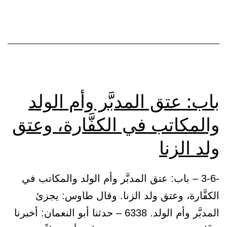
تعالى:
{أو
تحرير
رقبة}
/
المائدة:
باب: عتق المدبَّر وأم الولد
89/.
والمكاتب في الكفَّارة، وعتق
وأيُّ
الرقاب
ولد الزنا
أزكى
-3-6 – باب: عتق المدبَّر وأم الولد والمكاتب في
الكفَّارة، وعتق ولد الزنا. وقال طاوس: يجزئ
المدبَّر وأم الولد. 6338 – حدثنا أبو النعمان: أخبرنا