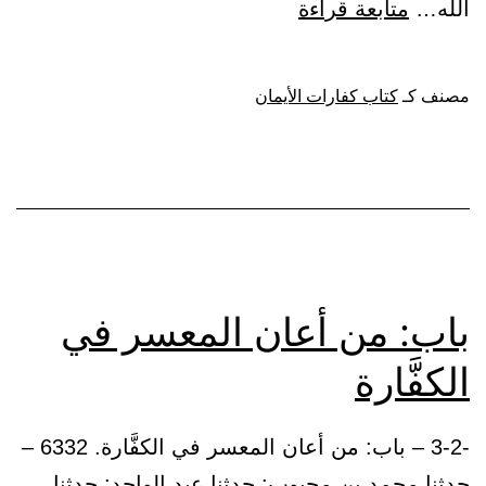
باب:
الله…
متابعة قراءة
متى
تجب
مصنف كـ
كتاب كفارات الأيمان
الكفَّارة
على
الغني
والفقير
باب: من أعان المعسر في
الكفَّارة
-3-2 – باب: من أعان المعسر في الكفَّارة. 6332 –
حدثنا محمد بن محبوب: حدثنا عبد الواحد: حدثنا