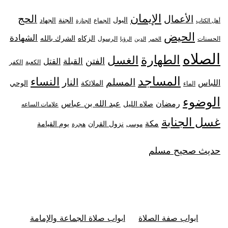
الإيمان
الحج
الأعمال
البول
الجنة
الجهاد
الجماع
أهل الكتاب
الجنازة
الحيض
الشهادة
الزكاه
الشرك بالله
الحسنات
الرسول
الخمر
الدين
الرؤيا
الصلاه
الطهارة
الغسل
الفتن
القبلة
القتل
الكعبة
الكفر
المساجد
النساء
المسلم
النار
اللباس
الملائكة
الوحي
الماء
الوضوء
رمضان
عبد الله بن عباس
صلاه الليل
علامات الساعه
غسل الجنابة
مكة
نزول القران
يوم القيامة
موسى
هجرة
حديث صحيح مسلم
ابواب صفة الصلاة
ابواب صلاة الجماعة والإمامة