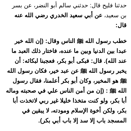
حدثنا فليح قال: حدثني سالم أبو النضر، عن بسر
بن سعيد،
عن أبي سعيد الخدري رضي الله عنه
قال:
خطب رسول الله ﷺ الناس وقال: (إن الله خير
عبدا بين الدنيا وبين ما عنده، فاختار ذلك العبد ما
عند الله). قال: فبكى أبو بكر، فعجبنا لبكائه: أن
يخبر رسول الله ﷺ عن عبد خير، فكان رسول الله
ﷺ هو المخير، وكان أبو بكر أعلمنا، فقال رسول
الله ﷺ : (إن من أمن الناس علي في صحبته وماله
أبا بكر، ولو كنت متخذا خليلا غير ربي لاتخذت أبا
بكر، ولكن أخوة الإسلام ومودته، لا يبقين في
المسجد باب إلا سد إلا باب أبي بكر).