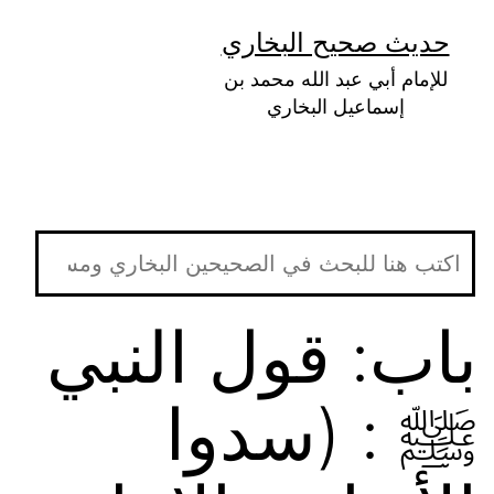
لتخطي
حديث صحيح البخاري
لى
للإمام أبي عبد الله محمد بن
لمحتوى
إسماعيل البخاري
باب: قول النبي
ﷺ : (سدوا