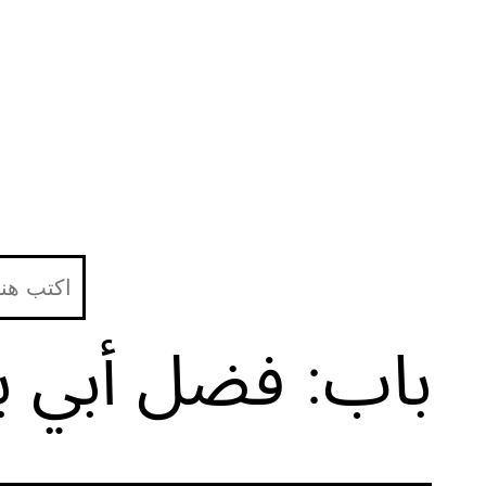
لتخطي
لى
لمحتوى
باب: فضل أبي بك