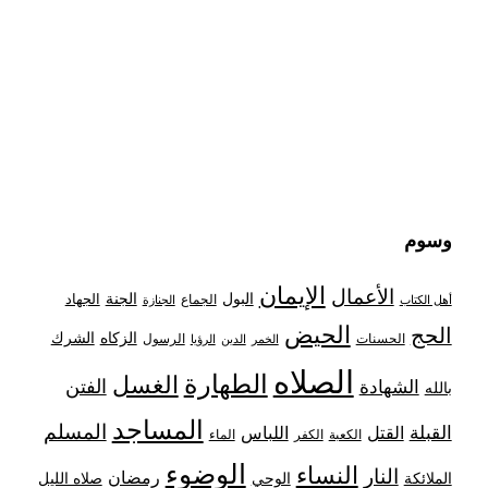
وسوم
الإيمان
الأعمال
البول
الجنة
الجهاد
الجماع
أهل الكتاب
الجنازة
الحيض
الحج
الزكاه
الشرك
الحسنات
الرسول
الخمر
الدين
الرؤيا
الصلاه
الطهارة
الغسل
الفتن
الشهادة
بالله
المساجد
المسلم
القبلة
القتل
اللباس
الكعبة
الكفر
الماء
الوضوء
النساء
النار
رمضان
الملائكة
صلاه الليل
الوحي