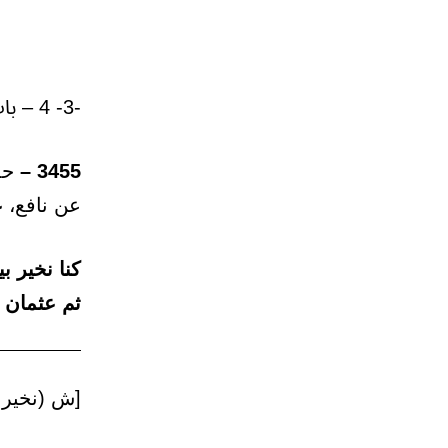
-3- 4 – باب: فضل أبي بكر بعد النبي ﷺ .
3455 –
حدث
عن نافع،
ع
كنا نخير ب
ثم عثمان 
[ش (نخير ب