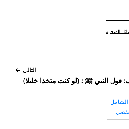
ئل الصحابة
التالي
: قول النبي ﷺ : (لو كنت متخذا خليلا)
الشامل
مفصل