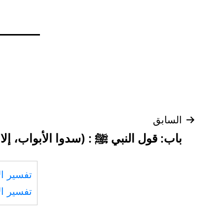
تصفّح
السابق
باب: قول النبي ﷺ : (سدوا الأبواب، إلا
المقالات
تفسير ال
تفسير ال