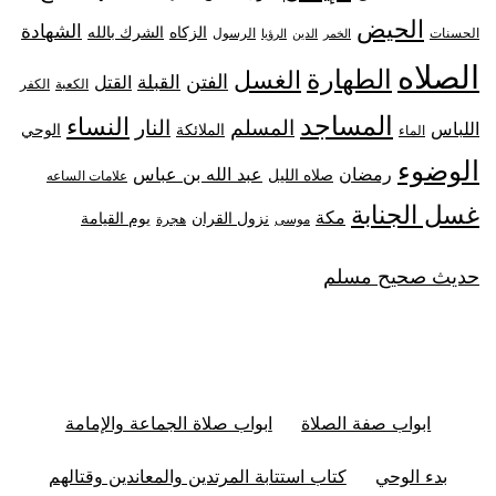
الحيض
الشهادة
الزكاه
الشرك بالله
الحسنات
الرسول
الخمر
الدين
الرؤيا
الصلاه
الطهارة
الغسل
الفتن
القبلة
القتل
الكعبة
الكفر
المساجد
النساء
المسلم
النار
اللباس
الملائكة
الوحي
الماء
الوضوء
رمضان
عبد الله بن عباس
صلاه الليل
علامات الساعه
غسل الجنابة
مكة
نزول القران
يوم القيامة
موسى
هجرة
حديث صحيح مسلم
ابواب صفة الصلاة
ابواب صلاة الجماعة والإمامة
بدء الوحي
كتاب استتابة المرتدين والمعاندين وقتالهم