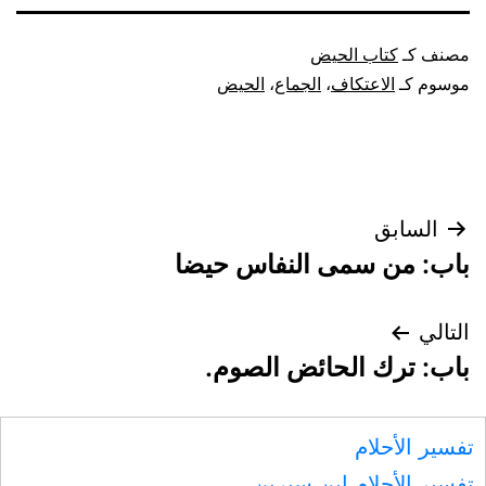
مصنف كـ
كتاب الحيض
موسوم كـ
الاعتكاف
،
الجماع
،
الحيض
تصفّح
السابق
باب: من سمى النفاس حيضا
المقالات
التالي
باب: ترك الحائض الصوم.
تفسير الأحلام
تفسير الأحلام ابن سيرين