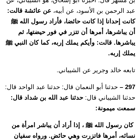
بن مسهر قال: أخبرنا أبو إسحاق، هو الشيباني، عن
عبد الرحمن بن الأسود، عن أبيه،
عن عائشة قالت:
كانت إحدانا إذا كانت حائضا، فأراد رسول الله ﷺ
أن يباشرها، أمرها أن تتزر في فور حيضتها، ثم
يباشرها. قالت: وأيكم يملك إربه، كما كان النبي ﷺ
يملك إربه.
تابعه خالد وجرير عن الشيباني.
297 –
حدثنا أبو النعمان قال: حدثنا عبد الواحد قال:
حدثنا الشيباني قال:
حدثنا عبد الله بن شداد قال:
سمعت ميمونة:
كان رسول الله ﷺ ، إذا أراد أن يباشر امرأة من
نسائه، أمرها فاتزرت وهي حائض. ورواه سفيان