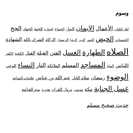
وسوم
الإيمان
الحج
الأعمال
البول
الجنة
الجهاد
الجماع
أهل الكتاب
الجنازة
الحيض
الشهادة
الزكاه
الشرك بالله
الحسنات
الرسول
الخمر
الدين
الرؤيا
الصلاه
الطهارة
الغسل
الفتن
القبلة
القتل
الكعبة
الكفر
المساجد
النساء
المسلم
النار
اللباس
الملائكة
الوحي
الماء
الوضوء
رمضان
عبد الله بن عباس
صلاه الليل
علامات الساعه
غسل الجنابة
مكة
نزول القران
يوم القيامة
موسى
هجرة
حديث صحيح مسلم