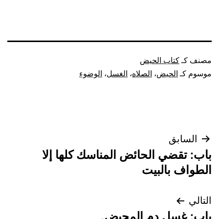
مصنف كـ
كتاب الحيض
موسوم كـ
الحيض
،
الصلاه
،
الغسل
،
الوضوء
تصفّح
السابق
باب: تقضي الحائض المناسك كلها إلا
المقالات
الطواف بالبيت
التالي
باب: غسل دم المحيض.