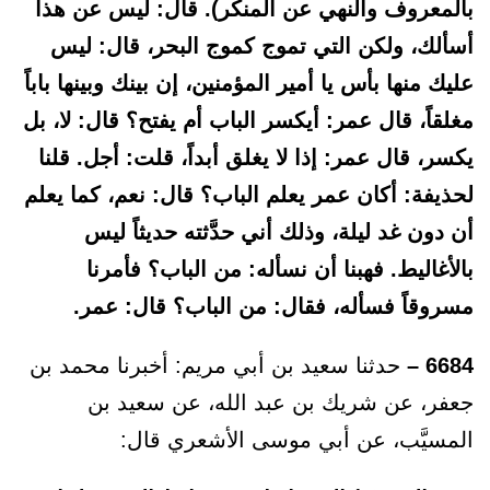
بالمعروف والنهي عن المنكر). قال: ليس عن هذا
أسألك، ولكن التي تموج كموج البحر، قال: ليس
عليك منها بأس يا أمير المؤمنين، إن بينك وبينها باباً
مغلقاً، قال عمر: أيكسر الباب أم يفتح؟ قال: لا، بل
يكسر، قال عمر: إذا لا يغلق أبداً، قلت: أجل. قلنا
لحذيفة: أكان عمر يعلم الباب؟ قال: نعم، كما يعلم
أن دون غد ليلة، وذلك أني حدَّثته حديثاً ليس
بالأغاليط. فهبنا أن نسأله: من الباب؟ فأمرنا
مسروقاً فسأله، فقال: من الباب؟ قال: عمر.
6684 –
حدثنا سعيد بن أبي مريم: أخبرنا محمد بن
جعفر، عن شريك بن عبد الله، عن سعيد بن
المسيَّب، عن أبي موسى الأشعري قال: