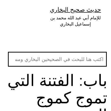
لتخطي
حديث صحيح البخاري
لى
للإمام أبي عبد الله محمد بن
لمحتوى
إسماعيل البخاري
باب: الفتنة التي
تموج كموج