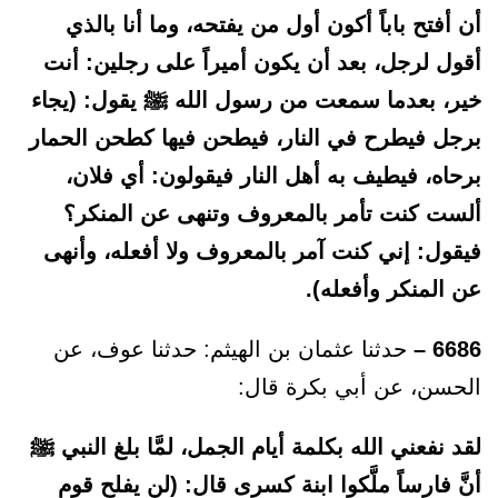
أن أفتح باباً أكون أول من يفتحه، وما أنا بالذي
أقول لرجل، بعد أن يكون أميراً على رجلين: أنت
خير، بعدما سمعت من رسول الله ﷺ يقول: (يجاء
برجل فيطرح في النار، فيطحن فيها كطحن الحمار
برحاه، فيطيف به أهل النار فيقولون: أي فلان،
ألست كنت تأمر بالمعروف وتنهى عن المنكر؟
فيقول: إني كنت آمر بالمعروف ولا أفعله، وأنهى
عن المنكر وأفعله).
6686 –
حدثنا عثمان بن الهيثم: حدثنا عوف، عن
الحسن، عن أبي بكرة قال:
لقد نفعني الله بكلمة أيام الجمل، لمَّا بلغ النبي ﷺ
أنَّ فارساً ملَّكوا ابنة كسرى قال: (لن يفلح قوم