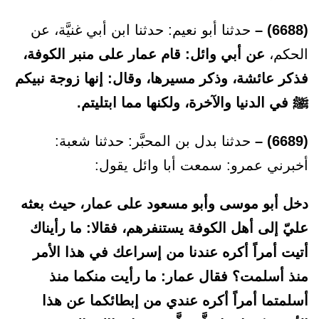
(6688) –
حدثنا أبو نعيم: حدثنا ابن أبي غنيَّة، عن
الحكم،
عن أبي وائل: قام عمار على منبر الكوفة،
فذكر عائشة، وذكر مسيرها، وقال: إنها زوجة نبيكم
ﷺ في الدنيا والآخرة، ولكنها مما ابتليتم.
(6689) –
حدثنا بدل بن المحبَّر: حدثنا شعبة:
أخبرني عمرو: سمعت أبا وائل يقول:
دخل أبو موسى وأبو مسعود على عمار، حيث بعثه
عليّ إلى أهل الكوفة يستنفرهم، فقالا: ما رأيناك
أتيت أمراً أكره عندنا من إسراعك في هذا الأمر
منذ أسلمت؟ فقال عمار: ما رأيت منكما منذ
أسلمتما أمراً أكره عندي من إبطائكما عن هذا