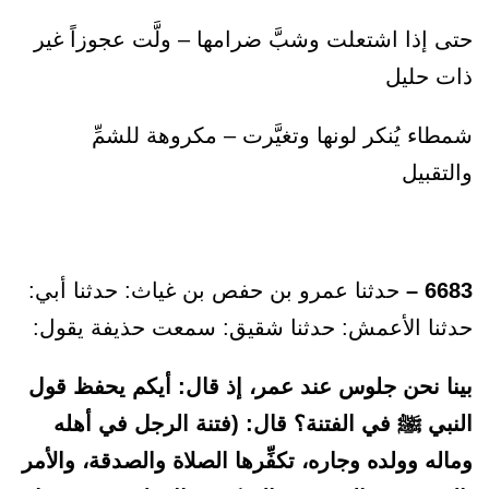
حتى إذا اشتعلت وشبَّ ضرامها – ولَّت عجوزاً غير
ذات حليل
شمطاء يُنكر لونها وتغيَّرت – مكروهة للشمِّ
والتقبيل
6683 –
حدثنا عمرو بن حفص بن غياث: حدثنا أبي:
حدثنا الأعمش: حدثنا شقيق: سمعت حذيفة يقول:
بينا نحن جلوس عند عمر، إذ قال: أيكم يحفظ قول
النبي ﷺ في الفتنة؟ قال: (فتنة الرجل في أهله
وماله وولده وجاره، تكفِّرها الصلاة والصدقة، والأمر