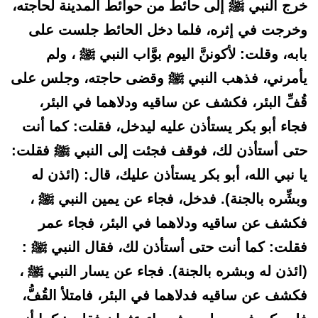
خرج النبي ﷺ إلى حائط من حوائط المدينة لحاجته،
وخرجت في إثره، فلما دخل الحائط جلست على
بابه، وقلت: لأكوننَّ اليوم بوَّاب النبي ﷺ ، ولم
يأمرني، فذهب النبي ﷺ وقضى حاجته، وجلس على
قُفِّ البئر، فكشف عن ساقيه ودلاهما في البئر،
فجاء أبو بكر يستأذن عليه ليدخل، فقلت: كما أنت
حتى أستأذن لك، فوقف فجئت إلى النبي ﷺ فقلت:
يا نبي الله، أبو بكر يستأذن عليك، قال: (ائذن له
وبشِّره بالجنة). فدخل، فجاء عن يمين النبي ﷺ ،
فكشف عن ساقيه ودلاهما في البئر، فجاء عمر
فقلت: كما أنت حتى أستأذن لك، فقال النبي ﷺ :
(ائذن له وبشره بالجنة). فجاء عن يسار النبي ﷺ ،
فكشف عن ساقيه فدلاهما في البئر، فامتلأ القُفُّ،