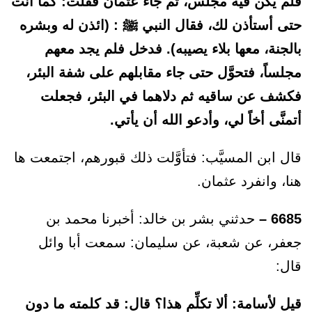
فلم يكن فيه مجلس، ثم جاء عثمان فقلت: كما أنت
حتى أستأذن لك، فقال النبي ﷺ : (ائذن له وبشره
بالجنة، معها بلاء يصيبه). فدخل فلم يجد معهم
مجلساً، فتحوَّل حتى جاء مقابلهم على شفة البئر،
فكشف عن ساقيه ثم دلاهما في البئر، فجعلت
أتمنَّى أخاً لي، وأدعو الله أن يأتي.
قال ابن المسيَّب: فتأوَّلت ذلك قبورهم، اجتمعت ها
هنا، وانفرد عثمان.
6685 –
حدثني بشر بن خالد: أخبرنا محمد بن
جعفر، عن شعبة، عن سليمان: سمعت أبا وائل
قال:
قيل لأسامة: ألا تكلِّم هذا؟ قال: قد كلمته ما دون