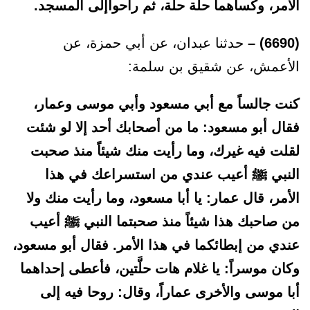
الأمر، وكساهما حلَّة حلَّة، ثم راحواإلى المسجد.
(6690) –
حدثنا عبدان، عن أبي حمزة، عن
الأعمش، عن شقيق بن سلمة:
كنت جالساً مع أبي مسعود وأبي موسى وعمار،
فقال أبو مسعود: ما من أصحابك أحد إلا لو شئت
لقلت فيه غيرك، وما رأيت منك شيئاً منذ صحبت
النبي ﷺ أعيب عندي من استسراعك في هذا
الأمر، قال عمار: يا أبا مسعود، وما رأيت منك ولا
من صاحبك هذا شيئاً منذ صحبتما النبي ﷺ أعيب
عندي من إبطائكما في هذا الأمر. فقال أبو مسعود،
وكان موسراً: يا غلام هات حلَّتين، فأعطى إحداهما
أبا موسى والأخرى عماراً، وقال: روحا فيه إلى