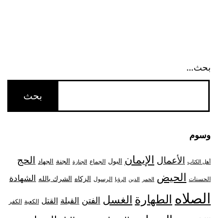
بحث…
وسوم
الإيمان
الحج
الأعمال
البول
الجنة
الجهاد
الجماع
أهل الكتاب
الجنازة
الحيض
الشهادة
الزكاه
الشرك بالله
الحسنات
الرسول
الخمر
الدين
الرؤيا
الصلاه
الطهارة
الغسل
الفتن
القبلة
القتل
الكعبة
الكفر