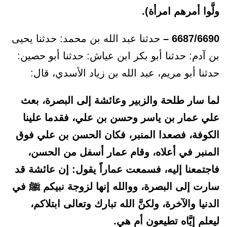
ولَّوا أمرهم امرأة).
6687/6690 –
حدثنا عبد الله بن محمد: حدثنا يحيى
بن آدم: حدثنا أبو بكر ابن عياش: حدثنا أبو حصين:
حدثنا أبو مريم، عبد الله بن زياد الأسدي، قال:
لما سار طلحة والزبير وعائشة إلى البصرة، بعث
علي عمار بن ياسر وحسن بن علي، فقدما علينا
الكوفة، فصعدا المنبر، فكان الحسن بن علي فوق
المنبر في أعلاه، وقام عمار أسفل من الحسن،
فاجتمعنا إليه، فسمعت عماراً يقول: إن عائشة قد
سارت إلى البصرة، ووالله إنها لزوجة نبيكم ﷺ في
الدنيا والآخرة، ولكنَّ الله تبارك وتعالى ابتلاكم،
ليعلم إيَّاه تطيعون أم هي.