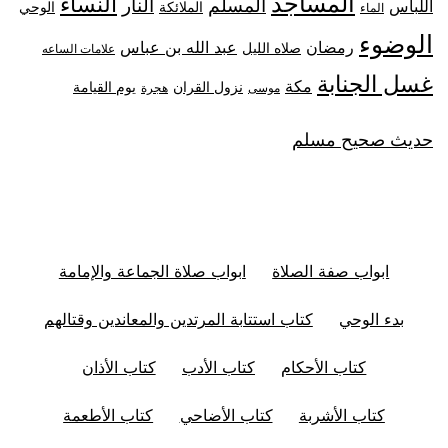
المساجد
النساء
المسلم
النار
اللباس
الملائكة
الوحي
الماء
الوضوء
رمضان
عبد الله بن عباس
صلاه الليل
علامات الساعه
غسل الجنابة
مكة
نزول القران
يوم القيامة
موسى
هجرة
حديث صحيح مسلم
ابواب صفة الصلاة
ابواب صلاة الجماعة والإمامة
بدء الوحي
كتاب استتابة المرتدين والمعاندين وقتالهم
كتاب الأحكام
كتاب الأدب
كتاب الأذان
كتاب الأشربة
كتاب الأضاحي
كتاب الأطعمة