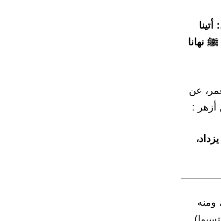
أتينا
 ﷺ نهانا
عمر، عن
أزهر :
يزداد،
 ومنه
تسبوا)