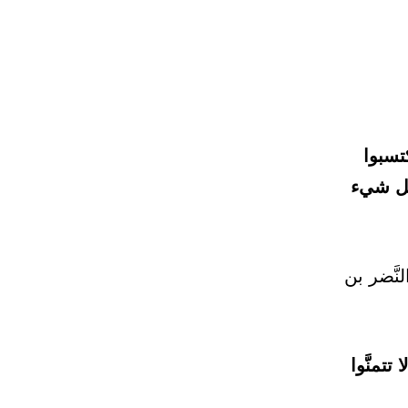
تسبوا
بكل شيء
َّضر بن
تمنَّوا