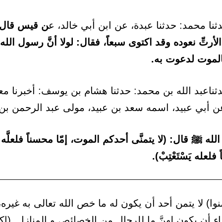
نا محمد: حدثنا عبدة، عن ابن أبي خالد، ع
ن قيس قال: 
الأرتِّ نعوده وقد اكتوى سبعاً، فقال: لولا أنَّ رسول الله
الموت لدعوت به.
ناعبد الله بن محمد: حدثنا هشام بن يوسف: أخبرنا م
 عن أبي عبيد، اسمه سعد بن عبيد، مولى عبد الرحمن بن 
له ﷺ قال: (لا يتمنَّى أحدكم الموت، إمّا محسناً فلعلَّه 
فلعله يَسْتَعْتِبْ).
نوا) لا يتمن أحد أن يكون له ما خص الله تعالى به غيره،
ساء أن يكون لهنَّ ما للرجال من الخصائص و المنازل. (اك