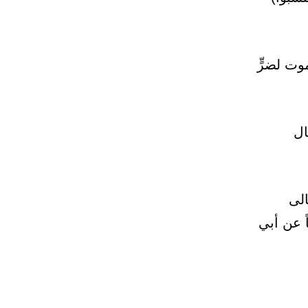
وت لضرٍّ
ال
الى
 عن أبي