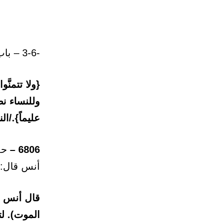
-3-6 – باب: ما يُكره من التمني.
{ولا تتمنّ
وللنساء نص
عليماً}./النساء
6806 –
حدث
أنس قال:
قال أنس رض
الموت). لتم