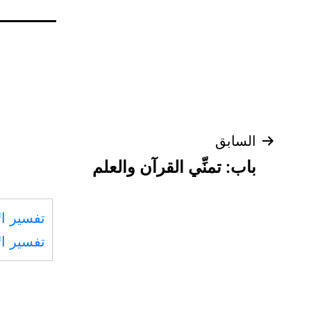
تصفّح
السابق
باب: تمنِّي القرآن والعلم
المقالات
تفسير ال
تفسير ال