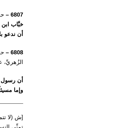
6807 –
حدث
خبَّاب ابن 
أن ندعو ب
6808 –
حدث
الزُهريِّ،
أن رسول ال
وإما مسيئاً 
[ش (لا تتم
تمنِّي الن