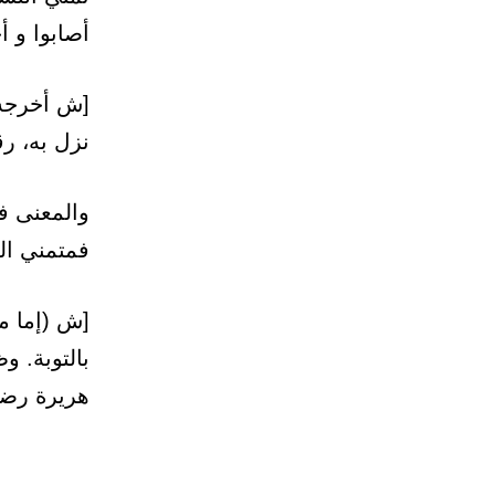
أصابوا و أ
[ش أخرجه م
نزل به، رقم: 0
والمعنى في
فمتمني الم
[ش (إما مح
بالتوبة. 
هريرة رضي