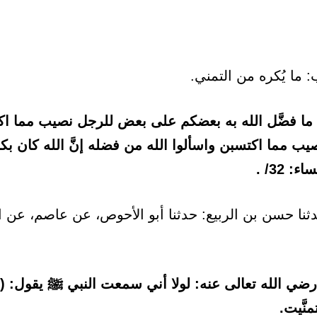
َوا ما فضَّل الله به بعضكم على بعض للرجل نصيب مما اك
يب مما اكتسبن واسألوا الله من فضله إنَّ الله كان 
: 32/ .
نا حسن بن الربيع: حدثنا أبو الأحوص، عن عاصم، عن الن
ي الله تعالى عنه: لولا أني سمعت النبي ﷺ يقول: (لا ت
نَّيت.