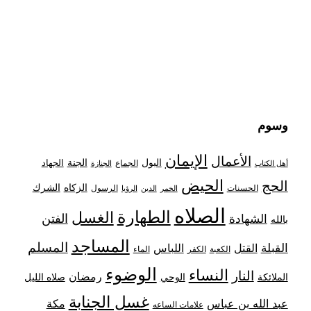
وسوم
الإيمان
الأعمال
البول
الجنة
الجهاد
الجماع
أهل الكتاب
الجنازة
الحيض
الحج
الزكاه
الشرك
الحسنات
الرسول
الخمر
الدين
الرؤيا
الصلاه
الطهارة
الغسل
الفتن
الشهادة
بالله
المساجد
المسلم
القبلة
القتل
اللباس
الكعبة
الكفر
الماء
الوضوء
النساء
النار
رمضان
الملائكة
صلاه الليل
الوحي
غسل الجنابة
عبد الله بن عباس
مكة
علامات الساعه