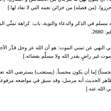
حرزوا. (من فضله) من خزائن نعمه التي لا نفاد لها.]
سلم في الذكر والدعاء والتوبة، باب: كراهة تمنِّي الم
268.
 النهي عن تمني الموت: هو أن الله عز وجل قدَّر الآج
وت غير راضٍ بقدر الله ولا مسلِّم بقضائه.]
سناً) إما أن يكون محسناً. (يستعتب) يسترضي الله تع
وظاهر الحديث أنه مرسل، وقد سبق في مواضعه مرفوعاً
 الله عنه.]