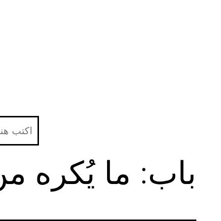
لتخطي
لى
لمحتوى
باب: ما يُكره م