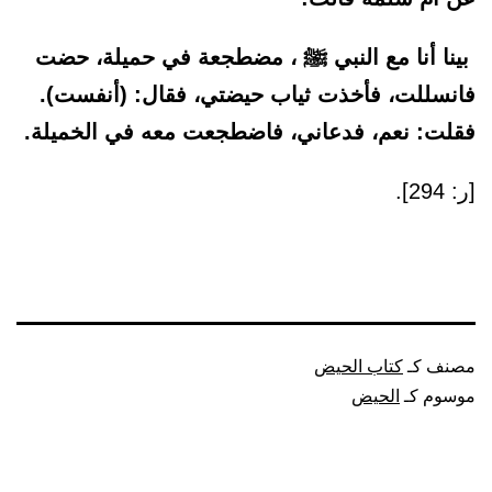
بينا أنا مع النبي ﷺ ، مضطجعة في حميلة، حضت
فانسللت، فأخذت ثياب حيضتي، فقال: (أنفست).
فقلت: نعم، فدعاني، فاضطجعت معه في الخميلة.
[ر: 294].
مصنف كـ
كتاب الحيض
موسوم كـ
الحيض