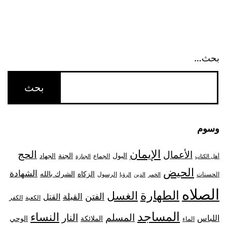
بحث…
وسوم
الإيمان
الحج
الأعمال
البول
الجنة
الجهاد
الجماع
أهل الكتاب
الجنازة
الحيض
الشهادة
الزكاه
الشرك بالله
الحسنات
الرسول
الخمر
الدين
الرؤيا
الصلاه
الطهارة
الغسل
الفتن
القبلة
القتل
الكعبة
الكفر
المساجد
النساء
المسلم
النار
اللباس
الملائكة
الوحي
الماء