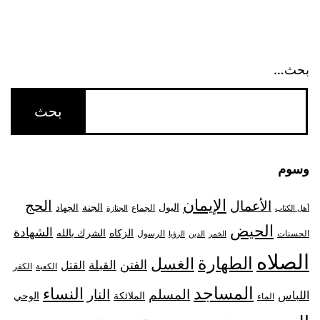
بحث…
وسوم
الإيمان
الحج
الأعمال
البول
الجنة
الجهاد
الجماع
أهل الكتاب
الجنازة
الحيض
الشهادة
الزكاه
الشرك بالله
الحسنات
الرسول
الخمر
الدين
الرؤيا
الصلاه
الطهارة
الغسل
الفتن
القبلة
القتل
الكعبة
الكفر
المساجد
النساء
المسلم
النار
اللباس
الملائكة
الوحي
الماء