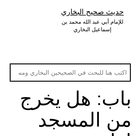
لتخطي
حديث صحيح البخاري
لى
للإمام أبي عبد الله محمد بن
لمحتوى
إسماعيل البخاري
باب: هل يخرج
من المسجد