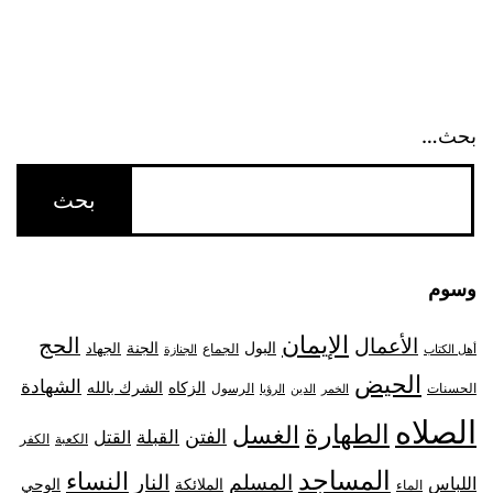
بحث…
وسوم
الإيمان
الحج
الأعمال
البول
الجنة
الجهاد
الجماع
أهل الكتاب
الجنازة
الحيض
الشهادة
الزكاه
الشرك بالله
الحسنات
الرسول
الخمر
الدين
الرؤيا
الصلاه
الطهارة
الغسل
الفتن
القبلة
القتل
الكعبة
الكفر
المساجد
النساء
المسلم
النار
اللباس
الملائكة
الوحي
الماء