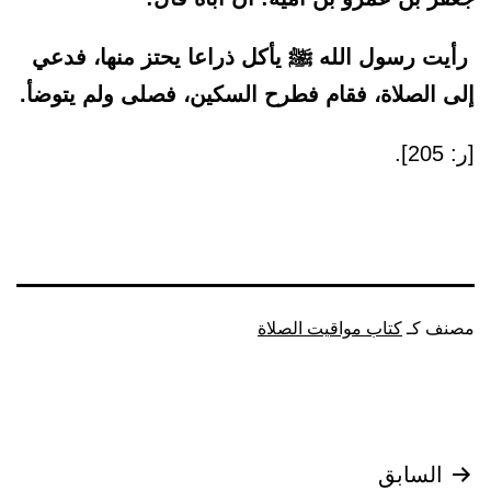
رأيت رسول الله ﷺ يأكل ذراعا يحتز منها، فدعي
إلى الصلاة، فقام فطرح السكين، فصلى ولم يتوضأ.
[ر: 205].
مصنف كـ
كتاب مواقيت الصلاة
تصفّح
السابق