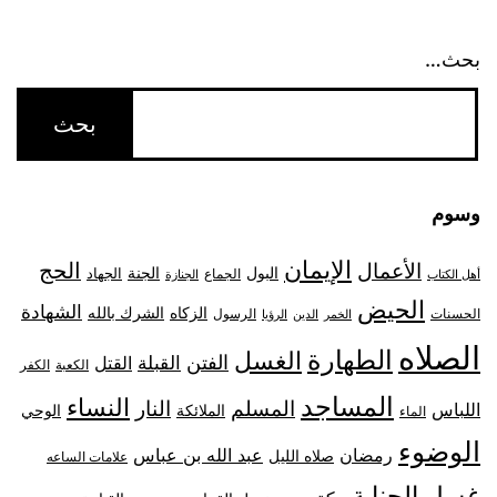
بحث…
وسوم
الإيمان
الحج
الأعمال
البول
الجنة
الجهاد
الجماع
أهل الكتاب
الجنازة
الحيض
الشهادة
الزكاه
الشرك بالله
الحسنات
الرسول
الخمر
الدين
الرؤيا
الصلاه
الطهارة
الغسل
الفتن
القبلة
القتل
الكعبة
الكفر
المساجد
النساء
المسلم
النار
اللباس
الملائكة
الوحي
الماء
الوضوء
رمضان
عبد الله بن عباس
صلاه الليل
علامات الساعه
غسل الجنابة