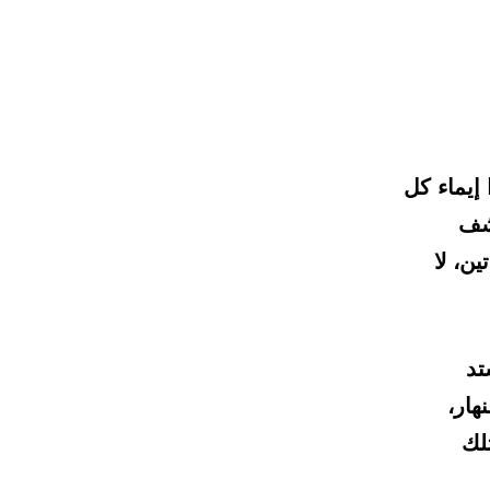
 إيماء كل
كشف
ن، لا
تد
هار،
لك