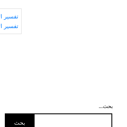
تفسير ال
تفسير ال
بحث…