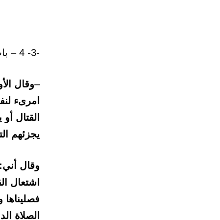
-3- 4 – باب: الصلاة عند مناهضة الحصون ولقاء العدو.
–
وقال الأو
امرىء لنف
القتال أو 
يجزئهم الت
وقال أني:
اشتعال الق
فصليناها 
الصلاة الدن