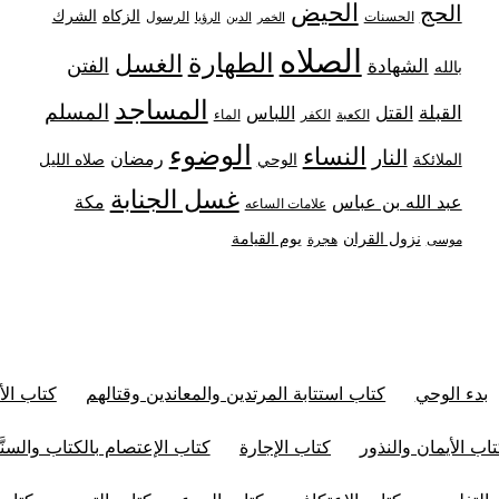
الحيض
الحج
الزكاه
الشرك
الحسنات
الرسول
الخمر
الدين
الرؤيا
الصلاه
الطهارة
الغسل
الفتن
الشهادة
بالله
المساجد
المسلم
القبلة
القتل
اللباس
الكعبة
الكفر
الماء
الوضوء
النساء
النار
رمضان
الملائكة
صلاه الليل
الوحي
غسل الجنابة
عبد الله بن عباس
مكة
علامات الساعه
نزول القران
يوم القيامة
موسى
هجرة
بدء الوحي
كتاب استتابة المرتدين والمعاندين وقتالهم
كتاب الأ
اب الأيمان والنذور
كتاب الإجارة
كتاب الإعتصام بالكتاب والسنَّ