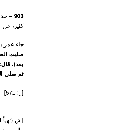
903 –
حدثن
كثير، عن أ
جاء عمر ي
صليت العص
بعد). قال
ثم صلى ال
[ر: 571]
[ش (تهيأ 