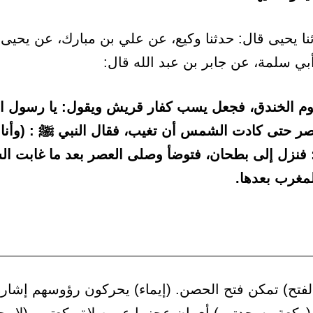
ا يحيى قال: حدثنا وكيع، عن علي بن مبارك، عن يحيى 
بي سلمة، عن جابر بن عبد الله قال:
وم الخندق، فجعل يسب كفار قريش ويقول: يا رسول الل
ر حتى كادت الشمس أن تغيب، فقال النبي ﷺ : (وأنا م
: فنزل إلى بطحان، فتوضأ وصلى العصر بعد ما غابت 
مغرب بعدها.
الفتح) تمكن فتح الحصن. (إيماء) يحركون رؤوسهم إشارة