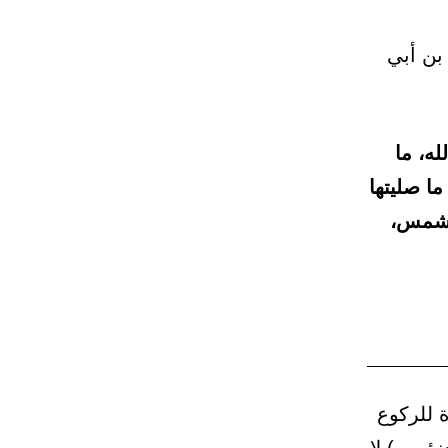
بن أبي
ه، ما
ا صليتها
الشمس،
 للركوع