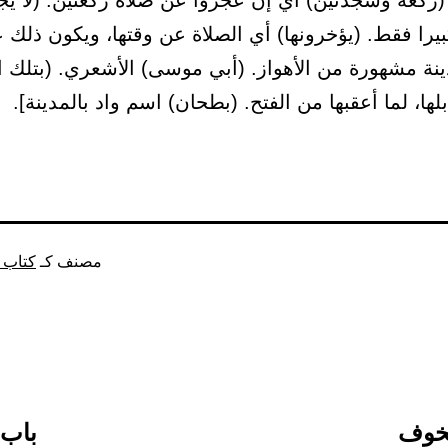
ركعة وسجدتين) أي إن عجزوا عن صلاة ركعتين. (لا يجزئ
يرا فقط. (يؤخرونها) أي الصلاة عن وقتها، ويكون ذلك ع
نة مشهورة من الأهواز. (أبي موسى) الأشعري. (بتلك ا
بلها، لما أعقبها من الفتح. (بطحان) اسم واد بالمدينة].
مصنف كـ
كتاب 
لخوف
باب: