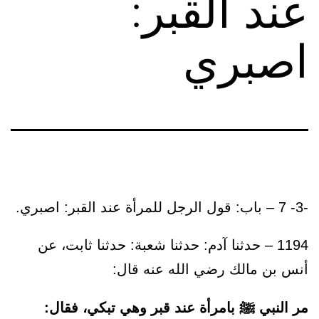
عند القبر:
اصبري
-3- 7 – باب: قول الرجل للمرأة عند القبر: اصبري.
1194 – حدثنا آدم: حدثنا شعبة: حدثنا ثابت، عن
أنس بن مالك رضي الله عنه قال:
مر النبي ﷺ بامرأة عند قبر وهي تبكي، فقال: