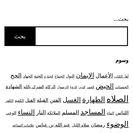
بحث…
وسوم
الإيمان
الحج
الأعمال
البول
الجنة
الجهاد
الجماع
أهل الكتاب
الجنازة
الحيض
الشهادة
الزكاه
الشرك بالله
الحسنات
الرسول
الخمر
الدين
الرؤيا
الصلاه
الطهارة
الغسل
الفتن
القبلة
القتل
الكعبة
الكفر
المساجد
النساء
المسلم
النار
اللباس
الملائكة
الوحي
الماء
الوضوء
رمضان
عبد الله بن عباس
صلاه الليل
علامات الساعه