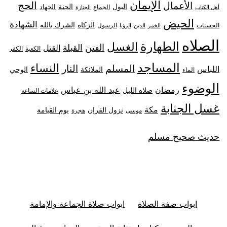
الإيمان
الحج
الأعمال
البول
الجنة
الجهاد
الجماع
أهل الكتاب
الجنازة
الحيض
الشهادة
الزكاه
الشرك بالله
الحسنات
الرسول
الخمر
الدين
الرؤيا
الصلاه
الطهارة
الغسل
الفتن
القبلة
القتل
الكعبة
الكفر
المساجد
النساء
المسلم
النار
اللباس
الملائكة
الوحي
الماء
الوضوء
رمضان
عبد الله بن عباس
صلاه الليل
علامات الساعه
غسل الجنابة
مكة
نزول القران
يوم القيامة
موسى
هجرة
حديث صحيح مسلم
ابواب صفة الصلاة
ابواب صلاة الجماعة والإمامة