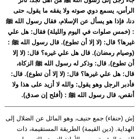
جاء رجل إلى رسول الله ﷺ من أهل نجد، ثائر
الرأس، يسمع دوي صوته ولا يفقه ما يقول، حتى
دنا، فإذا هو يسأل عن الإسلام، فقال رسول الله ﷺ
: (خمس صلوات في اليوم والليلة) فقال: هل علي
غيرها؟ قال: (لا إلا أن تطوع). قال رسول الله ﷺ :
(وصيام رمضان). قال هل علي غيره؟ قال: (لا إلا
أن تطوع). قال: وذكر له رسول الله ﷺ الزكاة،
قال: هل علي غيرها؟ قال: (لا إلا أن تطوع). قال:
فأدبر الرجل وهو يقول: والله لا أزيد على هذا ولا
أنقص، قال رسول الله ﷺ : (أفلح إن صدق).
[ش (حنفاء) جمع حنيف، وهو المائل عن الضلال إلى
الهداية. (دين القيمة) الطريقة المستقيمة، ذات