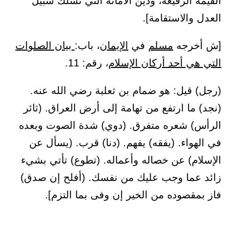
القيمة الرفيعة، ودين الأمانة التي تسلك سبيل
العدل والاستقامة].
[ش أخرجه
مسلم
في
الإيمان
، باب:
بيان الصلوات
التي هي أحد أركان الإسلام
، رقم: 11.
(رجل) قيل: هو ضمام بن ثعلبة رضي الله عنه.
(نجد) ما ارتفع من تهامة إلى أرض العراق. (ثائر
الرأس) شعره متفرق. (دوي) شدة الصوت وبعده
في الهواء. (يفقه) يفهم. (دنا) قرب. (يسأل عن
الإسلام) عن خصاله وأعماله. (تطوع) تأتي بشيء
زائد عما وجب عليك من نفسك. (أفلح إن صدق)
فاز بمقصوده من الخير إن وفى بما التزم].