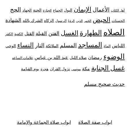
الإيمان
الحج
الأعمال
البول
الجنة
الجهاد
الجماع
أهل الكتاب
الجنازة
الحيض
الشهادة
الزكاه
الشرك بالله
الحسنات
الرسول
الخمر
الدين
الرؤيا
الصلاه
الطهارة
الغسل
الفتن
القبلة
القتل
الكعبة
الكفر
المساجد
النساء
المسلم
النار
اللباس
الملائكة
الوحي
الماء
الوضوء
رمضان
عبد الله بن عباس
صلاه الليل
علامات الساعه
غسل الجنابة
مكة
نزول القران
يوم القيامة
موسى
هجرة
حديث صحيح مسلم
ابواب صفة الصلاة
ابواب صلاة الجماعة والإمامة