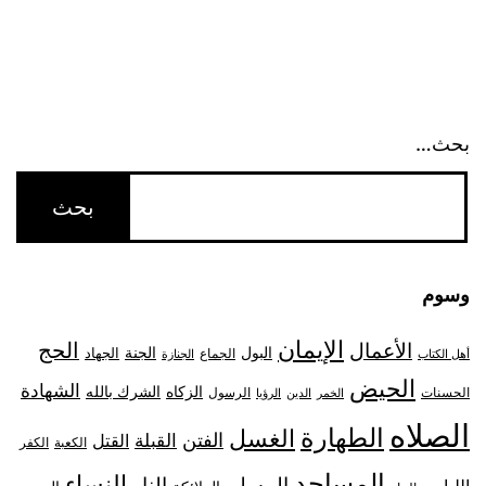
بحث…
وسوم
الإيمان
الحج
الأعمال
البول
الجنة
الجهاد
الجماع
أهل الكتاب
الجنازة
الحيض
الشهادة
الزكاه
الشرك بالله
الحسنات
الرسول
الخمر
الدين
الرؤيا
الصلاه
الطهارة
الغسل
الفتن
القبلة
القتل
الكعبة
الكفر
المساجد
النساء
المسلم
النار