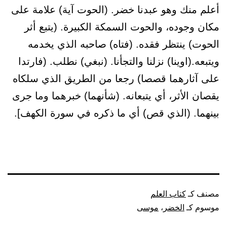
أعلم منك وهو عبدنا خضر. (الحوت آية) علامة على
مكان وجوده، والحوت السمكة الكبيرة. (يتبع أثر
الحوت) ينتظر فقده. (فتاه) صاحبه الذي يخدمه
ويتبعه.(اوينا) نزلنا والتجأنا. (نبغي) نطلب. (فارتدا
على آثارهما قصصا) رجعا من الطريق الذي سلكاه
يقصان الأثر، أي يتبعانه. (شأنهما) خبرهما وما جرى
بينهما. (الذي قص) أي ما ذكره في سورة الكهف].
مصنف كـ
كتاب العلم
موسوم كـ
الخضر
،
موسى