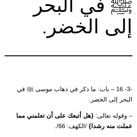
ﷺ في البحر
إلى الخضر.
-3- 16 – باب: ما ذكر في ذهاب موسى ﷺ في
البحر إلى الخضر.
– وقوله تعالى:
{هل أتبعك على أن تعلمني مما
عملت منه رشدا}
/الكهف: 66/.