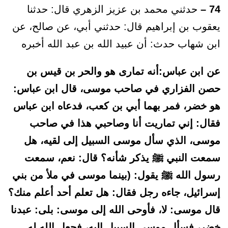
74 –
حدثني محمد بن عزيز الزهري قال: حدثنا
يعقوب بن إبراهيم قال: حدثني أبي، عن صالح، عن
ابن شهاب حدث: أن عبيد الله بن عبد الله أخبره
عن ابن عباس:
أنه تمارى هو والحر بن قيس بن
حصن الفزاري في صاحب موسى، قال ابن عباس:
هو خضر، فمر بهما أبي بن كعب، فدعاه ابن عباس
فقال: إني تماريت أنا وصاحبي هذا في صاحب
موسى، الذي سأل موسى السبيل إلى لقيه، هل
سمعت النبي ﷺ يذكر شأنه؟ قال: نعم، سمعت
رسول الله ﷺ يقول: (بينما موسى في ملأ من بني
إسرائيل، جاءه رجل فقال: هل تعلم أحد أعلم منك؟
قال موسى: لا، فأوحى الله إلى موسى: بلى: عبدنا
خضر، فسأل موسى السبيل إليه، فجعل الله له