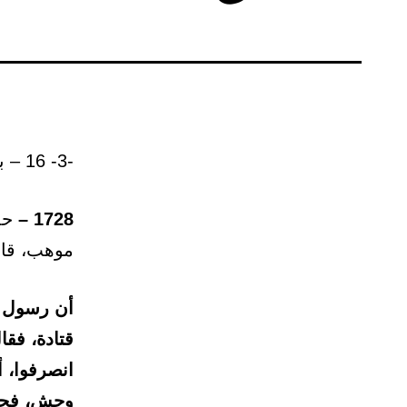
-3- 16 – باب: لا يشير المحرم إلى الصيد لكي يصطاده الحلال.
1728 –
حدث
موهب، قال:
أن رسول ا
قتادة، فقا
انصرفوا، أ
وحش، فحمل 