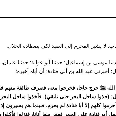
نا موسى بن إسماعيل: حدثنا أبو عوانة: حدثنا عثمان، 
 أخبرني عبد الله بن أبي قتادة: أن أباه أخبره:
لله ﷺ خرج حاجا، فخرجوا معه، فصرف طائفة منهم فيه
ل: (خذوا ساحل البحر حتى نلتقي). فأخذوا ساحل البحر،
حرموا كلهم إلا أبا قتادة لم يحرم، فبينما هم يسيرون إذ
أبو قتادة على الحمر فعقر منها أتانا، فنزلوا فأكلوا 