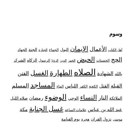
وسوم
الإيمان
الأعمال
البول
الجنة
الجهاد
الجماع
أهل الكتاب
الجنازة
الحيض
الحج
الزكاه
الشرك
الحسنات
الرسول
الخمر
الدين
الرؤيا
الصلاه
الطهارة
الغسل
الفتن
الشهادة
بالله
المساجد
المسلم
القبلة
القتل
اللباس
الكعبة
الكفر
الماء
الوضوء
النساء
النار
رمضان
الملائكة
صلاه الليل
الوحي
غسل الجنابة
عبد الله بن عباس
مكة
علامات الساعه
نزول القران
يوم القيامة
موسى
هجرة