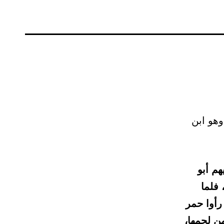
وهو ابن
م أبو
 فلما
 رأوا حمر
من لحمها،