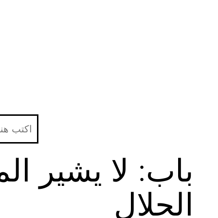
لتخطي
لى
لمحتوى
باب: لا يشير ا
الحلال