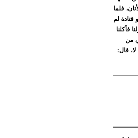
ان، فلما
 قتادة لم
ا فأكلنا
ي من
لا، قال: