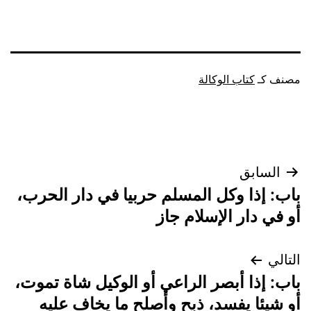
مصنف كـ
كتاب الوكالة
تصفّح
السابق
باب: إذا وكل المسلم حربيا في دار الحرب،
المقالات
أو في دار الإسلام جاز
التالي
باب: إذا أبصر الراعي أو الوكيل شاة تموت،
أو شيئا يفسد، ذبح وأصلح ما يخاف عليه