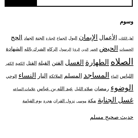
وسوم
الإيمان
الحج
الأعمال
البول
الجنة
الجهاد
الجماع
أهل الكتاب
الجنازة
الحيض
الشهادة
الزكاه
الشرك بالله
الحسنات
الرسول
الخمر
الدين
الرؤيا
الصلاه
الطهارة
الغسل
الفتن
القبلة
القتل
الكعبة
الكفر
المساجد
النساء
المسلم
النار
اللباس
الملائكة
الوحي
الماء
الوضوء
رمضان
عبد الله بن عباس
صلاه الليل
علامات الساعه
غسل الجنابة
مكة
نزول القران
يوم القيامة
موسى
هجرة
حديث صحيح مسلم