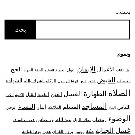
بحث…
وسوم
الإيمان
الحج
الأعمال
البول
الجنة
الجهاد
الجماع
أهل الكتاب
الجنازة
الحيض
الشهادة
الزكاه
الشرك بالله
الحسنات
الرسول
الخمر
الدين
الرؤيا
الصلاه
الطهارة
الغسل
الفتن
القبلة
القتل
الكعبة
الكفر
المساجد
النساء
المسلم
النار
اللباس
الملائكة
الوحي
الماء
الوضوء
رمضان
عبد الله بن عباس
صلاه الليل
علامات الساعه
غسل الجنابة
مكة
نزول القران
يوم القيامة
موسى
هجرة