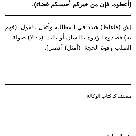
(أعطوه، فإن من خيركم أحسنكم قضاء).
[ش (فأغلظ) شدد في المطالبة وأثقل بالقول. (فهم
به) قصدوه ليؤذوه باللسان أو باليد. (مقالا) صولة
الطلب وقوة الحجة. (أمثل) أفضل].
مصنف كـ
كتاب الوكالة