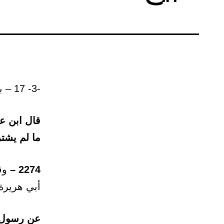
-3- 17 – باب: إذا أقرضه إلى أجل مسمى، أو أجله في البيع.
قال ابن ع
ما لم يشت
2274 –
وقا
أبي هريرة
عن رسول ا