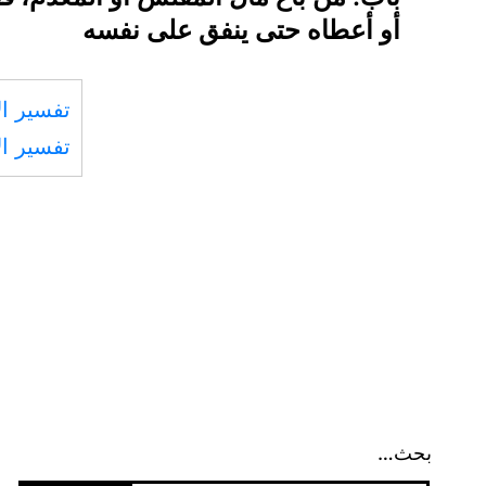
المقالات
أو أعطاه حتى ينفق على نفسه
تفسير ال
تفسير ال
بحث…