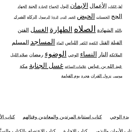
الإيمان
الأعمال
البول
الجنة
الجهاد
الجماع
أهل الكتاب
الجنازة
الحيض
الحج
الزكاه
الشرك
الحسنات
الرسول
الخمر
الدين
الرؤيا
الصلاه
الطهارة
الغسل
الفتن
الشهادة
بالله
المساجد
المسلم
القبلة
القتل
اللباس
الكعبة
الكفر
الماء
الوضوء
النساء
النار
رمضان
الملائكة
صلاه الليل
الوحي
غسل الجنابة
عبد الله بن عباس
مكة
علامات الساعه
نزول القران
يوم القيامة
موسى
هجرة
بدء الوحي
كتاب استتابة المرتدين والمعاندين وقتالهم
كتاب الأ
اب الأيمان والنذور
كتاب الإجارة
كتاب الإعتصام بالكتاب والسنَّ