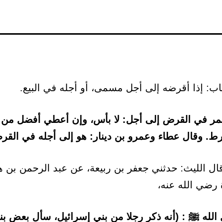
مر في القرض إلى أجل: لا بأس، وإن أعطي أفضل من 
رط. وقال عطاء وعمرو بن دينار: هو إلى أجله في القر
ل الليث: حدثني جعفر بن ربيعة، عن عبد الرحمن بن 
 رضي الله عنه،
لله ﷺ : (أنه ذكر رجلا من بني إسرائيل، سأل بعض بن