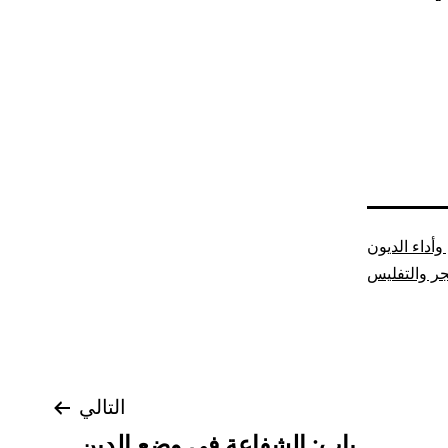
أداء الديون
جر والتفليس
التالي
باب: الشفاعة في وضع الدين