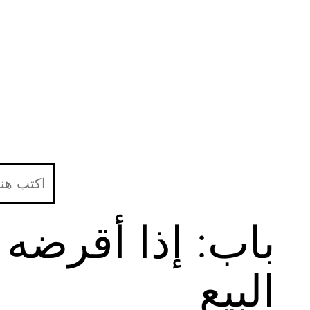
لتخطي
لى
لمحتوى
باب: إذا أقرضه
البيع