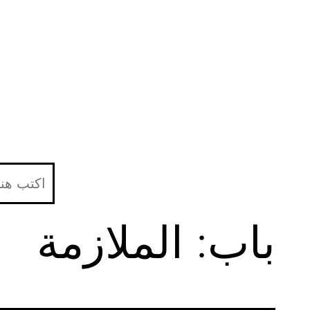
لتخطي
لى
لمحتوى
باب: الملازمة