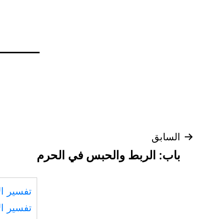
تصفّح
السابق
باب: الربط والحبس في الحرم
المقالات
تفسير ال
تفسير ال