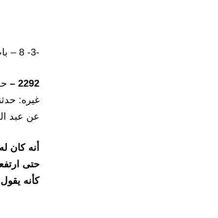
-3- 8 – باب: الملازمة.
2292 –
حدث
غيره: حدث
عن عبد ال
أنه كان له
حتى ارتفعت
كأنه يقول