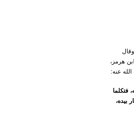
وقال
بن هرمز،
لله عنه:
، فتكلما
 بيده،