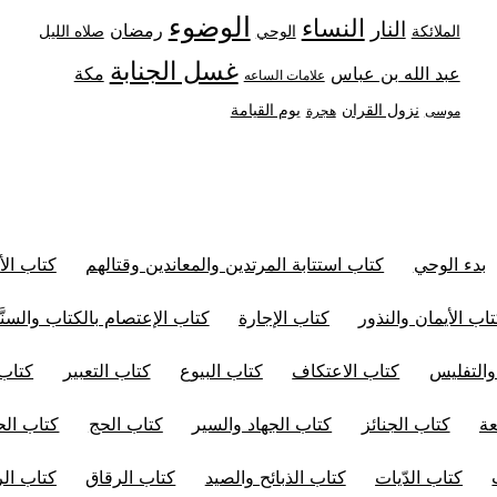
الوضوء
النساء
النار
رمضان
الملائكة
صلاه الليل
الوحي
غسل الجنابة
عبد الله بن عباس
مكة
علامات الساعه
نزول القران
يوم القيامة
موسى
هجرة
بدء الوحي
كتاب استتابة المرتدين والمعاندين وقتالهم
كتاب الأ
اب الأيمان والنذور
كتاب الإجارة
كتاب الإعتصام بالكتاب والسنَّ
والتفليس
كتاب الاعتكاف
كتاب البيوع
كتاب التعبير
كتاب 
عة
كتاب الجنائز
كتاب الجهاد والسير
كتاب الحج
كتاب الح
كتاب الدّيات
كتاب الذبائح والصيد
كتاب الرقاق
كتاب ال