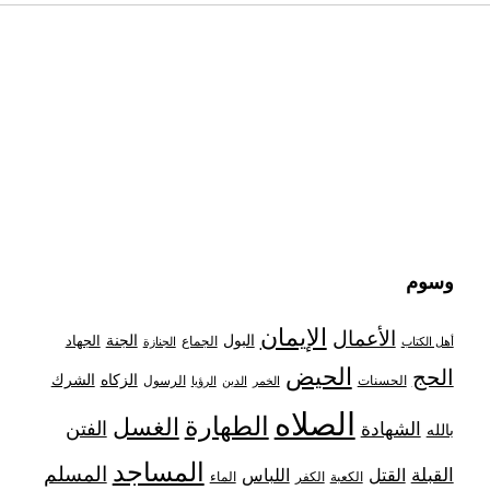
وسوم
الإيمان
الأعمال
البول
الجنة
الجهاد
الجماع
أهل الكتاب
الجنازة
الحيض
الحج
الزكاه
الشرك
الحسنات
الرسول
الخمر
الدين
الرؤيا
الصلاه
الطهارة
الغسل
الفتن
الشهادة
بالله
المساجد
المسلم
القبلة
القتل
اللباس
الكعبة
الكفر
الماء