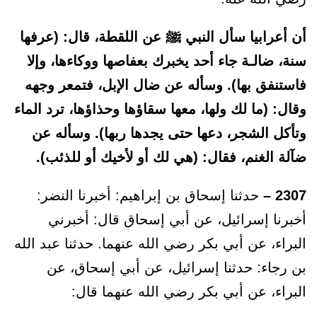
أن أعرابيا سأل النبي ﷺ عن اللقطة، قال: (عرفها
سنة، ضالـة جاء أحد يخبرك بعفاصها ووكاءها، وإلا
فاستنفق بها). وسأله عن ضال الإبل، فتمعر وجهه
وقال: (ما لك ولها، معها سقاؤها وحذاؤها، ترد الماء
وتأكل الشجر، دعها حتى يجدها ربها). وسأله عن
ضآلة الغنم، فقال: (هي لك أو لأخيك أو للذئب).
2307 –
حدثنا إسحاق بن إبراهيم: أخبرنا النضر:
أخبرنا إسرائيل، عن أبي إسحاق قال: أخبرني
البراء، عن أبي بكر رضي الله عنهما. حدثنا عبد الله
بن رجاء: حدثنا إسرائيل، عن أبي إسحاق، عن
البراء، عن أبي بكر رضي الله عنهما قال: