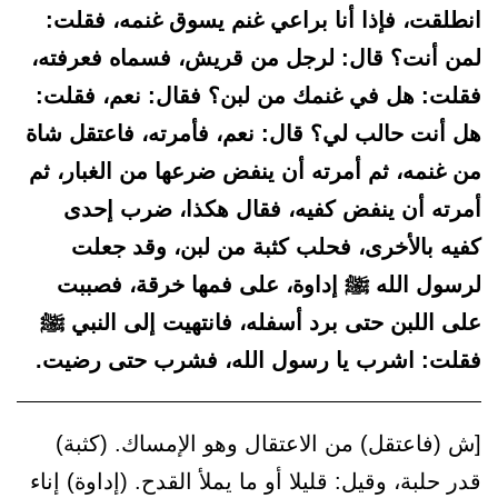
انطلقت، فإذا أنا براعي غنم يسوق غنمه، فقلت:
لمن أنت؟ قال: لرجل من قريش، فسماه فعرفته،
فقلت: هل في غنمك من لبن؟ فقال: نعم، فقلت:
هل أنت حالب لي؟ قال: نعم، فأمرته، فاعتقل شاة
من غنمه، ثم أمرته أن ينفض ضرعها من الغبار، ثم
أمرته أن ينفض كفيه، فقال هكذا، ضرب إحدى
كفيه بالأخرى، فحلب كثبة من لبن، وقد جعلت
لرسول الله ﷺ إداوة، على فمها خرقة، فصببت
على اللبن حتى برد أسفله، فانتهيت إلى النبي ﷺ
فقلت: اشرب يا رسول الله، فشرب حتى رضيت.
[ش (فاعتقل) من الاعتقال وهو الإمساك. (كثبة)
قدر حلبة، وقيل: قليلا أو ما يملأ القدح. (إداوة) إناء