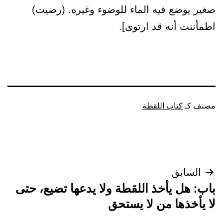
صغير يوضع فيه الماء للوضوء وغيره. (رضيت)
اطمأننت أنه قد ارتوى].
مصنف كـ
كتاب اللقطة
تصفّح
السابق
باب: هل يأخذ اللقطة ولا يدعها تضيع، حتى
المقالات
لا يأخذها من لا يستحق