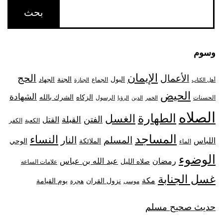
وسوم
الإيمان
الحج
الأعمال
البول
الجنة
الجهاد
الجماع
أهل الكتاب
الجنازة
الحيض
الشهادة
الزكاه
الشرك بالله
الحسنات
الرسول
الخمر
الدين
الرؤيا
الصلاه
الطهارة
الغسل
الفتن
القبلة
القتل
الكعبة
الكفر
المساجد
النساء
المسلم
النار
اللباس
الملائكة
الوحي
الماء
الوضوء
رمضان
عبد الله بن عباس
صلاه الليل
علامات الساعه
غسل الجنابة
مكة
نزول القران
يوم القيامة
موسى
هجرة
حديث صحيح مسلم