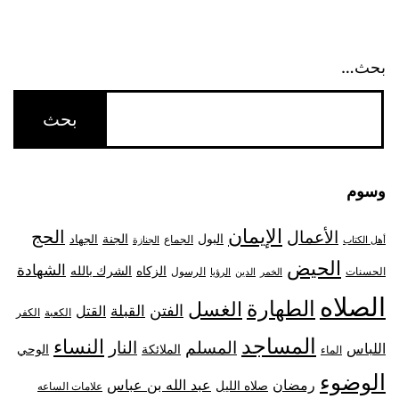
بحث…
وسوم
الإيمان
الحج
الأعمال
البول
الجنة
الجهاد
الجماع
أهل الكتاب
الجنازة
الحيض
الشهادة
الزكاه
الشرك بالله
الحسنات
الرسول
الخمر
الدين
الرؤيا
الصلاه
الطهارة
الغسل
الفتن
القبلة
القتل
الكعبة
الكفر
المساجد
النساء
المسلم
النار
اللباس
الملائكة
الوحي
الماء
الوضوء
رمضان
عبد الله بن عباس
صلاه الليل
علامات الساعه