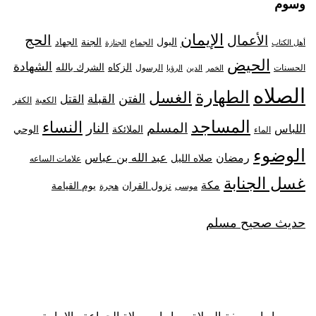
وسوم
الإيمان
الحج
الأعمال
البول
الجنة
الجهاد
الجماع
أهل الكتاب
الجنازة
الحيض
الشهادة
الزكاه
الشرك بالله
الحسنات
الرسول
الخمر
الدين
الرؤيا
الصلاه
الطهارة
الغسل
الفتن
القبلة
القتل
الكعبة
الكفر
المساجد
النساء
المسلم
النار
اللباس
الملائكة
الوحي
الماء
الوضوء
رمضان
عبد الله بن عباس
صلاه الليل
علامات الساعه
غسل الجنابة
مكة
نزول القران
يوم القيامة
موسى
هجرة
حديث صحيح مسلم
ابواب صفة الصلاة
ابواب صلاة الجماعة والإمامة