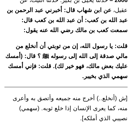
2606 –
حدثنا يحيى بن بكير: حدثنا الليث، عن
عقيل،
عن ابن شهاب قال: أخبرني عبد الرحمن بن
عبد الله بن كعب: أن عبد الله بن كعب قال:
سمعت كعب بن مالك رضي الله عنه يقول:
قلت: يا رسول الله، إن من توبتي أن أنخلع من
مالي صدقة إلى الله إلى رسوله ﷺ ؟ قال: (أمسك
عليك بعض مالك، فهو خير لك). قلت: فإني أمسك
سهمي الذي بخيبر.
[ش (أنخلع..) أخرج منه جميعه وأتصق به وأعرى
منه، كما يعرى الإنسان إذا خلع ثوبه. (سهمي)
نصيبي الذي أملكه].