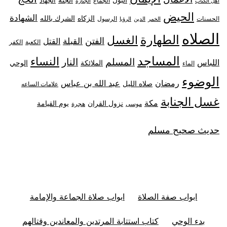
الجهاد
الجماع
أهل الكتاب
الجنازة
الحيض
الشهادة
الزكاه
الشرك بالله
الحسنات
الرسول
الخمر
الدين
الرؤيا
الصلاه
الطهارة
الغسل
الفتن
القبلة
القتل
الكعبة
الكفر
المساجد
النساء
المسلم
النار
اللباس
الملائكة
الوحي
الماء
الوضوء
رمضان
عبد الله بن عباس
صلاه الليل
علامات الساعه
غسل الجنابة
مكة
نزول القران
يوم القيامة
موسى
هجرة
حديث صحيح مسلم
ابواب صفة الصلاة
ابواب صلاة الجماعة والإمامة
بدء الوحي
كتاب استتابة المرتدين والمعاندين وقتالهم