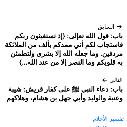
تصفّح
السابق
باب: قول الله تعإلى: {إذ تستغيثون ربكم
المقالات
فاستجاب لكم أني ممدكم بألف من الملائكة
مردفين. وما جعله الله إلا بشرى ولتطمئن
به قلوبكم وما النصر إلا من عند الله…}
التالي
باب: دعاء النبي ﷺ على كفار قريش: شيبة
وعتبة والوليد وأبي جهل بن هشام، وهلاكهم
تفسير الأحلام