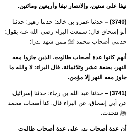
نيفا على ستين، وإلانصار نيفا وأربعين ومائتين.
(3740) –
حدثنا عمرو بن خالد: حدثنا زهير: حدثنا
أبو إسحاق قال: سمعت البراء رضي الله عنه يقول:
حدثني أصحاب محمد ﷺ ممن شهد بدرا:
أنهم كانوا عدة أصحاب طالوت، الذين جازوا معه
النهر، بضعة عشر وثلاثمائة. قال البراء: لا والله ما
جاوز معه النهر إلا مؤمن.
(3741) –
حدثنا عبد الله بن رجاء: حدثنا إسرائيل،
عن أبي إسحاق، عن البراء قال: كنا أصحاب محمد
ﷺ نتحدث:
أن عدة أصحاب بدر على عدة أصحاب طالوت