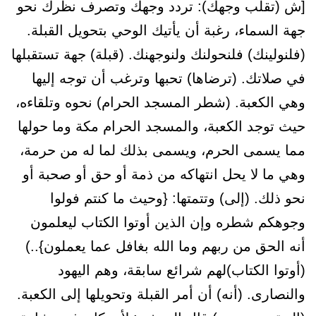
[ش (تقلب وجهك): تردد وجهك وتصرف نظرك نحو
جهة السماء، رغبة أن يأتيك الوحي بتحويل القبلة.
(فلنولينك) فلنحولنك ولنوجهنك. (قبلة) جهة تستقبلها
في صلاتك. (ترضاها) تحبها وترغب أن توجه إليها
وهي الكعبة. (شطر المسجد الحرام) نحوه وتلقاءه،
حيث توجد الكعبة، والمسجد الحرام مكة وما حولها
مما يسمى الحرم، ويسمى بذلك لما له من حرمة،
وهي ما لا يحل انتهاكه من ذمة أو حق أو صحبة أو
نحو ذلك. (إلى) وتتمتها: {وحيث ما كنتم فولوا
وجوهكم شطره وإن الذين أوتوا الكتاب ليعلمون
أنه الحق من ربهم وما الله بغافل عما يعملون}..)
(أوتوا الكتاب)لهم شرائع سابقة، وهم اليهود
والنصارى. (أنه) أن أمر القبلة وتحويلها إلى الكعبة.