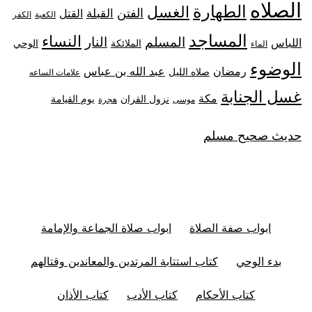
الصلاه
الطهارة
الغسل
الفتن
القبلة
القتل
الكعبة
الكفر
المساجد
النساء
المسلم
النار
اللباس
الملائكة
الوحي
الماء
الوضوء
رمضان
عبد الله بن عباس
صلاه الليل
علامات الساعه
غسل الجنابة
مكة
نزول القران
يوم القيامة
موسى
هجرة
حديث صحيح مسلم
ابواب صفة الصلاة
ابواب صلاة الجماعة والإمامة
بدء الوحي
كتاب استتابة المرتدين والمعاندين وقتالهم
كتاب الأحكام
كتاب الأدب
كتاب الأذان