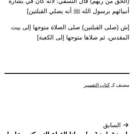
(الحق من ربهم) قال النسفي: لأنه كان في بشارة
أنبيائهم برسول الله ﷺ أنه يصلي القبلتين]
[ش (صلى القبلتين) صلى الصلاة متوجها إلى بيت
المقدس، ثم صلاها متوجها إلى الكعبة]
مصنف كـ
كتاب التفسير
تصفّح
السابق