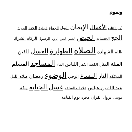
وسوم
الإيمان
الأعمال
البول
الجنة
الجهاد
الجماع
أهل الكتاب
الجنازة
الحيض
الحج
الزكاه
الشرك
الحسنات
الرسول
الخمر
الدين
الرؤيا
الصلاه
الطهارة
الغسل
الفتن
الشهادة
بالله
المساجد
المسلم
القبلة
القتل
اللباس
الكعبة
الكفر
الماء
الوضوء
النساء
النار
رمضان
الملائكة
صلاه الليل
الوحي
غسل الجنابة
عبد الله بن عباس
مكة
علامات الساعه
نزول القران
يوم القيامة
موسى
هجرة