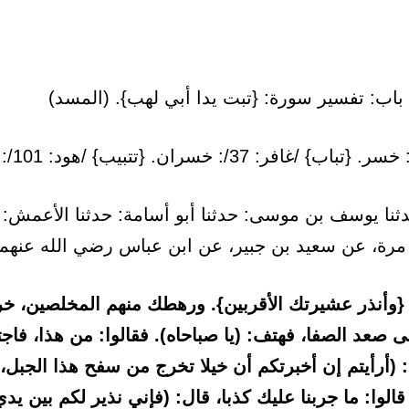
نا يوسف بن موسى: حدثنا أبو أسامة: حدثنا الأعمش: ح
مرة، عن سعيد بن جبير، عن ابن عباس رضي الله عنهما
 {وأنذر عشيرتك الأقربين}. ورهطك منهم المخلصين، 
 صعد الصفا، فهتف: (يا صباحاه). فقالوا: من هذا، فاجت
: (أرأيتم إن أخبرتكم أن خيلا تخرج من سفح هذا الجبل، 
لوا: ما جربنا عليك كذبا، قال: (فإني نذير لكم بين ي