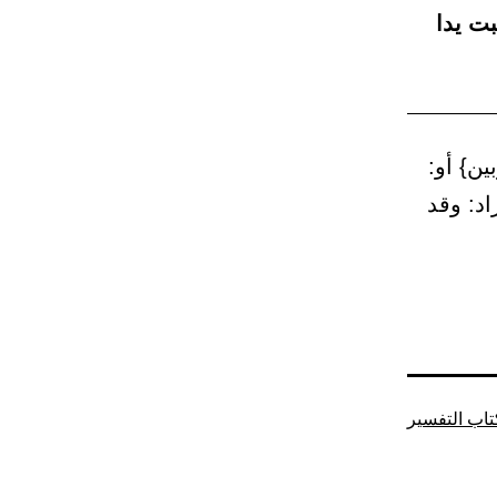
بت يدا
ن} أو:
د: وقد
تاب التفسير