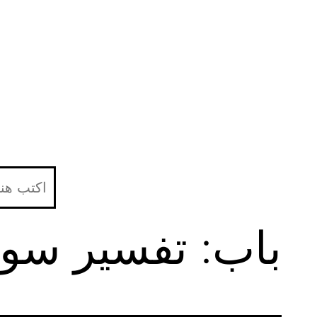
لتخطي
لى
لمحتوى
باب: تفسير سورة