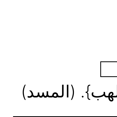
لهب}. (المسد)