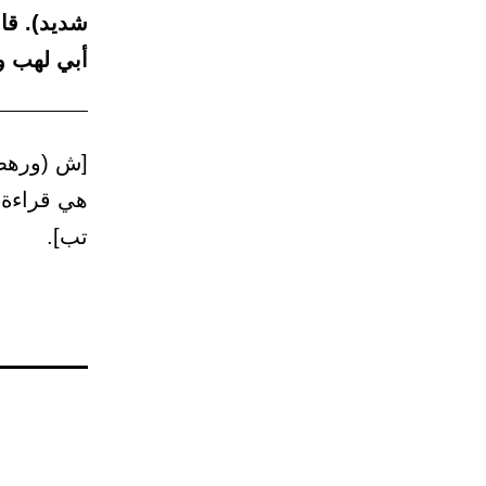
شديد). قال
أبي لهب و
[ش (ورهطك
هي قراءة 
تب].