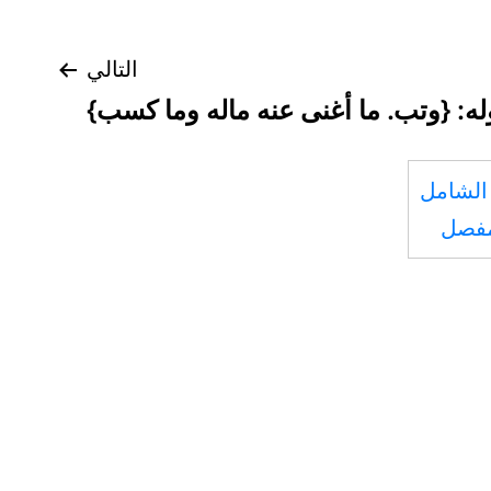
التالي
له: {وتب. ما أغنى عنه ماله وما كسب}
الشامل
مفصل