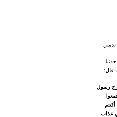
دثنا
 قال:
خرج رسول
معوا
أكنتم
دي عذاب