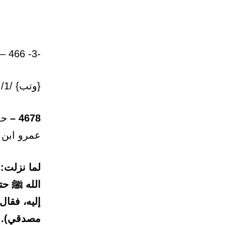
-3- 466 – باب: تفسير سورة: {تبت يدا أبي لهب}. (المسد)
{وتب} /1/: خسر. {تباب} /غافر: 37/: خسران. {تتبيب} /هود: 101/: تدمير.
4678 –
حدث
عمرو ابن 
لما نزلت:
الله ﷺ حتى
إليه، فقال
مصدقي). قا