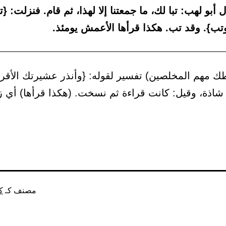
 أبو لهب: تبا لك، ما جمعتنا إلا لهذا، ثم قام. فنزلت: {ت
تب}. وقد تب. هكذا قرأها الأعمش يومئذ.
 مهم المخلصين) تفسير لقوله: {وأنذر عشيرتك الأقربي
شاذة، وقيل: كانت قراءة ثم نسخت. (هكذا قرأها) أي زا
مصنف كـ
ك