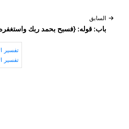
تصفّح
السابق
باب: قوله: {فسبح بحمد ربك واستغفره إ
المقالات
تفسير ال
تفسير ال