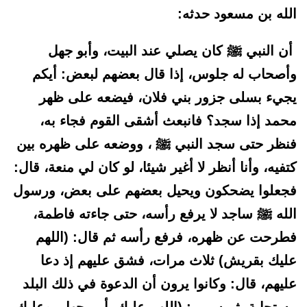
الله بن مسعود حدثه:
أن النبي ﷺ كان يصلي عند البيت، وأبو جهل
وأصحاب له جلوس، إذا قال بعضهم لبعض: أيكم
يجيء بسلى جزور بني فلان، فيضعه على ظهر
محمد إذا سجد؟ فانبعث أشقى القوم فجاء به،
فنظر حتى سجد النبي ﷺ ، ووضعه على ظهره بين
كتفيه، وأنا أنظر لا أغير شيئا، لو كان لي منعة، قال:
فجعلوا يضحكون ويحيل بعضهم على بعض، ورسول
الله ﷺ ساجد لا يرفع رأسه، حتى جاءته فاطمة،
فطرحت عن ظهره، فرفع رأسه ثم قال: (اللهم
عليك بقريش) ثلاث مرات، فشق عليهم إذ دعا
عليهم، قال: وكانوا يرون أن الدعوة في ذلك البلد