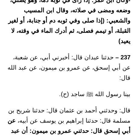
-وكان ابن عمر: إذا رأى في ثوبه دما، وهو يصلي،
وضعه ومضى في صلاته، وقال ابن المسيب
والشعبي: (إذا صلى وفي ثوبه دم أو جنابة، أو لغير
القبلة، أو تيمم فصلى، ثم أدرك الماء في وقته، لا
يعيد)
237 –
حدثنا عبدان قال: أخبرني أبي، عن شعبة،
عن أبي إسحق، عن عمرو بن ميمون، عن عبد الله
قال:
بينا رسول الله ﷺ ساجد (ح).
قال: وحدثني أحمد بن عثمان قال: حدثنا شريح بن
مسلمة قال: حدثنا إبراهيم بن يوسف عن أبيه،
عن
أبي إسحق قال: حدثني عمرو بن ميمون: أن عبد