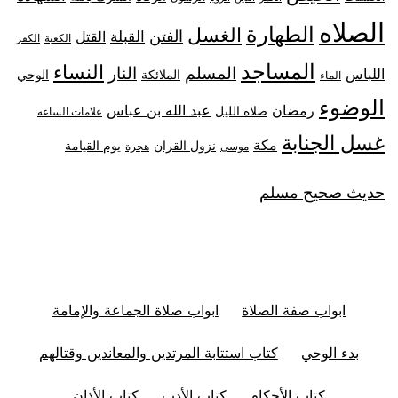
الصلاه
الطهارة
الغسل
الفتن
القبلة
القتل
الكعبة
الكفر
المساجد
النساء
المسلم
النار
اللباس
الملائكة
الوحي
الماء
الوضوء
رمضان
عبد الله بن عباس
صلاه الليل
علامات الساعه
غسل الجنابة
مكة
نزول القران
يوم القيامة
موسى
هجرة
حديث صحيح مسلم
ابواب صفة الصلاة
ابواب صلاة الجماعة والإمامة
بدء الوحي
كتاب استتابة المرتدين والمعاندين وقتالهم
كتاب الأحكام
كتاب الأدب
كتاب الأذان