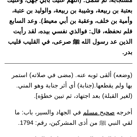
مستجابة، ثم سمى: (اللهم عليك بأبي جهل، وعليك
بعتبة بن ربيعة، وشيبة بن ربيعة، والوليد بن عتبة،
وأمية بن خلف، وعقبة بن أبي معيط). وعد السابع
فلم نحفظه، قال: فوالذي نفسي بيده، لقد رأيت
الذين عد رسول الله ﷺ صرعى، في القليب قليب
بدر.
(وضعه) ألقى ثوبه عنه. (مضى في صلاته) استمر
بها ولم يقطعها.(جنابة) أي أثر جنابة وهو المني.
(لغير القبلة) بعد اجتهاد، ثم تبين خطؤه].
أخرجه
صحيح مسلم
في الجهاد والسير، باب: ما
لقي النبي ﷺ من أذى المشركين، رقم: 1794.