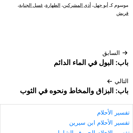
موسوم كـ
أبو جهل
،
أذى المشركين
،
الطهارة
،
غسل الجنابة
،
قريش
تصفّح
السابق
باب: البول في الماء الدائم
المقالات
التالي
باب: البزاق والمخاط ونحوه في الثوب
تفسير الأحلام
تفسير الأحلام ابن سيرين
تفسير الاحلام الحروف الشامل