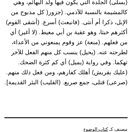
(بسلى) الجلدة التي يكون فيها ولد البهائم، وهي
كالمشيمة بالنسبة للآدمي. (جزور( كل مذبوح من
الإبل، ذكرا أم أنثى. (فانبعث) أسرع. (أشقى القوم)
أكثرهم خبثا، وهو عقبة بن أبي معيط. (لا أغير) أي
من فعلهم. (منعة) عز وقوم يمنعوني من الأعداء،
لطرحته عنه. (يحيل) ينسب كل منهم الفعل للآخر
تهكما. وفي رواية (يميل) أي كم كثرة الضحك.
(عليك بقريش) أهلك كفارهم، ومن فعل ذلك منهم.
(صرعى) قتلى، جمع صريع. (القليب) البئر القديمة].
مصنف كـ
كتاب الوضوء