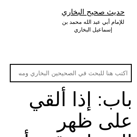
لتخطي
حديث صحيح البخاري
لى
للإمام أبي عبد الله محمد بن
لمحتوى
إسماعيل البخاري
باب: إذا ألقي
على ظهر