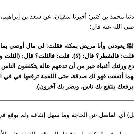
نا محمد بن كثير: أخبرنا سفيان، عن سعد بن إبراهيم،
ي الله عنه قال:
 ﷺ يعودني وأنا مريض بمكة، فقلت: لي مال أوصي بما
 قلت: فالشطر؟ قال: (لا). قلت: فالثلث؟ قال: (الثلث و
دع ورثتك أغنياء خير من أن تدعهم عالة يتكففون الناس
مهما أنفقت فهو لك صدقة، حتى اللقمة ترفعها في في ا
 يرفعك ينتفع بك ناس، ويضر بك آخرون).
) أي الفاضل عن الحاجة وما سهل إنفاقه ولم يوقع في