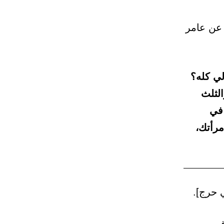
 عن عامر
لي كله؟
الثلث
 في
مرأتك،
 حرج].