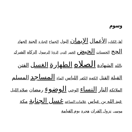
وسوم
الإيمان
الأعمال
البول
الجنة
الجهاد
الجماع
أهل الكتاب
الجنازة
الحيض
الحج
الزكاه
الشرك
الحسنات
الرسول
الخمر
الدين
الرؤيا
الصلاه
الطهارة
الغسل
الفتن
الشهادة
بالله
المساجد
المسلم
القبلة
القتل
اللباس
الكعبة
الكفر
الماء
الوضوء
النساء
النار
رمضان
الملائكة
صلاه الليل
الوحي
غسل الجنابة
عبد الله بن عباس
مكة
علامات الساعه
نزول القران
يوم القيامة
موسى
هجرة