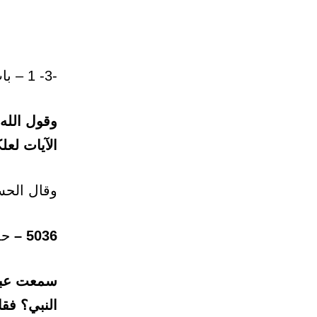
-3- 1 – باب: فضل النفقة على الأهل.
وقول الله 
الآيات لعلكم
وقال الحس
5036 –
حدث
سمعت عبد 
النبي؟ فقا