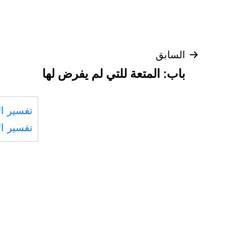
تصفّح
السابق
باب: المتعة للتي لم يفرض لها
المقالات
تفسير ال
تفسير ال