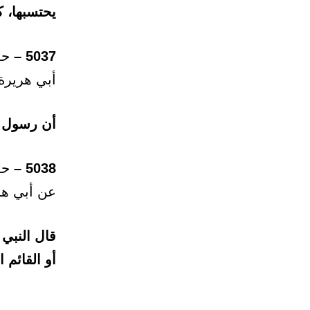
يحتسبها، 
5037 –
حدث
أبي هريرة
أن رسول ال
5038 –
حدث
عن أبي هر
قال النبي
أو القائم ا