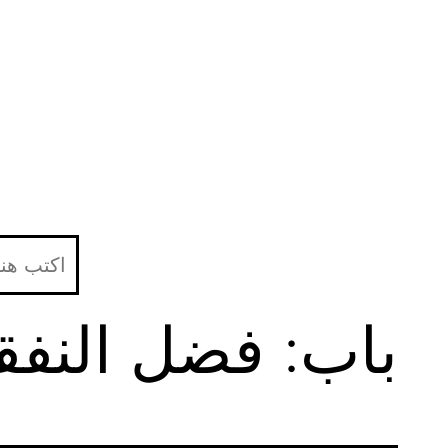
لتخطي
لى
لمحتوى
باب: فضل النفق