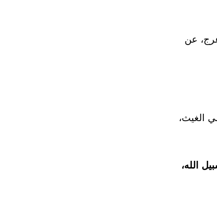
عرج، عن
ي الغيث،
يل الله،