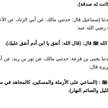
كانت له صدقة).
نا إسماعيل قال: حدثني مالك: عن أبي الزناد، عن الأ
 رضي الله عنه:
له ﷺ قال: (قال الله: أنفق يا ابن أدم أنفق عليك).
نا يحيى بن قزعة: حدثني مالك، عن ثور بن زيد، عن أب
يرة قال:
 ﷺ : (الساعي على الأرملة والمسكين، كالمجاهد في سب
لليل والصائم النهار).