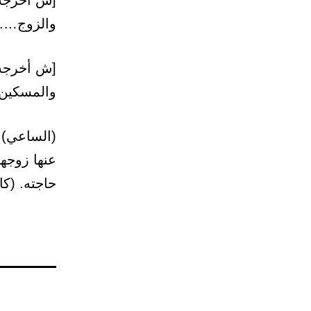
[ش أخرجه 
والزوج….، رقم
[ش أخرجه 
والمسكين وا
(الساعي) 
عنها زوجها
حاجته. (كا