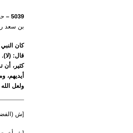
5039 –
حدث
بن سعد رض
كان النبي
قال: (لا).
كثير، أن ت
أيديهم، و
ولعل الله
[ش (الفضل