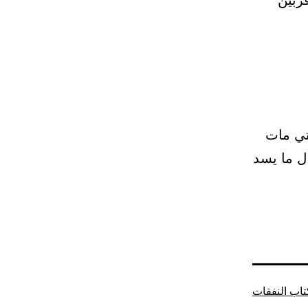
ربين
تي مات
ل ما يسد
تاب النفقات