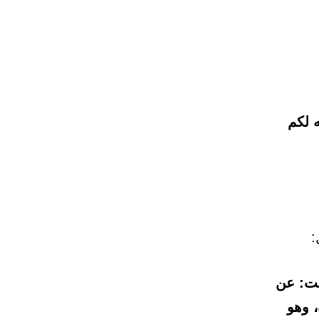
ه لكم
:
لت: عن
، وهو