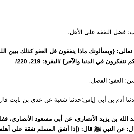
تعالى: {ويسألونك ماذا ينفقون قل العفو كذلك يبين الل
 تتفكرون في الدنيا والآخر} /البقرة: 219، 220/
ن: العفو: الفضل.
نا أدم بن أبي إياس:حدثنا شعبة عن عدي بن ثابت قال
الله بن يزيد الأنصاري، عن أبي مسعود الأنصاري، فق
ل: عن النبي ﷺ قال: (إذا أنفق المسلم نفقة على أهله