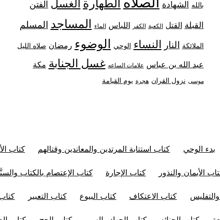
الصلاه
الطهارة
الغسل
الفتن
الشهادة
بالله
المساجد
المسلم
القبلة
القتل
اللباس
الكعبة
الكفر
الماء
الوضوء
النساء
النار
رمضان
الملائكة
صلاه الليل
الوحي
غسل الجنابة
عبد الله بن عباس
مكة
علامات الساعه
نزول القران
يوم القيامة
موسى
هجرة
بدء الوحي
كتاب استتابة المرتدين والمعاندين وقتالهم
كتاب الأ
اب الأيمان والنذور
كتاب الإجارة
كتاب الإعتصام بالكتاب والسنَّ
والتفليس
كتاب الاعتكاف
كتاب البيوع
كتاب التعبير
كتاب 
عة
كتاب الجنائز
كتاب الجهاد والسير
كتاب الحج
كتاب الح