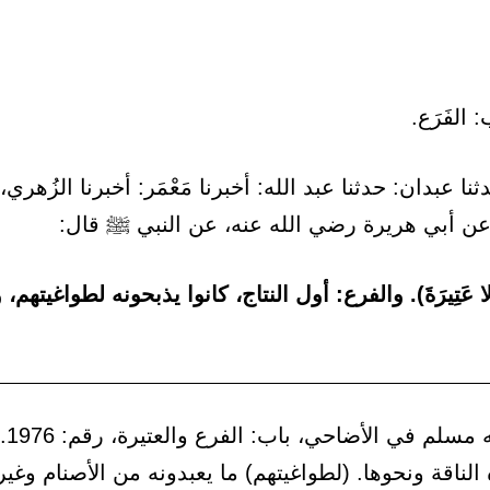
نا عبدان: حدثنا عبد الله: أخبرنا مَعْمَر: أخبرنا الزُهري
 عن أبي هريرة رضي الله عنه، عن النبي ﷺ قال:
ولا عَتِيرَةَ). والفرع: أول النتاج، كانوا يذبحونه لطواغيتهم، 
[ش أخر
 الناقة ونحوها. (لطواغيتهم) ما يعبدونه من الأصنام وغير