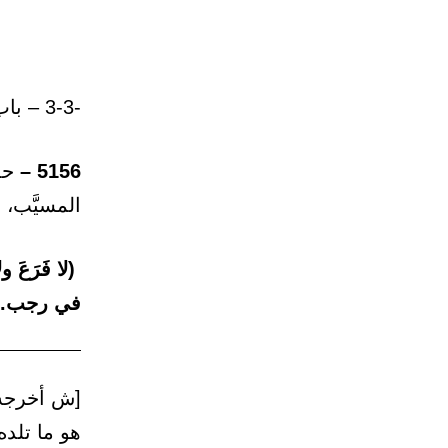
-3-3 – باب: الفَرَع.
5156 –
حدث
المسيَّب،
(لا فَرَعَ 
في رجب.
هو ما تلده