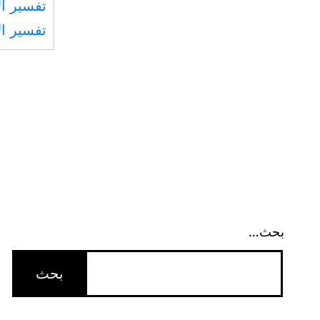
تفسير ال
تفسير ال
بحث…