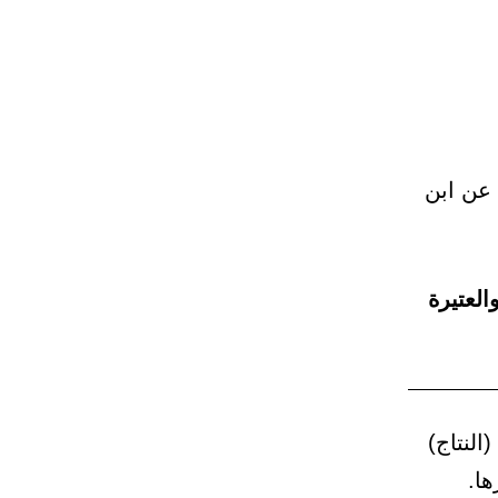
، عن ابن
والعتيرة
جه مسلم في الأضاحي، باب: الفرع والعتيرة، رقم: 1976. (النتاج)
ها.