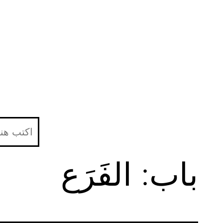
لتخطي
لى
لمحتوى
باب: الفَرَع