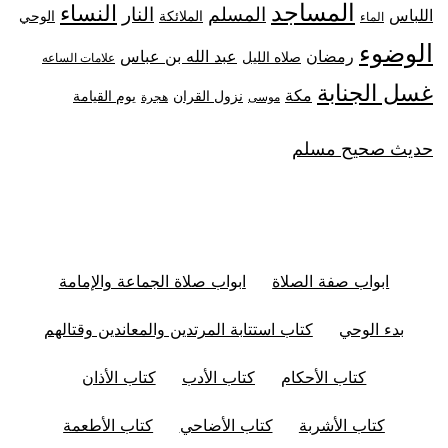
المساجد
النساء
المسلم
النار
اللباس
الملائكة
الوحي
الماء
الوضوء
رمضان
عبد الله بن عباس
صلاه الليل
علامات الساعه
غسل الجنابة
مكة
نزول القران
يوم القيامة
موسى
هجرة
حديث صحيح مسلم
ابواب صفة الصلاة
ابواب صلاة الجماعة والإمامة
بدء الوحي
كتاب استتابة المرتدين والمعاندين وقتالهم
كتاب الأحكام
كتاب الأدب
كتاب الأذان
كتاب الأشربة
كتاب الأضاحي
كتاب الأطعمة