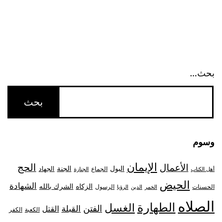
بحث…
وسوم
الإيمان
الحج
الأعمال
البول
الجنة
الجهاد
الجماع
أهل الكتاب
الجنازة
الحيض
الشهادة
الزكاه
الشرك بالله
الحسنات
الرسول
الخمر
الدين
الرؤيا
الصلاه
الطهارة
الغسل
الفتن
القبلة
القتل
الكعبة
الكفر