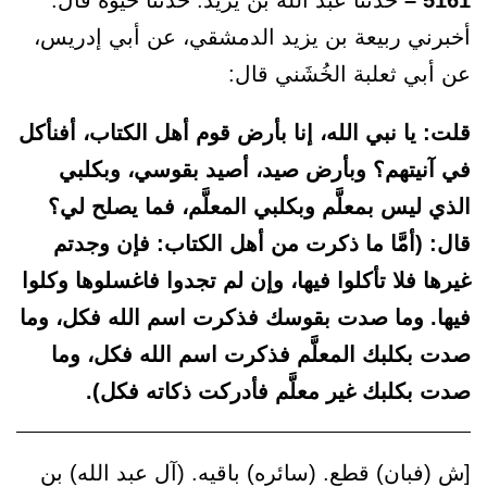
5161 –
حدثنا عبد الله بن يزيد: حدثنا حَيْوَة قال:
أخبرني ربيعة بن يزيد الدمشقي، عن أبي إدريس،
عن أبي ثعلبة الخُشَني قال:
قلت: يا نبي الله، إنا بأرض قوم أهل الكتاب، أفنأكل
في آنيتهم؟ وبأرض صيد، أصيد بقوسي، وبكلبي
الذي ليس بمعلَّم وبكلبي المعلَّم، فما يصلح لي؟
قال: (أمَّا ما ذكرت من أهل الكتاب: فإن وجدتم
غيرها فلا تأكلوا فيها، وإن لم تجدوا فاغسلوها وكلوا
فيها. وما صدت بقوسك فذكرت اسم الله فكل، وما
صدت بكلبك المعلَّم فذكرت اسم الله فكل، وما
صدت بكلبك غير معلَّم فأدركت ذكاته فكل).
[ش (فبان) قطع. (سائره) باقيه. (آل عبد الله) بن