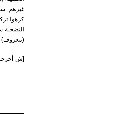
غيرهم: سن
التضحية س
(معروف) إ
[ش أخرجه م