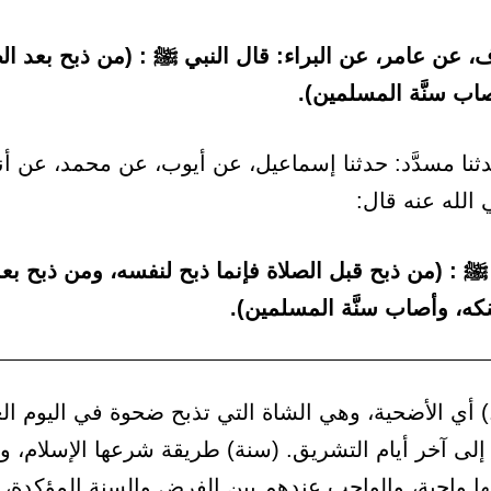
ِف، عن عامر، عن البراء: قال النبي ﷺ : (من ذبح بعد الصل
صاب سنَّة المسلمين).
نا مسدَّد: حدثنا إسماعيل، عن أيوب، عن محمد، عن أ
الله عنه قال:
ﷺ : (من ذبح قبل الصلاة فإنما ذبح لنفسه، ومن ذبح بعد
ُسُكه، وأصاب سنَّة المسلمين).
 أي الأضحية، وهي الشاة التي تذبح ضحوة في اليوم ال
إلى آخر أيام التشريق. (سنة) طريقة شرعها الإسلام، و
نها واجبة، والواجب عندهم بين الفرض والسنة المؤكدة، 