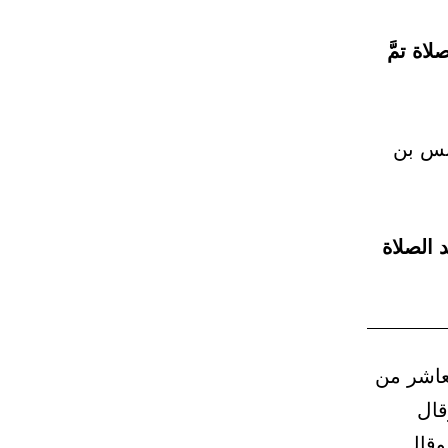
اة تمَّ
نس بن
 الصلاة
عاشر من
قال
وقال