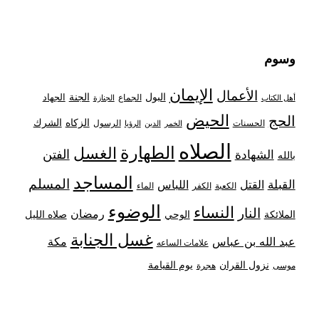
وسوم
الإيمان
الأعمال
البول
الجنة
الجهاد
الجماع
أهل الكتاب
الجنازة
الحيض
الحج
الزكاه
الشرك
الحسنات
الرسول
الخمر
الدين
الرؤيا
الصلاه
الطهارة
الغسل
الفتن
الشهادة
بالله
المساجد
المسلم
القبلة
القتل
اللباس
الكعبة
الكفر
الماء
الوضوء
النساء
النار
رمضان
الملائكة
صلاه الليل
الوحي
غسل الجنابة
عبد الله بن عباس
مكة
علامات الساعه
نزول القران
يوم القيامة
موسى
هجرة