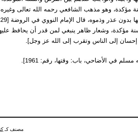
ة مؤكدة، وهو مذهب الشافعي رحمه الله تعالى وغيره،
نة مؤكدة، وشعار ظاهر ينبغي لمن قدر أن يحافظ عليها
حسان إلى الناس وتقرب إلى الله عز وجل].
سلم في الأضاحي، باب: وقتها، رقم: 1961].
مصنف كـ
كت