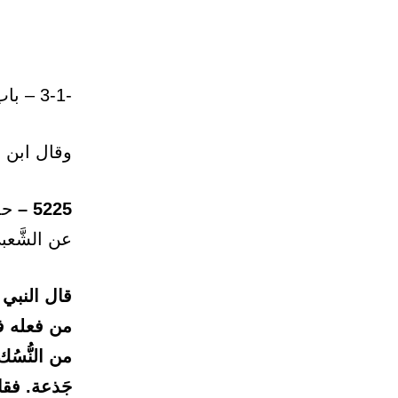
-3-1 – باب: سنَّة الأضحية.
وقال ابن 
5225 –
حدث
عن الشَّعب
قال النبي 
من فعله فق
من النُّسُ
جَذعة. فقا