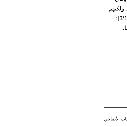
 ولكنهم
كرهوا تركها بدون عذر وذموه، قال الإمام النووي في الروضة [3/129]:
.
اب الأضاحي