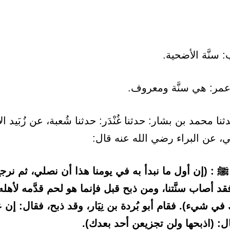
عمر: هي سنَّة ومعروف.
نا محمد بن بشار: حدثنا غُنْدَر: حدثنا شُعبة، عن زُبَيد ال
ي، عن البراء رضي الله عنه قال:
ﷺ : (إن أول ما نبدأ به في يومنا هذا أن نصلي، ثم نرجع
د أصاب سنَّتنا، ومن ذبح قبل فإنما هو لحم قدَّمه لأهل
ك في شيء). فقام أبو بُردة بن نِيَار، وقد ذبح، فقال: إن 
ل: (اذبحها ولن تجزيعن أحد بعدك).