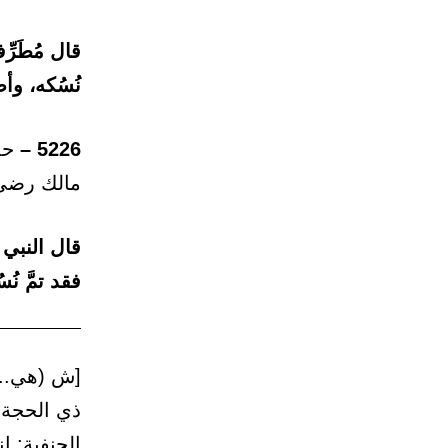
قال مُطَرّ
نُسُكه، وأ
5226 –
حدث
مالك رضي 
قال النبي 
فقد تمَّ ن
[ش (هي..)
ذي الحجة 
الحنفية: إ