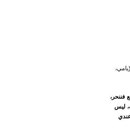
إيامي،
 فننحر،
ه، ليس
عندي