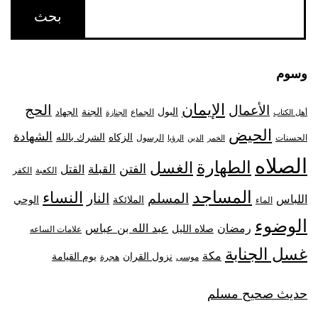
وسوم
الإيمان
الحج
الأعمال
البول
الجنة
الجهاد
الجماع
أهل الكتاب
الجنازة
الحيض
الشهادة
الزكاه
الشرك بالله
الحسنات
الرسول
الخمر
الدين
الرؤيا
الصلاه
الطهارة
الغسل
الفتن
القبلة
القتل
الكعبة
الكفر
المساجد
النساء
المسلم
النار
اللباس
الملائكة
الوحي
الماء
الوضوء
رمضان
عبد الله بن عباس
صلاه الليل
علامات الساعه
غسل الجنابة
مكة
نزول القران
يوم القيامة
موسى
هجرة
حديث صحيح مسلم