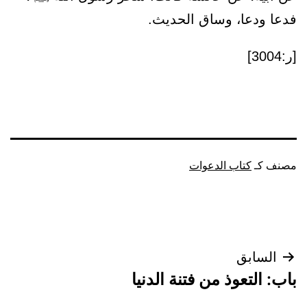
فدعا ودعا، وساق الحديث.
[ر:3004]
مصنف كـ
كتاب الدعوات
تصفّح
السابق
باب: التعوذ من فتنة الدنيا
المقالات