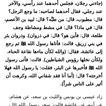
(جاءني رجلان، فجلس أحدهما عند رأسي، والآخر
عند رجلي، فقال أحدهما لصاحبه: ما وجع الرجل؟
قال: مطبوب، قال: من طبَّه؟ قال: لبيد بن الأعصم،
قال: في ماذا؟ قال: في مشط ومشاطة وجف
طلعة، قال: فأين هو؟ قال: في ذروان). وذروان بئر
في بني زريق، قالت: فأتاها رسول الله ﷺ ثم رجع
إلى عائشة، فقال: (والله لكأن ماءها نقاعة الحناء،
ولكأن نخلها رؤوس الشياطين). قالت: فأتى رسول
الله ﷺ فأخبرها عن البئر، فقلت: يا رسول الله فهلا
أخرجته؟ قال: (أما أنا فقد شفاني الله، وكرهت أن
أثير على الناس شراً).
زاد عيسى بن يونس والليث بن سعد، عن هشام،
عن أبيه، عن عائشة قالت: سحر رسول الله ﷺ ،