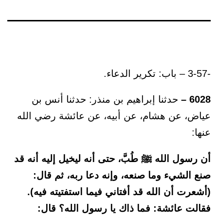
-3-57 – باب: تكرير الدعاء.
6028 –
حدثنا إبراهيم بن منذر: حدثنا أنس بن
عياض، عن هشام، عن أبيه، عن عائشة رضي الله
عنها:
أن رسول الله ﷺ طُبَّ، حتى أنه ليخيل إليه أنه قد
صنع الشيء وما صنعه، وإنه دعا ربه، ثم قال:
(أشعرت أن الله قد أفتاني فيما استفتيته فيه).
فقالت عائشة: فما ذاك يا رسول الله؟ قال: